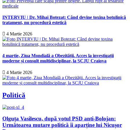
INTERVIU | Dr. Mihai Botezat: Când devine toxina botulinică
tratament, nu procedură estetică
4 Martie 2026
4 martie, Ziua Mondială a Obezității. Acces la investigații
moderne și consult multidisciplinar, la SCJU Craiova
4 Martie 2026
Politică
Olguța Vasilescu, după votul PSD anti-Bolojan:
Următoarea mutare politică îi aparține lui Nicușor