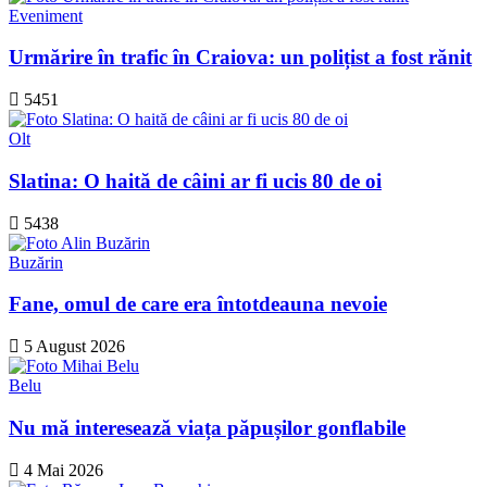
Eveniment
Urmărire în trafic în Craiova: un polițist a fost rănit
5451
Olt
Slatina: O haită de câini ar fi ucis 80 de oi
5438
Buzărin
Fane, omul de care era întotdeauna nevoie
5 August 2026
Belu
Nu mă interesează viața păpușilor gonflabile
4 Mai 2026