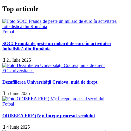
Top articole
Fotbal
ȘOC! Fraudă de peste un miliard de euro în activitatea
fotbalistică din România
21 Iulie 2025
FC Universitatea
Dezafilierea Universității Craiova, nulă de drept
5 Iunie 2025
Fotbal
ODISEEA FRF (IV): Începe procesul secolului
4 Iunie 2025