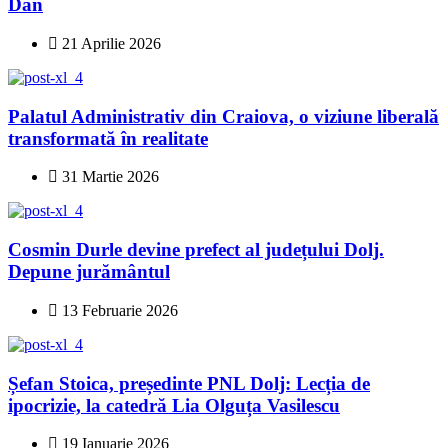
Dan
21 Aprilie 2026
Palatul Administrativ din Craiova, o viziune liberală
transformată în realitate
31 Martie 2026
Cosmin Durle devine prefect al județului Dolj.
Depune jurământul
13 Februarie 2026
Șefan Stoica, președinte PNL Dolj: Lecția de
ipocrizie, la catedră Lia Olguța Vasilescu
19 Ianuarie 2026