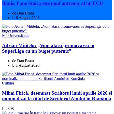
Bănie. Fane Stoica este noul antrenor al lui FCU
de Dan Bratu
6 August 2026
FC Universitatea
Adrian Mititelu: „Vom ataca promovarea în
SuperLiga cu un buget puternic”
de Dan Bratu
1 August 2026
Cultură
Mihai Firică, desemnat Scriitorul lunii aprilie 2026 și
nominalizat la titlul de Scriitorul Anului în România
2308