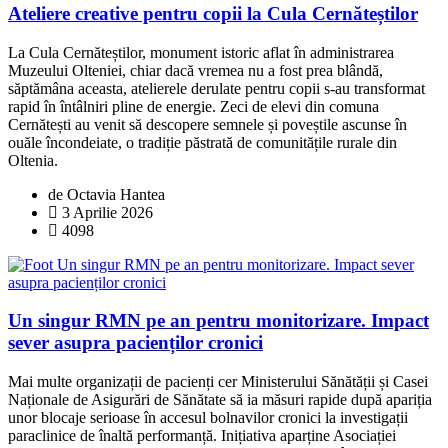
Ateliere creative pentru copii la Cula Cernăteștilor
La Cula Cernăteștilor, monument istoric aflat în administrarea
Muzeului Olteniei, chiar dacă vremea nu a fost prea blândă,
săptămâna aceasta, atelierele derulate pentru copii s-au transformat
rapid în întâlniri pline de energie. Zeci de elevi din comuna
Cernătești au venit să descopere semnele și poveștile ascunse în
ouăle încondeiate, o tradiție păstrată de comunitățile rurale din
Oltenia.
de Octavia Hantea
3 Aprilie 2026
4098
Un singur RMN pe an pentru monitorizare. Impact
sever asupra pacienților cronici
Mai multe organizații de pacienți cer Ministerului Sănătății și Casei
Naționale de Asigurări de Sănătate să ia măsuri rapide după apariția
unor blocaje serioase în accesul bolnavilor cronici la investigații
paraclinice de înaltă performanță. Inițiativa aparține Asociației