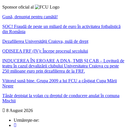
Sponsor oficial al
Gună, denunțat pentru camătă!
ȘOC! Fraudă de peste un miliard de euro în activitatea fotbalistică
din România
Dezafilierea Universității Craiova, nulă de drept
ODISEEA FRF (IV): Începe procesul secolului
INDUCEREA ÎN EROARE A DNA, TMB ȘI CAB – Lovitură de
teatru în cazul devalizării clubului Universitatea Craiova cu peste
250 milioane euro prin dezafilierea de la FRF.
Viitorul sună bine. Grupa 2009 a lui FCU a câștigat Cupa Mării
Negre
Tânăr depistat la volan cu dreptul de conducere anulat în comuna
Mischii
8 August 2026
Urmăreşte-ne: