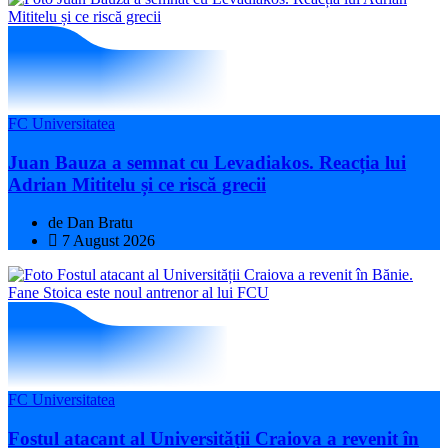
FC Universitatea
Juan Bauza a semnat cu Levadiakos. Reacția lui
Adrian Mititelu și ce riscă grecii
de Dan Bratu
7 August 2026
FC Universitatea
Fostul atacant al Universității Craiova a revenit în