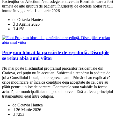
Pacienților cu Afecțiuni Neurodegenerative din România, care a fost
urmată de alte grupuri de pacienți îngrijorați de efectele noilor reguli
intrate în vigoare la 1 ianuarie 2026.
de Octavia Hantea
3 Aprilie 2026
4158
Program blocat la parcările de reședință. Discuțiile
se reiau abia anul viitor
Nu mai poate fi schimbat programul parcărilor rezidențiale din
Craiova, cel puțin nu în acest an. Subiectul a reapărut în ședința de
joi a Consiliului Local, unde reprezentanții Primăriei au explicat că
orice modificare ar încălca condițiile deja acceptate de cei care au
plătit pentru un loc de parcare. Contractele sunt valabile în forma
actuală, iar municipalitatea nu poate interveni fără a afecta principiul
tratamentului egal între cetățeni.
de Octavia Hantea
26 Martie 2026
7253