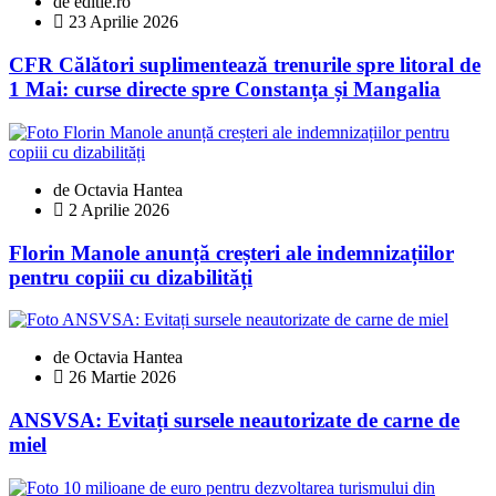
de editie.ro
23 Aprilie 2026
CFR Călători suplimentează trenurile spre litoral de
1 Mai: curse directe spre Constanța și Mangalia
de Octavia Hantea
2 Aprilie 2026
Florin Manole anunță creșteri ale indemnizațiilor
pentru copiii cu dizabilități
de Octavia Hantea
26 Martie 2026
ANSVSA: Evitați sursele neautorizate de carne de
miel