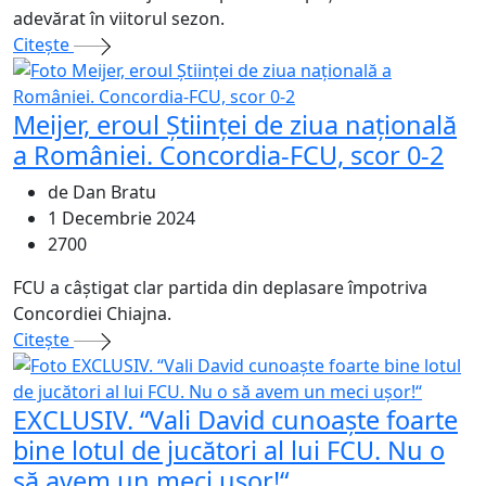
adevărat în viitorul sezon.
Citeşte
Meijer, eroul Științei de ziua națională
a României. Concordia-FCU, scor 0-2
de Dan Bratu
1 Decembrie 2024
2700
FCU a câștigat clar partida din deplasare împotriva
Concordiei Chiajna.
Citeşte
EXCLUSIV. “Vali David cunoaște foarte
bine lotul de jucători al lui FCU. Nu o
să avem un meci ușor!“