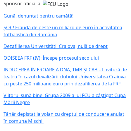
Sponsor oficial al
Gună, denunțat pentru camătă!
ȘOC! Fraudă de peste un miliard de euro în activitatea
fotbalistică din România
Dezafilierea Universității Craiova, nulă de drept
ODISEEA FRF (IV): Începe procesul secolului
INDUCEREA ÎN EROARE A DNA, TMB ȘI CAB – Lovitură de
teatru în cazul devalizării clubului Universitatea Craiova
cu peste 250 milioane euro prin dezafilierea de la FRF.
Viitorul sună bine. Grupa 2009 a lui FCU a câștigat Cupa
Mării Negre
Tânăr depistat la volan cu dreptul de conducere anulat
în comuna Mischii