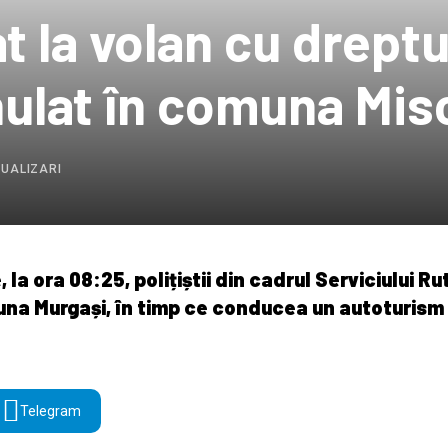
t la volan cu dreptu
ulat în comuna Misc
ZUALIZARI
e, la ora 08:25, polițiștii din cadrul Serviciului R
muna Murgași, în timp ce conducea un autoturism
Telegram