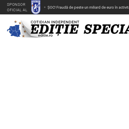
SPONSOR
ȘOC! Fraudă de peste un miliard de euro în activi
OFICIAL AL
Dezafilierea Universității Craiova, nulă de drept
ODISEEA FRF (IV): Începe procesul secolului
INDUCEREA ÎN EROARE A DNA, TMB ȘI CAB – Lovitură
Craiova cu peste 250 milioane euro prin dezafilier
Viitorul sună bine. Grupa 2009 a lui FCU a câștig
Tânăr depistat la volan cu dreptul de conducere 
Gună, denunțat pentru camătă!