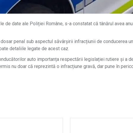
zele de date ale Poliției Române, s-a constatat că tânărul avea an
un dosar penal sub aspectul săvârșirii infracțiunii de conducerea 
toate detaliile legate de acest caz.
ducătorilor auto importanța respectării legislației rutiere și a 
rmis nu doar că reprezintă o infracțiune gravă, dar pune în pericol 