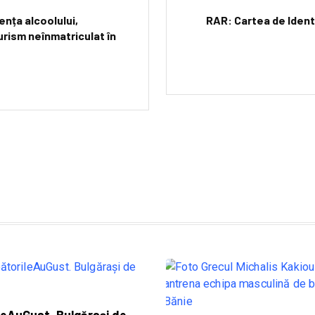
ența alcoolului,
RAR: Cartea de Identi
urism neînmatriculat în