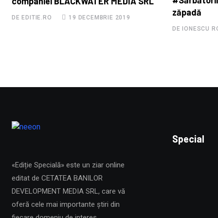
#Sărbători
companiei BLACKWATER MEDIA SRL"
zăpadă
DE EDITIE.RO
19 DECEMBRIE 2019
DE IONESCU 
Special
«Ediție Specială» este un ziar online
editat de CETATEA BANILOR
DEVELOPMENT MEDIA SRL, care vă
oferă cele mai importante știri din
fiecare domeniu de interes.