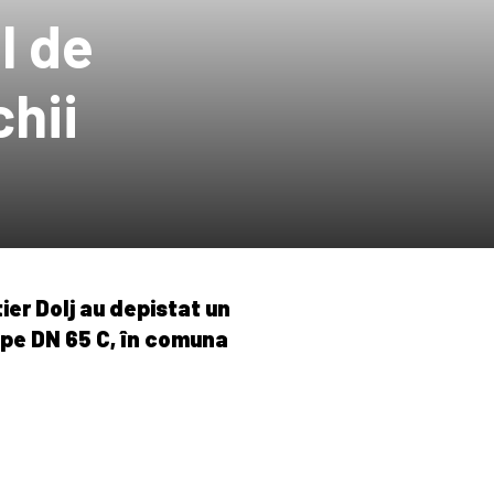
l de
hii
utier Dolj au depistat un
 pe DN 65 C, în comuna