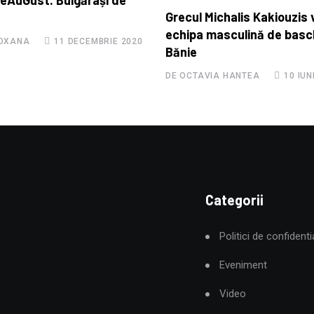
leAuGust. Bulgărași de
Grecul Michalis Kakiouzis
echipa masculină de basc
ROXANA
11 DECEMBRIE 2020
Bănie
DE OCTAVIA HANTEA
10 IUN
Categorii
Politici de confidenti
Eveniment
Video