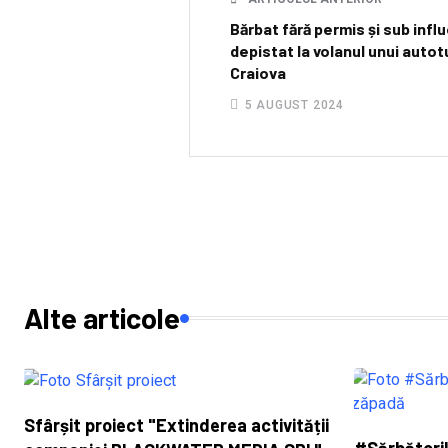
Bărbat fără permis și sub influ
depistat la volanul unui autot
Craiova
5 AUGUST 2024
Alte articole
Sfârșit proiect "Extinderea activității