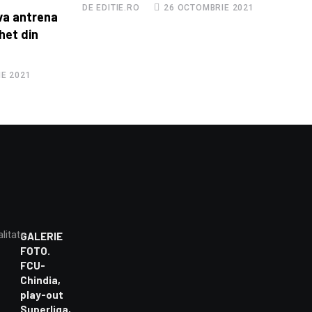
DE EDITIE.RO
26 OCTOMBRIE 2021
 va antrena
het din
IE 2021
alitate
GALERIE
FOTO.
FCU-
Chindia,
play-out
Superliga,