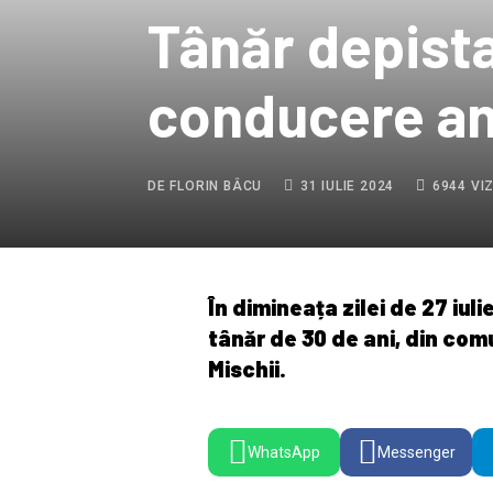
Tânăr depista
conducere an
DE FLORIN BÂCU
31 IULIE 2024
6944 VI
În dimineața zilei de 27 iuli
tânăr de 30 de ani, din co
Mischii.
WhatsApp
Messenger