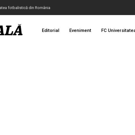
tatea fotbalistică din România
Editorial
Eveniment
FC Universitate
 de teatru în cazul devalizării clubului Universitatea
ea de la FRF.
at Cupa Mării Negre
anulat în comuna Mischii