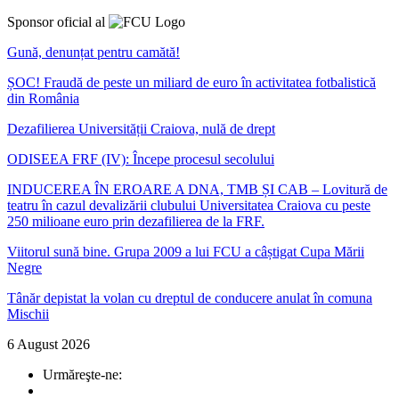
Sponsor oficial al
Gună, denunțat pentru camătă!
ȘOC! Fraudă de peste un miliard de euro în activitatea fotbalistică
din România
Dezafilierea Universității Craiova, nulă de drept
ODISEEA FRF (IV): Începe procesul secolului
INDUCEREA ÎN EROARE A DNA, TMB ȘI CAB – Lovitură de
teatru în cazul devalizării clubului Universitatea Craiova cu peste
250 milioane euro prin dezafilierea de la FRF.
Viitorul sună bine. Grupa 2009 a lui FCU a câștigat Cupa Mării
Negre
Tânăr depistat la volan cu dreptul de conducere anulat în comuna
Mischii
6 August 2026
Urmăreşte-ne: