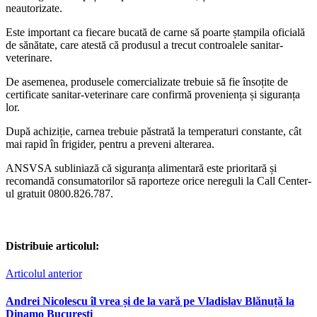
neautorizate.
Este important ca fiecare bucată de carne să poarte ștampila oficială
de sănătate, care atestă că produsul a trecut controalele sanitar-
veterinare.
De asemenea, produsele comercializate trebuie să fie însoțite de
certificate sanitar-veterinare care confirmă proveniența și siguranța
lor.
După achiziție, carnea trebuie păstrată la temperaturi constante, cât
mai rapid în frigider, pentru a preveni alterarea.
ANSVSA subliniază că siguranța alimentară este prioritară și
recomandă consumatorilor să raporteze orice nereguli la Call Center-
ul gratuit 0800.826.787.
Distribuie articolul:
Articolul anterior
Andrei Nicolescu îl vrea și de la vară pe Vladislav Blănuță la
Dinamo București