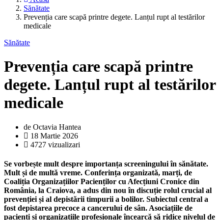
Sănătate
Prevenția care scapă printre degete. Lanțul rupt al testărilor
medicale
Sănătate
Prevenția care scapă printre
degete. Lanțul rupt al testărilor
medicale
de Octavia Hantea
18 Martie 2026
4727 vizualizari
Se vorbește mult despre importanța screeningului în sănătate.
Mult și de multă vreme. Conferința organizată, marți, de
Coaliția Organizațiilor Pacienților cu Afecțiuni Cronice din
România, la Craiova, a adus din nou în discuție rolul crucial al
prevenției și al depistării timpurii a bolilor. Subiectul central a
fost depistarea precoce a cancerului de sân. Asociațiile de
pacienți și organizațiile profesionale încearcă să ridice nivelul de