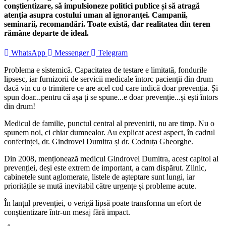
conștientizare, să impulsioneze politici publice și să atragă
atenția asupra costului uman al ignoranței. Campanii,
seminarii, recomandări. Toate există, dar realitatea din teren
rămâne departe de ideal.
WhatsApp
Messenger
Telegram
Problema e sistemică. Capacitatea de testare e limitată, fondurile
lipsesc, iar furnizorii de servicii medicale întorc pacienții din drum
dacă vin cu o trimitere ce are acel cod care indică doar prevenția. Și
spun doar...pentru că așa ți se spune...e doar prevenție...și ești întors
din drum!
Medicul de familie, punctul central al prevenirii, nu are timp. Nu o
spunem noi, ci chiar dumnealor. Au explicat acest aspect, în cadrul
conferinței, dr. Gindrovel Dumitra și dr. Codruța Gheorghe.
Din 2008, menționează medicul Gindrovel Dumitra, acest capitol al
prevenției, deși este extrem de important, a cam dispărut. Zilnic,
cabinetele sunt aglomerate, listele de așteptare sunt lungi, iar
prioritățile se mută inevitabil către urgențe și probleme acute.
În lanțul prevenției, o verigă lipsă poate transforma un efort de
conștientizare într-un mesaj fără impact.