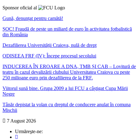
Sponsor oficial al
Gună, denunțat pentru camătă!
ȘOC! Fraudă de peste un miliard de euro în activitatea fotbalistică
din România
Dezafilierea Universității Craiova, nulă de drept
ODISEEA FRF (IV): Începe procesul secolului
INDUCEREA ÎN EROARE A DNA, TMB ȘI CAB – Lovitură de
teatru în cazul devalizării clubului Universitatea Craiova cu peste
250 milioane euro prin dezafilierea de la FRF.
Viitorul sună bine. Grupa 2009 a lui FCU a câștigat Cupa Mării
Negre
Tânăr depistat la volan cu dreptul de conducere anulat în comuna
Mischii
7 August 2026
Urmăreşte-ne: