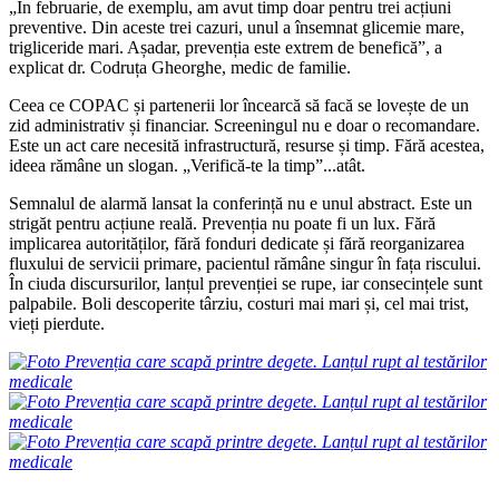
„În februarie, de exemplu, am avut timp doar pentru trei acțiuni
preventive. Din aceste trei cazuri, unul a însemnat glicemie mare,
trigliceride mari. Așadar, prevenția este extrem de benefică”, a
explicat dr. Codruța Gheorghe, medic de familie.
Ceea ce COPAC și partenerii lor încearcă să facă se lovește de un
zid administrativ și financiar. Screeningul nu e doar o recomandare.
Este un act care necesită infrastructură, resurse și timp. Fără acestea,
ideea rămâne un slogan. „Verifică-te la timp”...atât.
Semnalul de alarmă lansat la conferință nu e unul abstract. Este un
strigăt pentru acțiune reală. Prevenția nu poate fi un lux. Fără
implicarea autorităților, fără fonduri dedicate și fără reorganizarea
fluxului de servicii primare, pacientul rămâne singur în fața riscului.
În ciuda discursurilor, lanțul prevenției se rupe, iar consecințele sunt
palpabile. Boli descoperite târziu, costuri mai mari și, cel mai trist,
vieți pierdute.