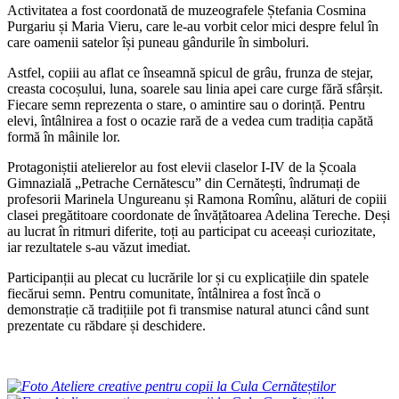
Activitatea a fost coordonată de muzeografele Ștefania Cosmina
Purgariu și Maria Vieru, care le-au vorbit celor mici despre felul în
care oamenii satelor își puneau gândurile în simboluri.
Astfel, copiii au aflat ce înseamnă spicul de grâu, frunza de stejar,
creasta cocoșului, luna, soarele sau linia apei care curge fără sfârșit.
Fiecare semn reprezenta o stare, o amintire sau o dorință. Pentru
elevi, întâlnirea a fost o ocazie rară de a vedea cum tradiția capătă
formă în mâinile lor.
Protagoniștii atelierelor au fost elevii claselor I-IV de la Școala
Gimnazială „Petra­che Cernătescu” din Cernătești, îndrumați de
profesorii Marinela Ungureanu și Ramona Romînu, alături de copiii
clasei pregătitoare coordonate de învățătoarea Adelina Tereche. Deși
au lucrat în ritmuri diferite, toți au participat cu aceeași curiozitate,
iar rezultatele s-au văzut imediat.
Participanții au plecat cu lucrările lor și cu explicațiile din spatele
fiecărui semn. Pentru comunitate, întâlnirea a fost încă o
demonstrație că tradițiile pot fi transmise natural atunci când sunt
prezentate cu răbdare și deschidere.