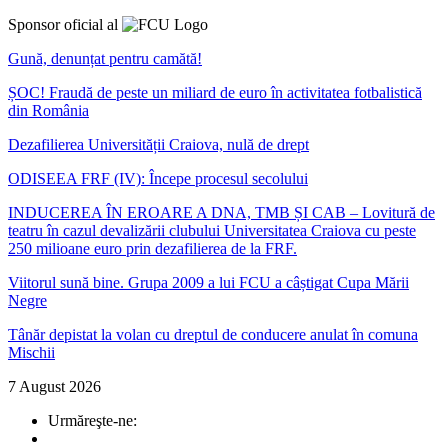
Sponsor oficial al
Gună, denunțat pentru camătă!
ȘOC! Fraudă de peste un miliard de euro în activitatea fotbalistică
din România
Dezafilierea Universității Craiova, nulă de drept
ODISEEA FRF (IV): Începe procesul secolului
INDUCEREA ÎN EROARE A DNA, TMB ȘI CAB – Lovitură de
teatru în cazul devalizării clubului Universitatea Craiova cu peste
250 milioane euro prin dezafilierea de la FRF.
Viitorul sună bine. Grupa 2009 a lui FCU a câștigat Cupa Mării
Negre
Tânăr depistat la volan cu dreptul de conducere anulat în comuna
Mischii
7 August 2026
Urmăreşte-ne: