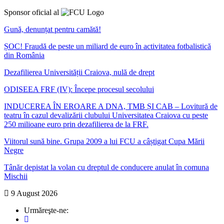
Sponsor oficial al
Gună, denunțat pentru camătă!
ȘOC! Fraudă de peste un miliard de euro în activitatea fotbalistică
din România
Dezafilierea Universității Craiova, nulă de drept
ODISEEA FRF (IV): Începe procesul secolului
INDUCEREA ÎN EROARE A DNA, TMB ȘI CAB – Lovitură de
teatru în cazul devalizării clubului Universitatea Craiova cu peste
250 milioane euro prin dezafilierea de la FRF.
Viitorul sună bine. Grupa 2009 a lui FCU a câștigat Cupa Mării
Negre
Tânăr depistat la volan cu dreptul de conducere anulat în comuna
Mischii
9 August 2026
Urmăreşte-ne: