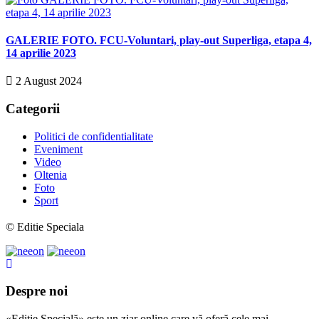
GALERIE FOTO. FCU-Voluntari, play-out Superliga, etapa 4,
14 aprilie 2023
2 August 2024
Categorii
Politici de confidentialitate
Eveniment
Video
Oltenia
Foto
Sport
© Editie Speciala
Despre noi
«Ediție Specială» este un ziar online care vă oferă cele mai