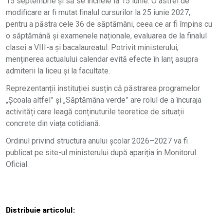
15 septembrie și să se încheie la 15 iunie. O astfel de
modificare ar fi mutat finalul cursurilor la 25 iunie 2027,
pentru a păstra cele 36 de săptămâni, ceea ce ar fi împins cu
o săptămână și examenele naționale, evaluarea de la finalul
clasei a VIII-a și bacalaureatul. Potrivit ministerului,
menținerea actualului calendar evită efecte în lanț asupra
admiterii la liceu și la facultate.
Reprezentanții instituției susțin că păstrarea programelor
„Școala altfel” și „Săptămâna verde” are rolul de a încuraja
activități care leagă conținuturile teoretice de situații
concrete din viața cotidiană.
Ordinul privind structura anului școlar 2026–2027 va fi
publicat pe site-ul ministerului după apariția în Monitorul
Oficial.
Distribuie articolul: