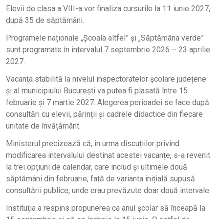
Elevii de clasa a VIII-a vor finaliza cursurile la 11 iunie 2027,
după 35 de săptămâni.
Programele naționale „Școala altfel” și „Săptămâna verde”
sunt programate în intervalul 7 septembrie 2026 – 23 aprilie
2027.
Vacanța stabilită la nivelul inspectoratelor școlare județene
și al municipiului București va putea fi plasată între 15
februarie și 7 martie 2027. Alegerea perioadei se face după
consultări cu elevii, părinții și cadrele didactice din fiecare
unitate de învățământ.
Ministerul precizează că, în urma discuțiilor privind
modificarea intervalului destinat acestei vacanțe, s-a revenit
la trei opțiuni de calendar, care includ și ultimele două
săptămâni din februarie, față de varianta inițială supusă
consultării publice, unde erau prevăzute doar două intervale.
Instituția a respins propunerea ca anul școlar să înceapă la