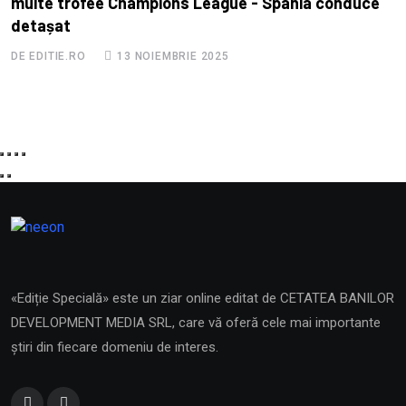
multe trofee Champions League - Spania conduce
u
detașat
D
DE EDITIE.RO
13 NOIEMBRIE 2025
«Ediție Specială» este un ziar online editat de CETATEA BANILOR
DEVELOPMENT MEDIA SRL, care vă oferă cele mai importante
știri din fiecare domeniu de interes.