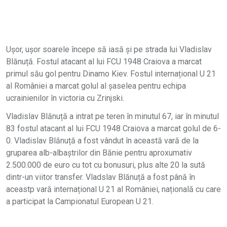
Ușor, ușor soarele începe să iasă și pe strada lui Vladislav
Blănuță. Fostul atacant al lui FCU 1948 Craiova a marcat
primul său gol pentru Dinamo Kiev. Fostul internațional U 21
al României a marcat golul al șaselea pentru echipa
ucrainienilor în victoria cu Zrinjski.
Vladislav Blănuță a intrat pe teren în minutul 67, iar în minutul
83 fostul atacant al lui FCU 1948 Craiova a marcat golul de 6-
0. Vladislav Blănuță a fost vândut în această vară de la
gruparea alb-albaștrilor din Bănie pentru aproxumativ
2.500.000 de euro cu tot cu bonusuri, plus alte 20 la sută
dintr-un viitor transfer. Vladslav Blănuță a fost până în
aceastp vară internațional U 21 al României, națională cu care
a participat la Campionatul European U 21.