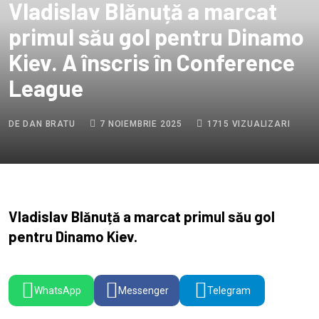
Vladislav Blănuță a marcat
primul său gol pentru Dinamo
Kiev. A înscris în Conference
League
DE DAN BRATU
7 NOIEMBRIE 2025
1715 VIZUALIZARI
Vladislav Blănuță a marcat primul său gol
pentru Dinamo Kiev.
WhatsApp
Messenger
Telegram