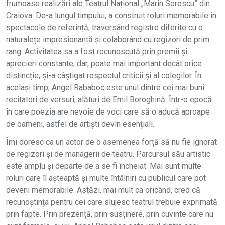
frumoase realizări ale Teatrul Național „Marin Sorescu” din
Craiova. De-a lungul timpului, a construit roluri memorabile în
spectacole de referință, traversând registre diferite cu o
naturalețe impresionantă și colaborând cu regizori de prim
rang. Activitatea sa a fost recunoscută prin premii și
aprecieri constante, dar, poate mai important decât orice
distincție, și-a câștigat respectul criticii și al colegilor. În
același timp, Angel Rababoc este unul dintre cei mai buni
recitatori de versuri, alături de Emil Boroghină. Într-o epocă
în care poezia are nevoie de voci care să o aducă aproape
de oameni, astfel de artiști devin esențiali.
Îmi doresc ca un actor de o asemenea forță să nu fie ignorat
de regizori și de managerii de teatru. Parcursul său artistic
este amplu și departe de a se fi încheiat. Mai sunt multe
roluri care îl așteaptă și multe întâlniri cu publicul care pot
deveni memorabile. Astăzi, mai mult ca oricând, cred că
recunoștința pentru cei care slujesc teatrul trebuie exprimată
prin fapte. Prin prezență, prin susținere, prin cuvinte care nu