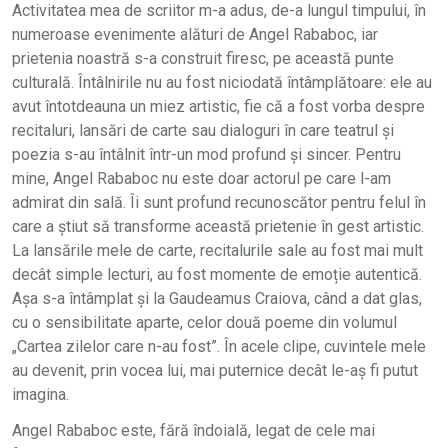
Activitatea mea de scriitor m-a adus, de-a lungul timpului, în
numeroase evenimente alături de Angel Rababoc, iar
prietenia noastră s-a construit firesc, pe această punte
culturală. Întâlnirile nu au fost niciodată întâmplătoare: ele au
avut întotdeauna un miez artistic, fie că a fost vorba despre
recitaluri, lansări de carte sau dialoguri în care teatrul și
poezia s-au întâlnit într-un mod profund și sincer. Pentru
mine, Angel Rababoc nu este doar actorul pe care l-am
admirat din sală. Îi sunt profund recunoscător pentru felul în
care a știut să transforme această prietenie în gest artistic.
La lansările mele de carte, recitalurile sale au fost mai mult
decât simple lecturi, au fost momente de emoție autentică.
Așa s-a întâmplat și la Gaudeamus Craiova, când a dat glas,
cu o sensibilitate aparte, celor două poeme din volumul
„Cartea zilelor care n-au fost”. În acele clipe, cuvintele mele
au devenit, prin vocea lui, mai puternice decât le-aș fi putut
imagina.
Angel Rababoc este, fără îndoială, legat de cele mai