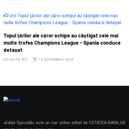
Topul țărilor ale căror echipe au câștigat cele mai
I
multe trofee Champions League - Spania conduce
e
detașat
D
DE EDITIE.RO
13 NOIEMBRIE 2025
«Ediție Specială» este un ziar online editat de CETATEA BANILOR