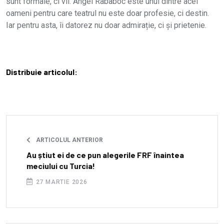
sunt formale, ci vii. Angel Rababoc este unul dintre acei
oameni pentru care teatrul nu este doar profesie, ci destin.
Iar pentru asta, îi datorez nu doar admirație, ci și prietenie.
Distribuie articolul:
ARTICOLUL ANTERIOR
Au știut ei de ce pun alegerile FRF înaintea
meciului cu Turcia!
27 MARTIE 2026