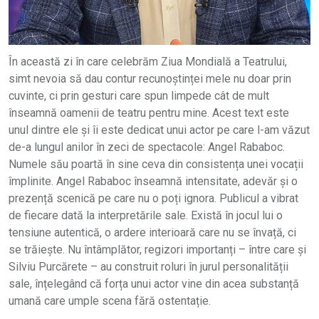
În această zi în care celebrăm Ziua Mondială a Teatrului,
simt nevoia să dau contur recunoștinței mele nu doar prin
cuvinte, ci prin gesturi care spun limpede cât de mult
înseamnă oamenii de teatru pentru mine. Acest text este
unul dintre ele și îi este dedicat unui actor pe care l-am văzut
de-a lungul anilor în zeci de spectacole: Angel Rababoc.
Numele său poartă în sine ceva din consistența unei vocații
împlinite. Angel Rababoc înseamnă intensitate, adevăr și o
prezență scenică pe care nu o poți ignora. Publicul a vibrat
de fiecare dată la interpretările sale. Există în jocul lui o
tensiune autentică, o ardere interioară care nu se învață, ci
se trăiește. Nu întâmplător, regizori importanți – între care și
Silviu Purcărete – au construit roluri în jurul personalității
sale, înțelegând că forța unui actor vine din acea substanță
umană care umple scena fără ostentație.