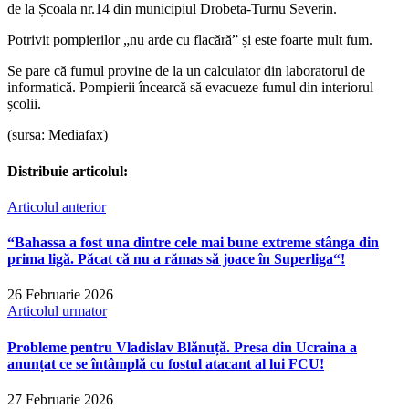
de la Școala nr.14 din municipiul Drobeta-Turnu Severin.
Potrivit pompierilor „nu arde cu flacără” și este foarte mult fum.
Se pare că fumul provine de la un calculator din laboratorul de
informatică. Pompierii încearcă să evacueze fumul din interiorul
școlii.
(sursa: Mediafax)
Distribuie articolul:
Articolul anterior
“Bahassa a fost una dintre cele mai bune extreme stânga din
prima ligă. Păcat că nu a rămas să joace în Superliga“!
26 Februarie 2026
Articolul urmator
Probleme pentru Vladislav Blănuță. Presa din Ucraina a
anunțat ce se întâmplă cu fostul atacant al lui FCU!
27 Februarie 2026