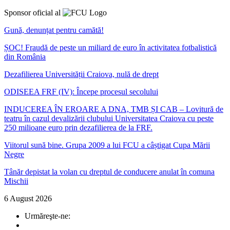
Sponsor oficial al
Gună, denunțat pentru camătă!
ȘOC! Fraudă de peste un miliard de euro în activitatea fotbalistică
din România
Dezafilierea Universității Craiova, nulă de drept
ODISEEA FRF (IV): Începe procesul secolului
INDUCEREA ÎN EROARE A DNA, TMB ȘI CAB – Lovitură de
teatru în cazul devalizării clubului Universitatea Craiova cu peste
250 milioane euro prin dezafilierea de la FRF.
Viitorul sună bine. Grupa 2009 a lui FCU a câștigat Cupa Mării
Negre
Tânăr depistat la volan cu dreptul de conducere anulat în comuna
Mischii
6 August 2026
Urmăreşte-ne: