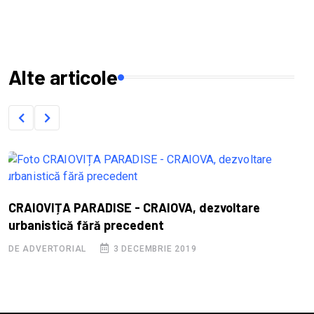
Alte articole
S
CRAIOVIȚA PARADISE - CRAIOVA, dezvoltare
B
urbanistică fără precedent
D
DE ADVERTORIAL
3 DECEMBRIE 2019