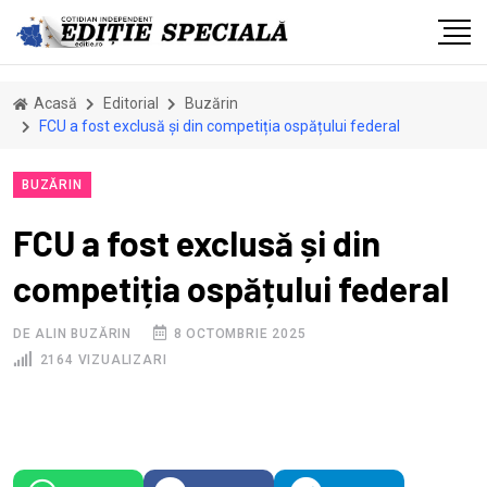
Acasă
Editorial
Buzărin
FCU a fost exclusă și din competiția ospățului federal
BUZĂRIN
FCU a fost exclusă și din
competiția ospățului federal
DE ALIN BUZĂRIN
8 OCTOMBRIE 2025
2164 VIZUALIZARI