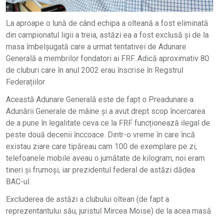
La aproape o lună de când echipa a olteană a fost eliminată
din campionatul ligii a treia, astăzi ea a fost exclusă și de la
masa îmbelșugată care a urmat tentativei de Adunare
Generală a membrilor fondatori ai FRF. Adică aproximativ 80
de cluburi care în anul 2002 erau înscrise în Regstrul
Federațiilor
Această Adunare Generală este de fapt o Preadunare a
Adunării Generale de mâine și a avut drept scop încercarea
de a pune în legalitate ceva ce la FRF funcționează ilegal de
peste două decenii înccoace. Dintr-o vreme în care încă
existau ziare care tipăreau cam 100 de exemplare pe zi,
telefoanele mobile aveau o jumătate de kilogram, noi eram
tineri și frumoși, iar prezidentul federal de astăzi dădea
BAC-ul.
Excluderea de astăzi a clubului oltean (de fapt a
reprezentantului său, juristul Mircea Moise) de la acea masă