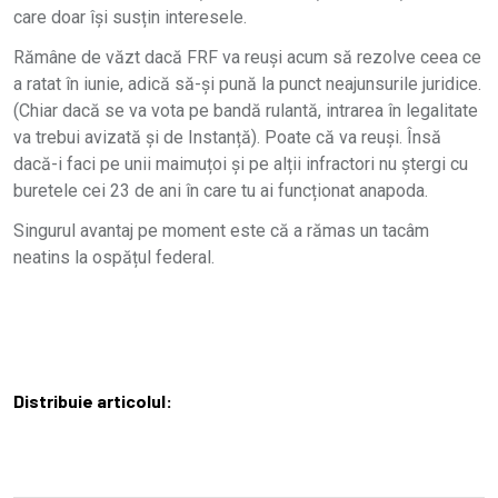
care doar își susțin interesele.
Rămâne de văzt dacă FRF va reuși acum să rezolve ceea ce
a ratat în iunie, adică să-și pună la punct neajunsurile juridice.
(Chiar dacă se va vota pe bandă rulantă, intrarea în legalitate
va trebui avizată și de Instanță). Poate că va reuși. Însă
dacă-i faci pe unii maimuțoi și pe alții infractori nu ștergi cu
buretele cei 23 de ani în care tu ai funcționat anapoda.
Singurul avantaj pe moment este că a rămas un tacâm
neatins la ospățul federal.
Distribuie articolul: