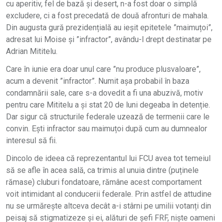
cu aperitiv, fel de bază și desert, n-a fost doar o simplă
excludere, ci a fost precedată de două afronturi de mahala.
Din augusta gură prezidențială au ieșit epitetele ”maimuțoi”,
adresat lui Moise și ”infractor”, avându-l drept destinatar pe
Adrian Mititelu.
Care în iunie era doar unul care ”nu produce plusvaloare”,
acum a devenit ”infractor”. Numit așa probabil în baza
condamnării sale, care s-a dovedit a fi una abuzivă, motiv
pentru care Mititelu a și stat 20 de luni degeaba în detenție.
Dar sigur că structurile federale uzează de termenii care le
convin. Ești infractor sau maimuțoi după cum au dumnealor
interesul să fii.
Dincolo de ideea că reprezentantul lui FCU avea tot temeiul
să se afle în acea sală, ca trimis al unuia dintre (puținele
rămase) cluburi fondatoare, rămâne acest comportament
voit intimidant al conducerii federale. Prin astfel de attudine
nu se urmărește altceva decât a-i stârni pe umilii votanți din
peisaj să stigmatizeze și ei, alături de șefi FRF, niște oameni