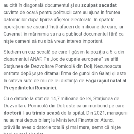
au citit în diagonală documentul și au
scuipat sacadat
cuvinte de ocară pentru politrucii care au ajuns în fruntea
datornicilor după lipirea afișelor electorale. În spatele
operațiunii se ascund însă afaceri de milioane de euro, iar
Guvernul, în mărinimia sa nu a publicat documentul fără ca
niște oameni să nu aibă vreun interes important.
Studiem un caz școală pe care-l găsim la poziția a 6-a din
clasamentul ANAF. Pe „loc de cupele europene” se află
Stațiunea de Dezvoltare Pomicolă din Dolj. Necunoscuta
entitate depășește ditamai firma de gunoi din Galați și este
la câteva sute de mii de lei distanță de
Făgărașiul natal al
Președintelui României.
Cu o datorie la stat de 14,7 milioane de lei, Stațiunea de
Dezvoltare Pomicolă din Dolj este ca un muribund pe care
doctorii l-au trimis acasă
de la spital. Din 2021, managerii
nu au mai depus bilanț la Ministerul Finanțelor. Atunci,
prăvălia avea o datorie totală și mai mare, semn că niște