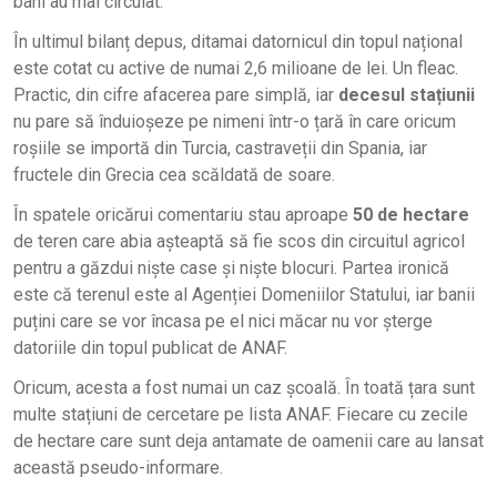
bani au mai circulat.
În ultimul bilanț depus, ditamai datornicul din topul național
este cotat cu active de numai 2,6 milioane de lei. Un fleac.
Practic, din cifre afacerea pare simplă, iar
decesul stațiunii
nu pare să înduioșeze pe nimeni într-o țară în care oricum
roșiile se importă din Turcia, castraveții din Spania, iar
fructele din Grecia cea scăldată de soare.
În spatele oricărui comentariu stau aproape
50 de hectare
de teren care abia așteaptă să fie scos din circuitul agricol
pentru a găzdui niște case și niște blocuri. Partea ironică
este că terenul este al Agenției Domeniilor Statului, iar banii
puțini care se vor încasa pe el nici măcar nu vor șterge
datoriile din topul publicat de ANAF.
Oricum, acesta a fost numai un caz școală. În toată țara sunt
multe stațiuni de cercetare pe lista ANAF. Fiecare cu zecile
de hectare care sunt deja antamate de oamenii care au lansat
această pseudo-informare.