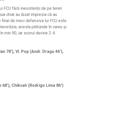
 lui FCU fără inexistenții de pe teren
doua chiar au lăsat impresia că au
pe final de meci defensiva lui FCU este
Davordzie, acesta pătrunde în careu și
n min 90, iar scorul devine 2-4.
an 78′), Vl. Pop (Andr. Dragu 46′),
b 68′), Chibsah (Rodrigo Lima 86′)