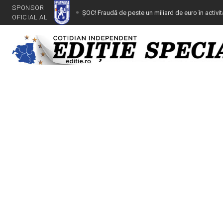
SPONSOR
ȘOC! Fraudă de peste un miliard de euro în activi
OFICIAL AL
Dezafilierea Universității Craiova, nulă de drept
ODISEEA FRF (IV): Începe procesul secolului
INDUCEREA ÎN EROARE A DNA, TMB ȘI CAB – Lovitură
Craiova cu peste 250 milioane euro prin dezafilier
Viitorul sună bine. Grupa 2009 a lui FCU a câștig
Tânăr depistat la volan cu dreptul de conducere 
Gună, denunțat pentru camătă!