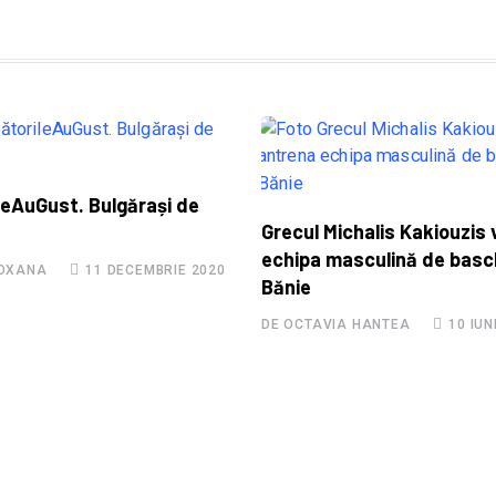
leAuGust. Bulgărași de
Grecul Michalis Kakiouzis
echipa masculină de basc
ROXANA
11 DECEMBRIE 2020
Bănie
DE OCTAVIA HANTEA
10 IUN