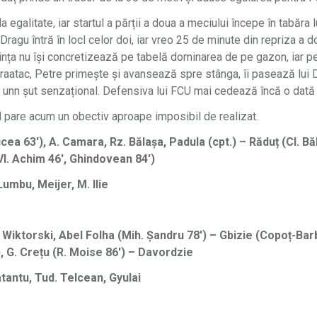
la egalitate, iar startul a părții a doua a meciului începe în tabăra
Dragu întră în locl celor doi, iar vreo 25 de minute din repriza a 
tiința nu își concretizează pe tabelă dominarea de pe gazon, iar 
raatac, Petre primește și avansează spre stânga, îi pasează lui 
e unn șut senzațional. Defensiva lui FCU mai cedează încă o dată î
l pare acum un obectiv aproape imposibil de realizat.
ea 63′), A. Camara, Rz. Bălașa, Padula (cpt.) – Răduț (Cl. Băl
Vl. Achim 46′, Ghindovean 84′)
umbu, Meijer, M. Ilie
 Wiktorski, Abel Folha (Mih. Șandru 78′) – Gbizie (Copoț-Bar
.), G. Crețu (R. Moise 86′) – Davordzie
tantu, Tud. Telcean, Gyulai