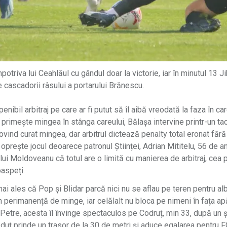
triva lui Ceahlăul cu gândul doar la victorie, iar în minutul 13 Ji
e cascadorii râsului a portarului Brănescu.
enibil arbitraj pe care ar fi putut să îl aibă vreodată la faza în c
 primește mingea în stânga careului, Bălașa intervine printr-un tack
vind curat mingea, dar arbitrul dictează penalty total eronat fără
l oprește jocul deoarece patronul Științei, Adrian Mititelu, 56 de ani,
lui Moldoveanu că totul are o limită cu manierea de arbitraj, cea
oaspeți.
mai ales că Pop și Blidar parcă nici nu se aflau pe teren pentru alb
perimanență de minge, iar celălalt nu bloca pe nimeni în fața apă
Petre, acesta îl învinge spectaculos pe Codruț, min 33, după un ș
ăduț prinde un trasor de la 30 de metri și aduce egalarea pentru F