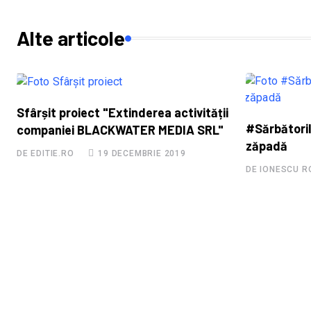
Alte articole
Sfârșit proiect "Extinderea activității
#Sărbători
companiei BLACKWATER MEDIA SRL"
zăpadă
DE EDITIE.RO
19 DECEMBRIE 2019
DE IONESCU 