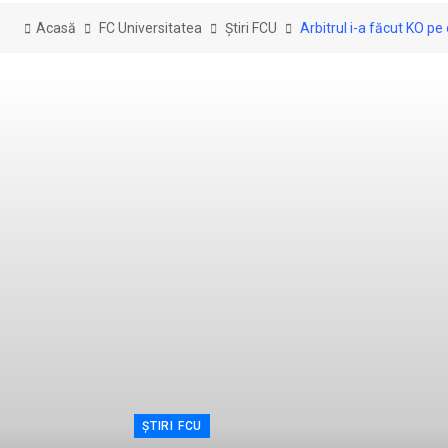
Acasă
FC Universitatea
Știri FCU
Arbitrul i-a făcut KO pe
ȘTIRI FCU