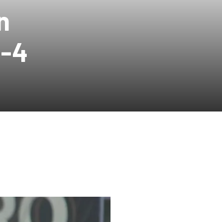
n
2-4