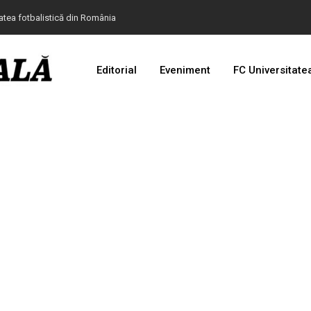
tatea fotbalistică din România
Editorial
Eveniment
FC Universitate
 de teatru în cazul devalizării clubului Universitatea
ea de la FRF.
at Cupa Mării Negre
anulat în comuna Mischii