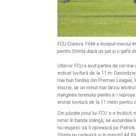
FCU Craiova 1948 a început meciul împo
pentru Știința după un șut și o gafă d
Ulterior FCU a avut partea de cel mai p
indicat lovitură de la 11 m. Davordzie
mai bun fundaș din Premier League, lo
înscrie, iar un minut mai târziu arbitru
marginea terenului pentru a-i reproșa 
eronat lovitură de la 11 metri pentru 
Din păcate jocul lui FCU s-a încâlcit, 
nimic în banda stângă, se ascundea în 
nu reușesc să îl oprească pe Patrick 
Știința nu cedează și în minutul 44 R