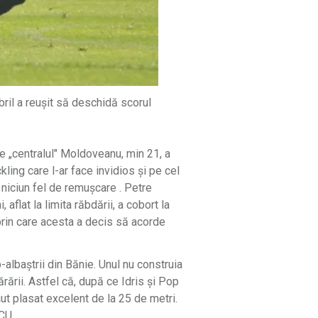
bril a reușit să deschidă scorul
are „centralul" Moldoveanu, min 21, a
ling care l-ar face invidios și pe cel
 niciun fel de remușcare . Petre
 aflat la limita răbdării, a cobort la
 prin care acesta a decis să acorde
-albaștrii din Bănie. Unul nu construia
rării. Astfel că, după ce Idris și Pop
ut plasat excelent de la 25 de metri.
CU.