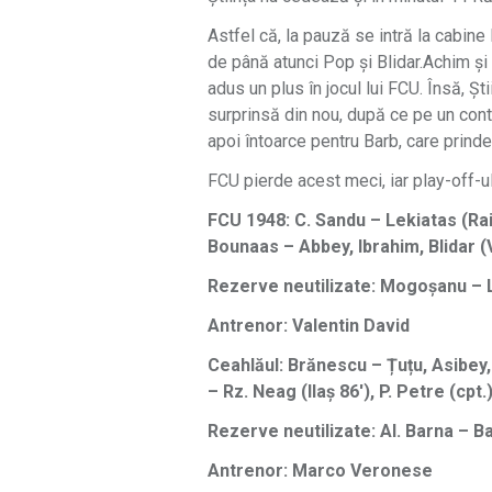
Astfel că, la pauză se intră la cabine 
de până atunci Pop și Blidar.Achim și 
adus un plus în jocul lui FCU. Însă, Ș
surprinsă din nou, după ce pe un cont
apoi întoarce pentru Barb, care prind
FCU pierde acest meci, iar play-off-u
FCU 1948: C. Sandu – Lekiatas (Raic
Bounaas – Abbey, Ibrahim, Blidar (
Rezerve neutilizate: Mogoșanu – L
Antrenor: Valentin David
Ceahlăul: Brănescu – Țuțu, Asibey,
– Rz. Neag (Ilaș 86′), P. Petre (cpt
Rezerve neutilizate: Al. Barna – Ba
Antrenor: Marco Veronese