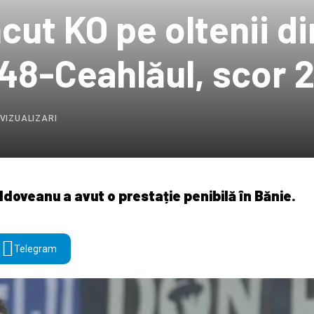
ăcut KO pe oltenii di
48-Ceahlăul, scor 
VIZUALIZARI
ldoveanu a avut o prestație penibilă în Bănie.
Telegram