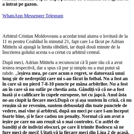
a intrat pe gazon.
WhatsApp
Messenger
Telegram
Arbitrul Cristian Moldoveanu a acordat total aiurea o lovitură de la
11 m pentru Ceahlăul în minutul 21, fapt care l-a făcut pe Adrian
Mititelu să ajungă la limita răbdării, iar după două minute de la
înscrierea golului acesta s-a certat cu arbitrul central.
După meci, Adrian Mititelu a recunoscut că îi pare rău că a avut
iesirea respectivă, dar a spus că pur și simplu nu a mai putut să
rabde. „I
eșirea mea, pe care acum o regret, se datorează unui
lung șir de nedreptăți care mi s-au făcut în fotbal. Nu a fost an
în care să nu pierd 7-8-10 puncte pe mâna arbitrilor. Nu a fost
an în care să nu sufăr pe chestia asta. Gândiți-vă că ne-a fost
luată și o calificare în cupele europene, tot cu japcă. Anul ăsta
ne-au ciupit la fiecare meci.După ce și așa suntem în criză, că nu
reușim să ne revenim, suntem debusolați din toate punctele de
vedere, mai vine și arbitrul, după un meci pe care l-am început
foarte bine, și le face cadou un penalty. Normal că am avut o
ieșire pe care nu am reușit să o mai controlez. Cu astfel de
bandiți și de indivizi obscuri, pe care îi trimite Bodescu să ne
fure meci de meci! Uitați-vă la fiecare meci din Liga 2 de acasă,