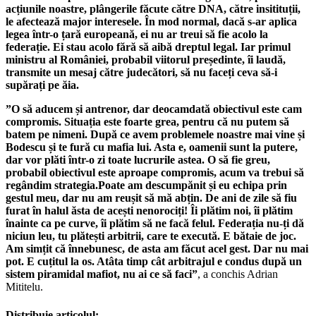
acțiunile noastre, plângerile făcute către DNA, către insitituții,
le afectează major interesele. În mod normal, dacă s-ar aplica
legea într-o țară europeană, ei nu ar treui să fie acolo la
federație. Ei stau acolo fără să aibă dreptul legal. Iar primul
ministru al României, probabil viitorul președinte, îi laudă,
transmite un mesaj către judecători, să nu faceți ceva să-i
supărați pe ăia.
”O să aducem și antrenor, dar deocamdată obiectivul este cam
compromis. Situația este foarte grea, pentru că nu putem să
batem pe nimeni. După ce avem problemele noastre mai vine și
Bodescu și te fură cu mafia lui. Asta e, oamenii sunt la putere,
dar vor plăti într-o zi toate lucrurile astea. O să fie greu,
probabil obiectivul este aproape compromis, acum va trebui să
regândim strategia.Poate am descumpănit și eu echipa prin
gestul meu, dar nu am reușit să mă abțin. De ani de zile să fiu
furat în halul ăsta de acești nenorociți! Îi plătim noi, îi plătim
înainte ca pe curve, îi plătim să ne facă felul. Federația nu-ți dă
niciun leu, tu plătești arbitrii, care te execută. E bătaie de joc.
Am simțit că înnebunesc, de asta am făcut acel gest. Dar nu mai
pot. E cuțitul la os. Atâta timp cât arbitrajul e condus după un
sistem piramidal mafiot, nu ai ce să faci”
, a conchis Adrian
Mititelu.
Distribuie articolul: