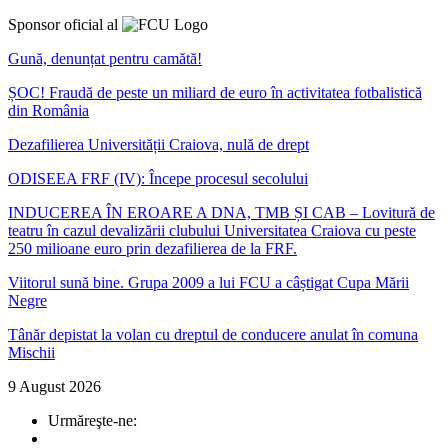
Sponsor oficial al
Gună, denunțat pentru camătă!
ȘOC! Fraudă de peste un miliard de euro în activitatea fotbalistică
din România
Dezafilierea Universității Craiova, nulă de drept
ODISEEA FRF (IV): Începe procesul secolului
INDUCEREA ÎN EROARE A DNA, TMB ȘI CAB – Lovitură de
teatru în cazul devalizării clubului Universitatea Craiova cu peste
250 milioane euro prin dezafilierea de la FRF.
Viitorul sună bine. Grupa 2009 a lui FCU a câștigat Cupa Mării
Negre
Tânăr depistat la volan cu dreptul de conducere anulat în comuna
Mischii
9 August 2026
Urmăreşte-ne: