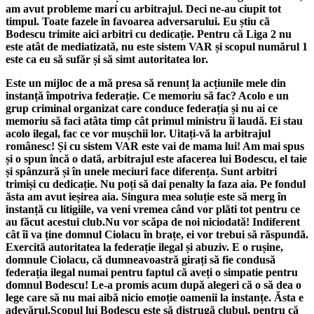
am avut probleme mari cu arbitrajul. Deci ne-au ciupit tot
timpul. Toate fazele în favoarea adversarului. Eu știu că
Bodescu trimite aici arbitri cu dedicație. Pentru că Liga 2 nu
este atât de mediatizată, nu este sistem VAR și scopul numărul 1
este ca eu să sufăr și să simt autoritatea lor.
Este un mijloc de a mă presa să renunț la acțiunile mele din
instanță împotriva federație. Ce memoriu să fac? Acolo e un
grup criminal organizat care conduce federația și nu ai ce
memoriu să faci atâta timp cât primul ministru îi laudă. Ei stau
acolo ilegal, fac ce vor mușchii lor. Uitați-vă la arbitrajul
românesc! Și cu sistem VAR este vai de mama lui! Am mai spus
și o spun încă o dată, arbitrajul este afacerea lui Bodescu, el taie
și spânzură și în unele meciuri face diferența. Sunt arbitri
trimiși cu dedicație. Nu poți să dai penalty la faza aia. Pe fondul
ăsta am avut ieșirea aia. Singura mea soluție este să merg în
instanță cu litigiile, va veni vremea când vor plăti tot pentru ce
au făcut acestui club.Nu vor scăpa de noi niciodată! Indiferent
cât îi va ține domnul Ciolacu în brațe, ei vor trebui să răspundă.
Exercită autoritatea la federație ilegal și abuziv. E o rușine,
domnule Ciolacu, că dumneavoastră girați să fie condusă
federația ilegal numai pentru faptul că aveți o simpatie pentru
domnul Bodescu! Le-a promis acum după alegeri că o să dea o
lege care să nu mai aibă nicio emoție oamenii la instanțe. Ăsta e
adevărul.Scopul lui Bodescu este să distrugă clubul, pentru că