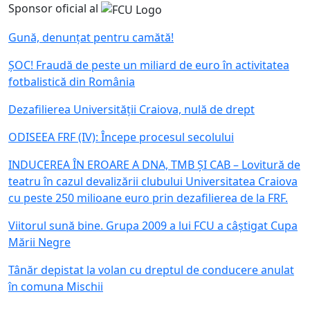
Sponsor oficial al
Gună, denunțat pentru camătă!
ȘOC! Fraudă de peste un miliard de euro în activitatea
fotbalistică din România
Dezafilierea Universității Craiova, nulă de drept
ODISEEA FRF (IV): Începe procesul secolului
INDUCEREA ÎN EROARE A DNA, TMB ȘI CAB – Lovitură de
teatru în cazul devalizării clubului Universitatea Craiova
cu peste 250 milioane euro prin dezafilierea de la FRF.
Viitorul sună bine. Grupa 2009 a lui FCU a câștigat Cupa
Mării Negre
Tânăr depistat la volan cu dreptul de conducere anulat
în comuna Mischii