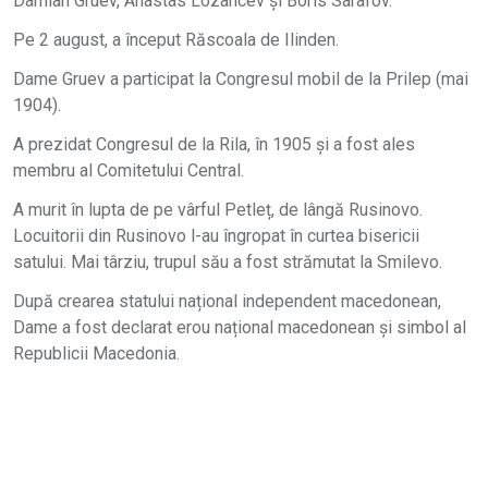
Damian Gruev, Anastas Lozancev și Boris Sarafov.
Pe 2 august, a început Răscoala de Ilinden.
Dame Gruev a participat la Congresul mobil de la Prilep (mai
1904).
A prezidat Congresul de la Rila, în 1905 și a fost ales
membru al Comitetului Central.
A murit în lupta de pe vârful Petleț, de lângă Rusinovo.
Locuitorii din Rusinovo l-au îngropat în curtea bisericii
satului. Mai târziu, trupul său a fost strămutat la Smilevo.
După crearea statului național independent macedonean,
Dame a fost declarat erou național macedonean şi simbol al
Republicii Macedonia.