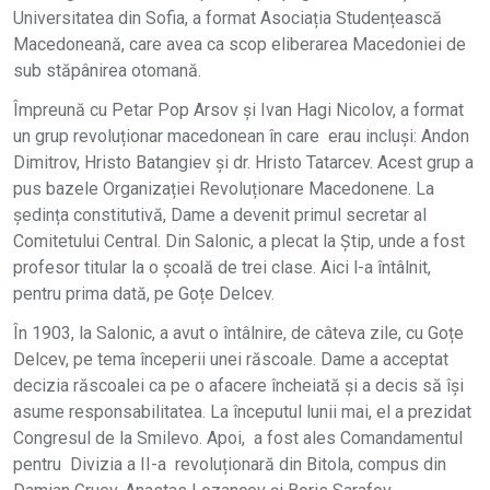
Universitatea din Sofia, a format Asociația Studențească
Macedoneană, care avea ca scop eliberarea Macedoniei de
sub stăpânirea otomană.
Împreună cu Petar Pop Arsov și Ivan Hagi Nicolov, a format
un grup revoluționar macedonean în care erau incluși: Andon
Dimitrov, Hristo Batangiev și dr. Hristo Tatarcev. Acest grup a
pus bazele Organizației Revoluționare Macedonene. La
ședința constitutivă, Dame a devenit primul secretar al
Comitetului Central. Din Salonic, a plecat la Ştip, unde a fost
profesor titular la o școală de trei clase. Aici l-a întâlnit,
pentru prima dată, pe Goțe Delcev.
În 1903, la Salonic, a avut o întâlnire, de câteva zile, cu Goțe
Delcev, pe tema începerii unei răscoale. Dame a acceptat
decizia răscoalei ca pe o afacere încheiată și a decis să își
asume responsabilitatea. La începutul lunii mai, el a prezidat
Congresul de la Smilevo. Apoi, a fost ales Comandamentul
pentru Divizia a II-a revoluționară din Bitola, compus din