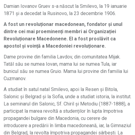
Damian Iovanov Gruev s-a născut la Smilevo, la 19 ianuarie
1871 şi a decedat la Rusinovo, la 23 decembrie 1906.
A fost un revoluționar macedonean, fondator și unul
dintre cei mai proeminenți membri ai Organizației
Revoluționare Macedonene. El a fost proslăvit ca
apostol și voință a Macedoniei revoluționare.
Dame provine din familia Lavdov, din comunitatea Mijak.
Tatăl său se numea Iovan, mama lui se numea Tula, iar
bunicul său se numea Gruio. Mama lui provine din familia lui
Cuzmanov.
A studiat în satul natal Smilevo, apoi la Resen și Bitola,
Salonic și Belgrad și la Sofia, unde a studiat istoria, la institut.
La seminarul din Salonic, Sf. Chiril și Metodiu (1887-1888), a
participat la marea revoltă a studenților în lupta împotriva
propagandei bulgare din Macedonia, cu cerere de
introducere a predării în limba macedoneană, iar, la Gimnaziul
din Belgrad, la revolta împotriva propagandei sârbești. La