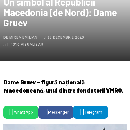
Un simbol al Republicii
Macedonia (de Nord): Dame
Gruev
DE MIREA EMILIAN
23 DECEMBRIE 2020
4316 VIZUALIZARI
Dame Gruev - figură națională
macedoneană, unul dintre fondatorii VMRO.
WhatsApp
Messenger
Telegram