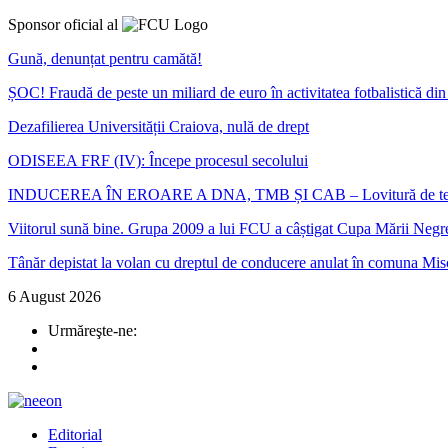
Sponsor oficial al
Gună, denunțat pentru camătă!
ȘOC! Fraudă de peste un miliard de euro în activitatea fotbalistică d
Dezafilierea Universității Craiova, nulă de drept
ODISEEA FRF (IV): Începe procesul secolului
INDUCEREA ÎN EROARE A DNA, TMB ȘI CAB – Lovitură de teatru în ca
Viitorul sună bine. Grupa 2009 a lui FCU a câștigat Cupa Mării Negr
Tânăr depistat la volan cu dreptul de conducere anulat în comuna Mis
6 August 2026
Urmăreşte-ne:
Editorial