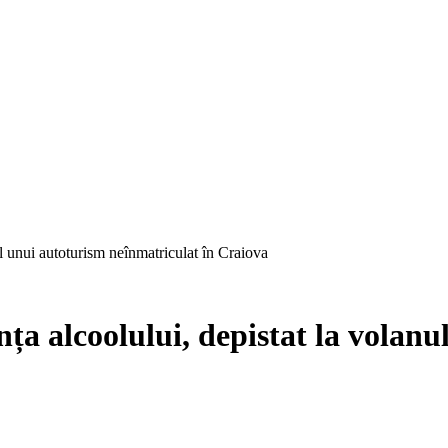
ul unui autoturism neînmatriculat în Craiova
nța alcoolului, depistat la volan