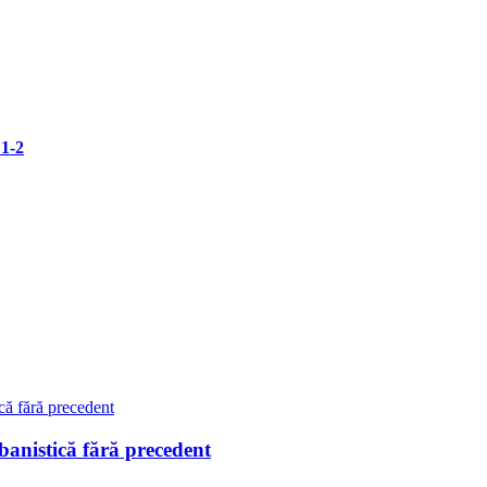
 1-2
istică fără precedent