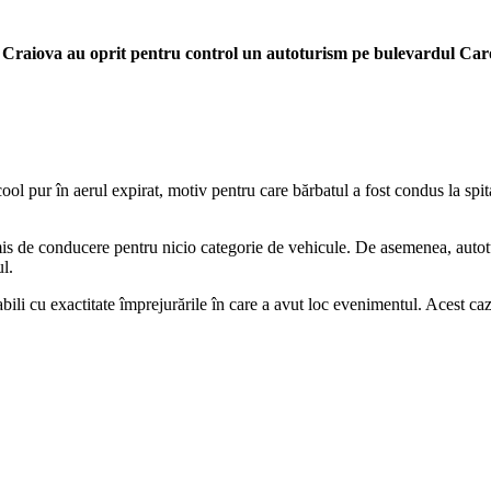
liție Craiova au oprit pentru control un autoturism pe bulevardul Ca
ool pur în aerul expirat, motiv pentru care bărbatul a fost condus la spit
rmis de conducere pentru nicio categorie de vehicule. De asemenea, autotu
l.
abili cu exactitate împrejurările în care a avut loc evenimentul. Acest ca