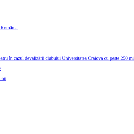
in România
zul devalizării clubului Universitatea Craiova cu peste 250 milioa
e
chii