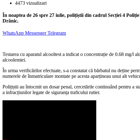
4473 vizualizari
În noaptea de 26 spre 27 iulie, polițiștii din cadrul Secției 4 Po
Drănic.
WhatsApp
Messenger
Telegram
Testarea cu aparatul alcooltest a indicat o concentrație de 0.68 mg/l alc
alcoolemiei.
În urma verificărilor efectuate, s-a constatat că bărbatul nu deține pe
numerele de înmatriculare montate pe acesta aparțineau unui alt vehicu
Polițiștii au întocmit un dosar penal, cercetările continuând pentru a st
a infracțiunilor legate de siguranța traficului rutier.