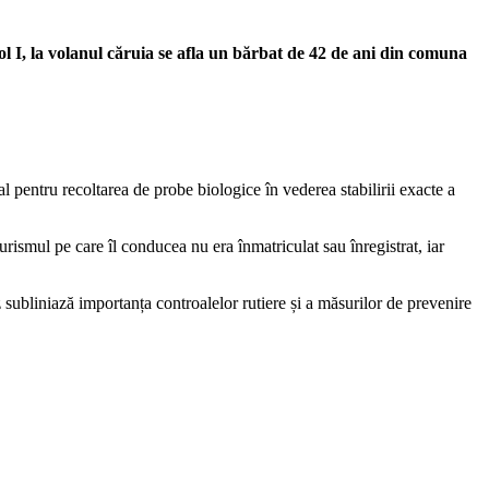
rol I, la volanul căruia se afla un bărbat de 42 de ani din comuna
al pentru recoltarea de probe biologice în vederea stabilirii exacte a
rismul pe care îl conducea nu era înmatriculat sau înregistrat, iar
z subliniază importanța controalelor rutiere și a măsurilor de prevenire