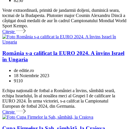
8250
Veste extraordinară, primită de jandarmii doljeni, duminică seara,
tocmai de la Budapesta. Plutonier major Cosmin Alexandru Dincă a
câștigat două medalii de aur în cadrul Campionatului Mondial World
Sport Kempo.
Citeşte
România s-a calificat la EURO 2024. A învins Israel
în Ungaria
de editie.ro
18 Noiembrie 2023
9110
Echipa națională de fotbal a României a învins, sâmbătă seară,
echipa Israelului, în al nouălea meci al Grupei I de calificare la
EURO 2024. În urma victoriei, s-a califcat la Campionatul
European de fotbal 2024, din Germania.
Citeşte
Cupa Firmelor la Șah, sâmbătă, la Craiova