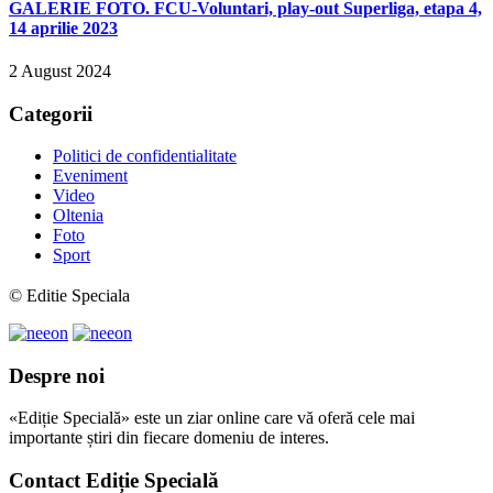
GALERIE FOTO. FCU-Voluntari, play-out Superliga, etapa 4,
14 aprilie 2023
2 August 2024
Categorii
Politici de confidentialitate
Eveniment
Video
Oltenia
Foto
Sport
© Editie Speciala
Despre noi
«Ediție Specială» este un ziar online care vă oferă cele mai
importante știri din fiecare domeniu de interes.
Contact Ediție Specială