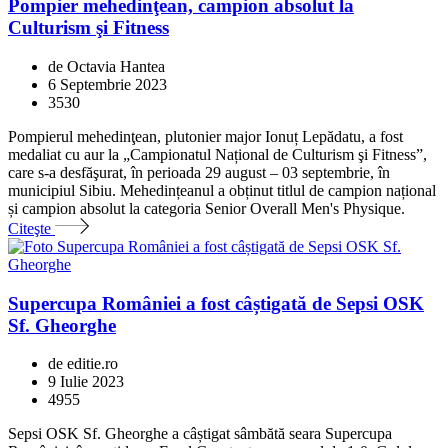
Pompier mehedinţean, campion absolut la
Culturism şi Fitness
de Octavia Hantea
6 Septembrie 2023
3530
Pompierul mehedinţean, plutonier major Ionuț Lepădatu, a fost
medaliat cu aur la „Campionatul Național de Culturism şi Fitness”,
care s-a desfăşurat, în perioada 29 august – 03 septembrie, în
municipiul Sibiu. Mehedințeanul a obținut titlul de campion național
și campion absolut la categoria Senior Overall Men's Physique.
Citeşte
Supercupa României a fost câștigată de Sepsi OSK
Sf. Gheorghe
de editie.ro
9 Iulie 2023
4955
Sepsi OSK Sf. Gheorghe a câștigat sâmbătă seara Supercupa