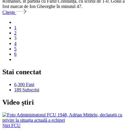
României, în partida cu Farul Constanța, cu scorul de 1-0. Golul a
fost marcat de Ion Gheorghe în minutul 47.
Citeşte
1
2
3
4
5
6
Stai conectat
6,300
Fani
189
Subscrisi
Video ştiri
Știri FCU