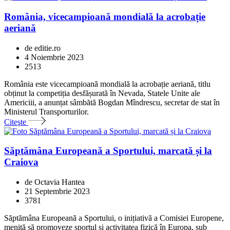
România, vicecampioană mondială la acrobație
aeriană
de editie.ro
4 Noiembrie 2023
2513
România este vicecampioană mondială la acrobație aeriană, titlu
obținut la competiția desfășurată în Nevada, Statele Unite ale
Americiii, a anunțat sâmbătă Bogdan Mîndrescu, secretar de stat în
Ministerul Transporturilor.
Citeşte
Săptămâna Europeană a Sportului, marcată și la
Craiova
de Octavia Hantea
21 Septembrie 2023
3781
Săptămâna Europeană a Sportului, o inițiativă a Comisiei Europene,
menită să promoveze sportul și activitatea fizică în Europa, sub