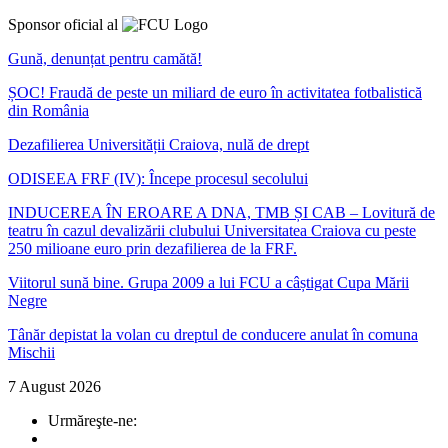
Sponsor oficial al
Gună, denunțat pentru camătă!
ȘOC! Fraudă de peste un miliard de euro în activitatea fotbalistică
din România
Dezafilierea Universității Craiova, nulă de drept
ODISEEA FRF (IV): Începe procesul secolului
INDUCEREA ÎN EROARE A DNA, TMB ȘI CAB – Lovitură de
teatru în cazul devalizării clubului Universitatea Craiova cu peste
250 milioane euro prin dezafilierea de la FRF.
Viitorul sună bine. Grupa 2009 a lui FCU a câștigat Cupa Mării
Negre
Tânăr depistat la volan cu dreptul de conducere anulat în comuna
Mischii
7 August 2026
Urmăreşte-ne: