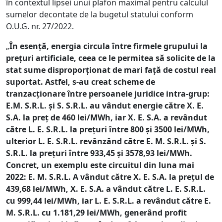
în contextul lipsei unui plafon maximal pentru calculul
sumelor decontate de la bugetul statului conform
O.U.G. nr. 27/2022.
„
În esență, energia circula între firmele grupului la
prețuri artificiale, ceea ce le permitea să solicite de la
stat sume disproporționat de mari față de costul real
suportat. Astfel, s-au creat scheme de
tranzacționare între persoanele juridice intra-grup:
E.M. S.R.L. și S. S.R.L. au vândut energie către X. E.
S.A. la preț de 460 lei/MWh, iar X. E. S.A. a revândut
către L. E. S.R.L. la prețuri între 800 și 3500 lei/MWh,
ulterior L. E. S.R.L. revânzând către E. M. S.R.L. și S.
S.R.L. la prețuri între 933,45 și 3578,93 lei/MWh.
Concret, un exemplu este circuitul din luna mai
2022: E. M. S.R.L. A vândut către X. E. S.A. la prețul de
439,68 lei/MWh, X. E. S.A. a vândut către L. E. S.R.L.
cu 999,44 lei/MWh, iar L. E. S.R.L. a revândut către E.
M. S.R.L. cu 1.181,29 lei/MWh, generând profit