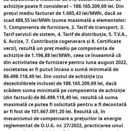
achiziție poate fi considerat – 188.165.209,69 lei. Din
prețul mediu facturat de 1.685,43 lei/MWh, dacă se
scad 488,55 lei/MWh (suma maximală a elementelor:
1. Componenta de furnizare, 2. Tarif de transport, 3.
Tarif servicii de sistem, 4. Tarif de distribuție, 5. T.V.A.,
6. Accize, 7. Contribuție cogenerare și 8. Certificate
verzi), rezultă un preț mediu pe componenta de
achiziție de 1.196,88 lei/MWh, ceea ce înseamnă că
din activitatea de furnizare pentru luna august 2022,
societatea ar fi putut încasa o sumă minimală de
86.498.118,49 lei. Din costul de achiziție (cu
dezechilibrele incluse) de 188.165.209,69 lei, dacă
scădem suma minimală pe componenta de achiziție
(din factură) de 86.498.118,49 lei, rezultă că suma
maximală ce putea fi solicitată pentru a fi decontată
ar fi fost de 101.667.091,20 lei. Rezultă că, în
mecanismul de compensare a prețurilor la energie
reglementat de O.U.G. nr. 27/2022, practicarea unui