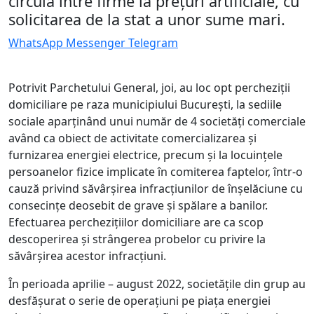
circula între firme la prețuri artificiale, cu
solicitarea de la stat a unor sume mari.
WhatsApp
Messenger
Telegram
Potrivit Parchetului General, joi, au loc opt percheziții
domiciliare pe raza municipiului București, la sediile
sociale aparținând unui număr de 4 societăți comerciale
având ca obiect de activitate comercializarea și
furnizarea energiei electrice, precum și la locuințele
persoanelor fizice implicate în comiterea faptelor, într-o
cauză privind săvârşirea infracţiunilor de înșelăciune cu
consecințe deosebit de grave și spălare a banilor.
Efectuarea perchezițiilor domiciliare are ca scop
descoperirea şi strângerea probelor cu privire la
săvârșirea acestor infracţiuni.
În perioada aprilie – august 2022, societățile din grup au
desfășurat o serie de operațiuni pe piața energiei