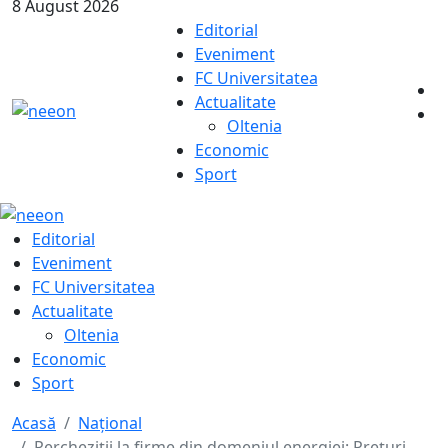
8 August 2026
Editorial
Eveniment
FC Universitatea
Actualitate
Oltenia
Economic
Sport
Editorial
Eveniment
FC Universitatea
Actualitate
Oltenia
Economic
Sport
Acasă
Naţional
Percheziții la firme din domeniul energiei: Prețuri