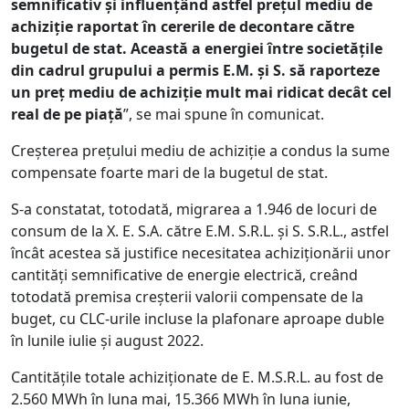
semnificativ și influențând astfel prețul mediu de
achiziție raportat în cererile de decontare către
bugetul de stat. Această
a energiei între societățile
din cadrul grupului a permis E.M. și S. să raporteze
un preț mediu de achiziție mult mai ridicat decât cel
real de pe piață
”, se mai spune în comunicat.
Creșterea prețului mediu de achiziție a condus la sume
compensate foarte mari de la bugetul de stat.
S-a constatat, totodată, migrarea a 1.946 de locuri de
consum de la X. E. S.A. către E.M. S.R.L. și S. S.R.L., astfel
încât acestea să justifice necesitatea achiziționării unor
cantități semnificative de energie electrică, creând
totodată premisa creșterii valorii compensate de la
buget, cu CLC-urile incluse la plafonare aproape duble
în lunile iulie și august 2022.
Cantitățile totale achiziționate de E. M.S.R.L. au fost de
2.560 MWh în luna mai, 15.366 MWh în luna iunie,