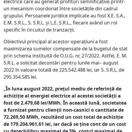
electrice care au generat profituri semnificative printr-
un mecanism coordonat între societățile din cadrul
grupului. Persoanele juridice implicate au fost X.E. S.A.,
E.M. S.R.L., S. S.R.L. și L.E. S.R.L., fiecare având un rol
specific în circuitul de tranzacții.
Obiectivul principal al acestor operațiuni a fost
maximizarea sumelor compensate de la bugetul de stat
prin schema instituită de O.U.G. nr. 27/2022. Astfel, E. M.
S.R.L. a solicitat decontări pentru lunile mai– august
2022 în valoare totală de 225.542.488 lei, iar S. S.R.L. de
295.354.585 lei.
„
În luna august 2022, prețul mediu de referință de
achiziție al energiei electrice al acestei societății a
fost de 2.479,68 lei/MWh. În această lună, societatea
a furnizat pentru clienții non-casnici o cantitate de
72.269,50 MWh, rezultând un cost total de achiziție
de 179.204.961,61 lei, iar dacă se ține cont de un cost
cu dezechilibru maximal de 5%, costul maximal de