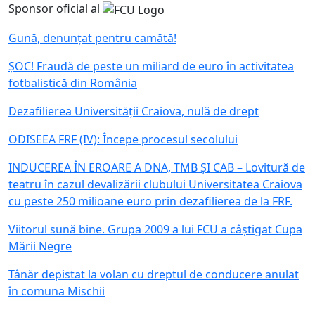
Sponsor oficial al
Gună, denunțat pentru camătă!
ȘOC! Fraudă de peste un miliard de euro în activitatea
fotbalistică din România
Dezafilierea Universității Craiova, nulă de drept
ODISEEA FRF (IV): Începe procesul secolului
INDUCEREA ÎN EROARE A DNA, TMB ȘI CAB – Lovitură de
teatru în cazul devalizării clubului Universitatea Craiova
cu peste 250 milioane euro prin dezafilierea de la FRF.
Viitorul sună bine. Grupa 2009 a lui FCU a câștigat Cupa
Mării Negre
Tânăr depistat la volan cu dreptul de conducere anulat
în comuna Mischii