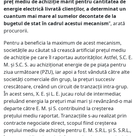
preț mediu de achiziție mărit pentru cantitatea de
energie electrică livrată clienților, a determinat un
cuantum mai mare al sumelor decontate de la
bugetul de stat în cadrul acestui mecanism
”, arată
procurorii.
Pentru a beneficia la maximum de acest mecanism,
societățile au căutat să crească artificial prețul mediu
de achiziție pe care îl raportau autorităților. Astfel, S.C. E.
M. și S.C. S. au achiziționat energie de pe piața pentru
ziua următoare (PZU), iar apoi a fost vândută către alte
societăți comerciale din grup, la prețuri succesiv
crescătoare, creând un circuit de tranzacții intra-grup.
În acest sens, X. E. și L. E. jucau rolul de intermediar,
preluând energia la prețuri mai mari și revânzând-o mai
departe către E. M. și S. contribuind la creșterea
prețului mediu raportat. Tranzacțiile s-au realizat prin
contracte negociate direct, scopul fiind creșterea
prețului mediu de achiziție pentru E. M. S.R.L. și S. S.R.L.,