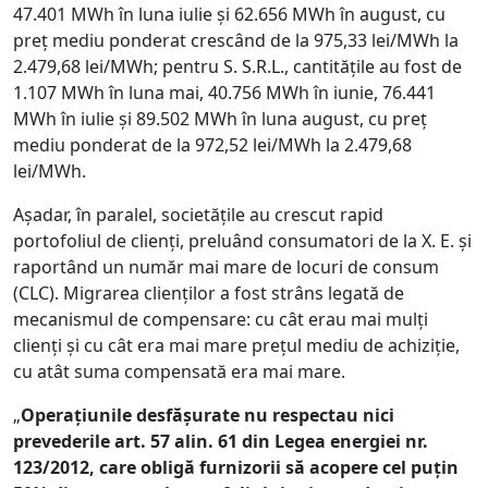
47.401 MWh în luna iulie și 62.656 MWh în august, cu
preț mediu ponderat crescând de la 975,33 lei/MWh la
2.479,68 lei/MWh; pentru S. S.R.L., cantitățile au fost de
1.107 MWh în luna mai, 40.756 MWh în iunie, 76.441
MWh în iulie și 89.502 MWh în luna august, cu preț
mediu ponderat de la 972,52 lei/MWh la 2.479,68
lei/MWh.
Așadar, în paralel, societățile au crescut rapid
portofoliul de clienți, preluând consumatori de la X. E. și
raportând un număr mai mare de locuri de consum
(CLC). Migrarea clienților a fost strâns legată de
mecanismul de compensare: cu cât erau mai mulți
clienți și cu cât era mai mare prețul mediu de achiziție,
cu atât suma compensată era mai mare.
„
Operațiunile desfășurate nu respectau nici
prevederile art. 57 alin. 61 din Legea energiei nr.
123/2012, care obligă furnizorii să acopere cel puțin