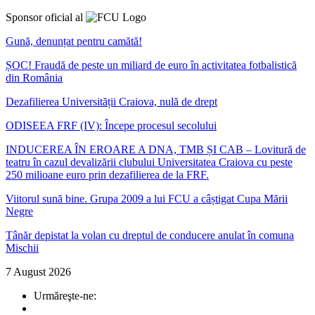
Sponsor oficial al
Gună, denunțat pentru camătă!
ȘOC! Fraudă de peste un miliard de euro în activitatea fotbalistică
din România
Dezafilierea Universității Craiova, nulă de drept
ODISEEA FRF (IV): Începe procesul secolului
INDUCEREA ÎN EROARE A DNA, TMB ȘI CAB – Lovitură de
teatru în cazul devalizării clubului Universitatea Craiova cu peste
250 milioane euro prin dezafilierea de la FRF.
Viitorul sună bine. Grupa 2009 a lui FCU a câștigat Cupa Mării
Negre
Tânăr depistat la volan cu dreptul de conducere anulat în comuna
Mischii
7 August 2026
Urmăreşte-ne: