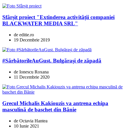
Sfârșit proiect "Extinderea activității companiei
BLACKWATER MEDIA SRL"
de editie.ro
19 Decembrie 2019
#SărbătorileAuGust. Bulgărași de zăpadă
de Ionescu Roxana
11 Decembrie 2020
Grecul Michalis Kakiouzis va antrena echipa
masculină de baschet din Bănie
de Octavia Hantea
10 Iunie 2021