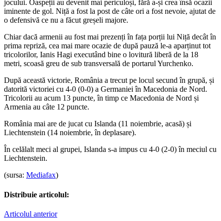
jocului. Oaspeții au devenit mai periculoși, fără a-și crea însă ocazii
iminente de gol. Niță a fost la post de câte ori a fost nevoie, ajutat de
o defensivă ce nu a făcut greșeli majore.
Chiar dacă armenii au fost mai prezenți în fața porții lui Niță decât în
prima repriză, cea mai mare ocazie de după pauză le-a aparținut tot
tricolorilor, Ianis Hagi executând bine o lovitură liberă de la 18
metri, scoasă greu de sub transversală de portarul Yurchenko.
După această victorie, România a trecut pe locul secund în grupă, și
datorită victoriei cu 4-0 (0-0) a Germaniei în Macedonia de Nord.
Tricolorii au acum 13 puncte, în timp ce Macedonia de Nord și
Armenia au câte 12 puncte.
România mai are de jucat cu Islanda (11 noiembrie, acasă) și
Liechtenstein (14 noiembrie, în deplasare).
În celălalt meci al grupei, Islanda s-a impus cu 4-0 (2-0) în meciul cu
Liechtenstein.
(sursa:
Mediafax
)
Distribuie articolul:
Articolul anterior