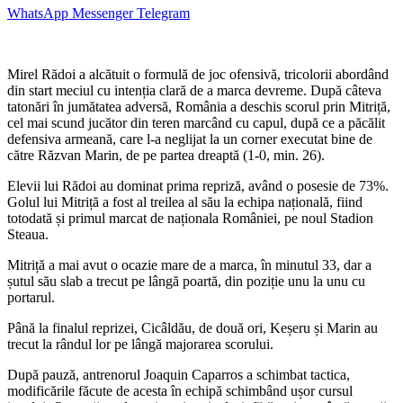
WhatsApp
Messenger
Telegram
Mirel Rădoi a alcătuit o formulă de joc ofensivă, tricolorii abordând
din start meciul cu intenția clară de a marca devreme. După câteva
tatonări în jumătatea adversă, România a deschis scorul prin Mitriță,
cel mai scund jucător din teren marcând cu capul, după ce a păcălit
defensiva armeană, care l-a neglijat la un corner executat bine de
către Răzvan Marin, de pe partea dreaptă (1-0, min. 26).
Elevii lui Rădoi au dominat prima repriză, având o posesie de 73%.
Golul lui Mitriță a fost al treilea al său la echipa națională, fiind
totodată și primul marcat de naționala României, pe noul Stadion
Steaua.
Mitriță a mai avut o ocazie mare de a marca, în minutul 33, dar a
șutul său slab a trecut pe lângă poartă, din poziție unu la unu cu
portarul.
Până la finalul reprizei, Cicâldău, de două ori, Keșeru și Marin au
trecut la rândul lor pe lângă majorarea scorului.
După pauză, antrenorul Joaquin Caparros a schimbat tactica,
modificările făcute de acesta în echipă schimbând ușor cursul