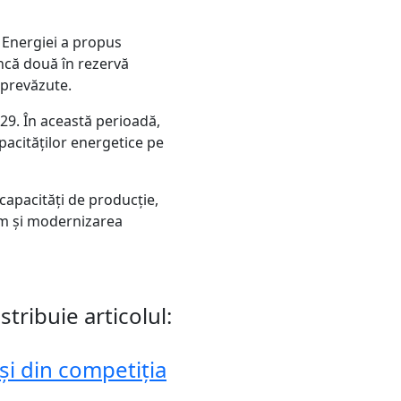
l Energiei a propus
ncă două în rezervă
eprevăzute.
29. În această perioadă,
pacităților energetice pe
capacități de producție,
cum și modernizarea
stribuie articolul:
și din competiția