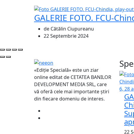
GALERIE FOTO. FCU-Chindia
de Cătălin Ciupureanu
22 Septembrie 2024
Spe
«Ediție Specială» este un ziar
online editat de CETATEA BANILOR
DEVELOPMENT MEDIA SRL, care
vă oferă cele mai importante știri
GA
din fiecare domeniu de interes.
Ch
Su
apr
22 