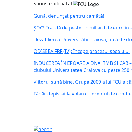
Sponsor oficial al
Gună, denunțat pentru camătă!
ȘOC! Fraudă de peste un miliard de euro în a
Dezafilierea Universității Craiova, nulă de d
ODISEEA FRF (IV): Începe procesul secolului
INDUCEREA ÎN EROARE A DNA, TMB ȘI CAB – Lo
clubului Universitatea Craiova cu peste 250 m
Viitorul sună bine. Grupa 2009 a lui FCU a c
Tânăr depistat la volan cu dreptul de condu