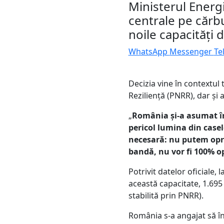
Ministerul Energ
centrale pe cărb
noile capacități 
WhatsApp
Messenger
Te
Decizia vine în contextul 
Reziliență (PNRR), dar și 
„
România și-a asumat în
pericol lumina din case
necesară: nu putem opri
bandă, nu vor fi 100% op
Potrivit datelor oficiale
această capacitate, 1.695
stabilită prin PNRR).
România s-a angajat să î