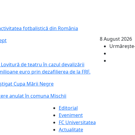
ctivitatea fotbalistică din România
8 August 2026
rept
Urmăreşte-
vitură de teatru în cazul devalizării
ilioane euro prin dezafilierea de la FRF.
âștigat Cupa Mării Negre
cere anulat în comuna Mischii
Editorial
Eveniment
FC Universitatea
Actualitate