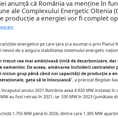
iei anunță că România va menține în fu
une ale Complexului Energetic Oltenia 
de producție a energiei vor fi complet op
legram
tranziției energetice pe care țara și-a asumat-o prin Planul 
al nevoii de a asigura stabilitatea sistemului energetic națion
 trecut cea mai ambițioasă țintă de decarbonizare, da
le oamenilor. De aceea, amânarea închiderii centralelor 
 niciun grup până când noi capacități de producție a en
eraționale, gata să le înlocuiască
”, a precizat Bogdan Iva
, la începutul anului 2021 România avea 4.920 MW instalați în
 MW au fost retrași în 2021, iar 330 MW în 2023 (jumătate di
nchidă 1.755 MW până în 2026, dintre care 1.305 MW aparți