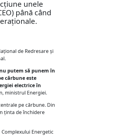
ncțiune unele
(CEO) până când
eraționale.
Național de Redresare și
al.
r nu putem să
punem în
pe
cărbune este
ergiei
electrice în
n, ministrul Energiei.
 centrale pe cărbune. Din
n ținta de închidere
n Complexului Energetic