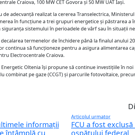
entrale Craiova, 100 MW CET Govora și 50 MW UAT Iași.
iu de adecvanță realizat la cererea Transelectrica, Ministeru
rea în funcțiune a trei grupuri energetice și păstrarea a î
 siguranța sistemului în perioadele de vârf sau în situații n
 decalarea termenelor de închidere până la finalul anului 20
vor continua să funcționeze pentru a asigura alimentarea ca
entru Electrocentrale Craiova.
ergetic Oltenia își propune să continue investițiile în noi 
iclu combinat pe gaze (CCGT) și parcurile fotovoltaice, pre
Di
Articolul urmator
ultimele informații
FCU a fost exclusă 
e întâmplă cu
ospățului federal