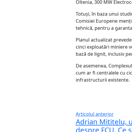
Oltenia, 300 MW Electroc
Totuși, în baza unui stud
Comisiei Europene menține
tehnică, pentru a garanta
Planul actualizat prevede
cinci exploatări miniere 
bază de lignit, inclusiv p
De asemenea, Complexul En
cum ar fi centralele cu c
infrastructurii existente.
Articolul anterior
Adrian Mititelu, 
despre FCU. Ce s