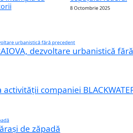
orii
8 Octombrie 2025
IOVA, dezvoltare urbanistică făr
ea activității companiei BLACKWAT
ărași de zăpadă