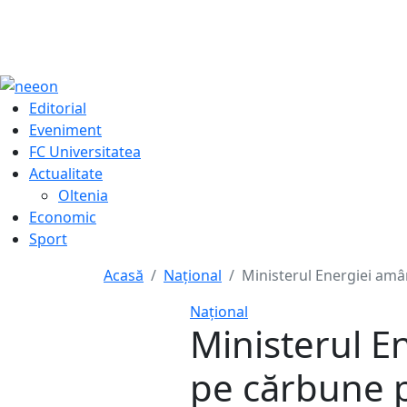
Editorial
Eveniment
FC Universitatea
Actualitate
Oltenia
Economic
Sport
Acasă
Naţional
Ministerul Energiei amân
Naţional
Ministerul E
pe cărbune pâ