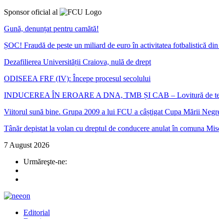
Sponsor oficial al
Gună, denunțat pentru camătă!
ȘOC! Fraudă de peste un miliard de euro în activitatea fotbalistică d
Dezafilierea Universității Craiova, nulă de drept
ODISEEA FRF (IV): Începe procesul secolului
INDUCEREA ÎN EROARE A DNA, TMB ȘI CAB – Lovitură de teatru în ca
Viitorul sună bine. Grupa 2009 a lui FCU a câștigat Cupa Mării Negr
Tânăr depistat la volan cu dreptul de conducere anulat în comuna Mis
7 August 2026
Urmăreşte-ne:
Editorial