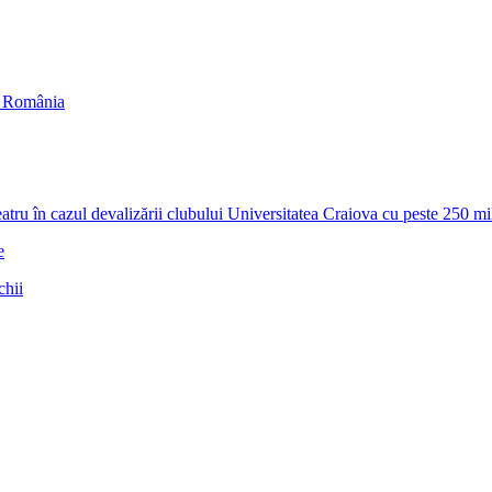
in România
zul devalizării clubului Universitatea Craiova cu peste 250 milioa
e
chii