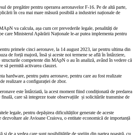
sul de pregătire pentru operarea aeronavelor F-16. Pe de altă parte,
mplicării în cea mai mare măsură posibilă a industriei naționale de
e MApN va calcula, așa cum cer prevederile legale, penalități de
ale pe care Ministerul Apărării Naționale le-ar putea implementa pentru
pentru primele cinci aeronave, la 14 august 2023, iar pentru ultima din
 de forță majoră, însă și aceste noi termene se află în întârziere,
care structurile competente din MApN o au în analiză, având în vedere că
e să permită activarea clauzei.
nta hardware, pentru patru aeronave, pentru care au fost realizate
de realizare a configurației de zbor.
aeronave este întârziată, la acest moment fiind condiționată de predarea
nală, care să integreze toate observațiile și solicitările transmise de
tele legale, pentru depășirea dificultăților generate de aceste
le de dezvoltare ale Avioane Craiova, o entitate economică de importanță
i de a vedea care sunt posibilitățile de sprijin din partea noastră, cu