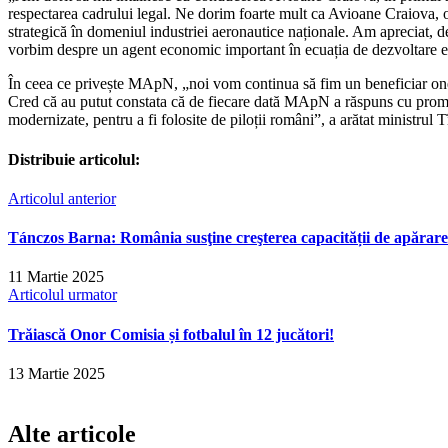
respectarea cadrului legal. Ne dorim foarte mult ca Avioane Craiova, o 
strategică în domeniul industriei aeronautice naționale. Am apreciat, de
vorbim despre un agent economic important în ecuația de dezvoltare eco
În ceea ce privește MApN, „noi vom continua să fim un beneficiar onest, 
Cred că au putut constata că de fiecare dată MApN a răspuns cu promptitu
modernizate, pentru a fi folosite de piloții români”, a arătat ministrul T
Distribuie articolul:
Articolul anterior
Tánczos Barna: România susţine creşterea capacității de apărar
11 Martie 2025
Articolul urmator
Trăiască Onor Comisia și fotbalul în 12 jucători!
13 Martie 2025
Alte articole