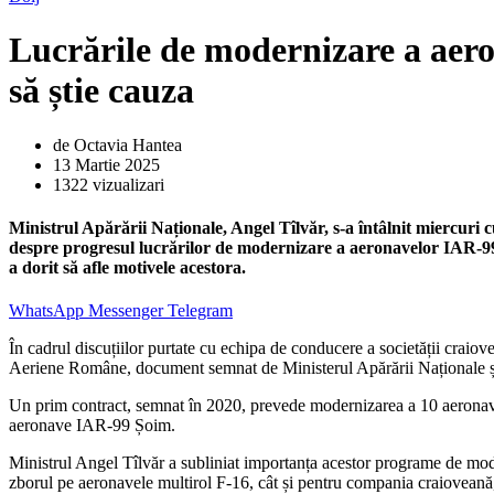
Lucrările de modernizare a aero
să știe cauza
de Octavia Hantea
13 Martie 2025
1322 vizualizari
Ministrul Apărării Naționale, Angel Tîlvăr, s-a întâlnit miercuri
despre progresul lucrărilor de modernizare a aeronavelor IAR-99.
a dorit să afle motivele acestora.
WhatsApp
Messenger
Telegram
În cadrul discuțiilor purtate cu echipa de conducere a societății craiov
Aeriene Române, document semnat de Ministerul Apărării Naționale 
Un prim contract, semnat în 2020, prevede modernizarea a 10 aeronave
aeronave IAR-99 Șoim.
Ministrul Angel Tîlvăr a subliniat importanța acestor programe de moder
zborul pe aeronavele multirol F-16, cât și pentru compania craioveană,