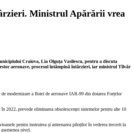
rzieri. Ministrul Apărării vrea
unicipiului Craiova, Lia Olguța Vasilescu, pentru a discuta
tor aeronave, procesul întâmpină întârzieri, iar ministrul Tîlvăr
elor de modernizare a flotei de aeronave IAR-99 din dotarea Forțelor
în 2022, prevede eliminarea obsolescenței sistemelor pentru alte 10
nele pentru instruirea și antrenarea piloților în vederea trecerii la
e asemenea nivel.