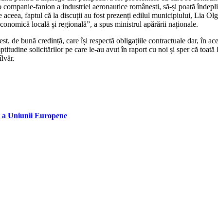
companie-fanion a industriei aeronautice românești, să-și poată îndeplini 
 aceea, faptul că la discuții au fost prezenți edilul municipiului, Lia Olg
nomică locală și regională”, a spus ministrul apărării naționale.
de bună credință, care își respectă obligațiile contractuale dar, în acela
dine solicitărilor pe care le-au avut în raport cu noi și sper că toată l
îlvăr.
e a Uniunii Europene