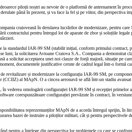
eoarece piloții noștri au nevoie de o platformă de antrenament în proce
erulate până în prezent, și va face la fel și pe viitor, din perspectiva i
de compania craioveană în derularea lucrărilor de modernizare, pentru car
zării contractului pentru întregul lot de aparate de zbor și soluțiile leg
târzieri.
e la standardul IAR-99 SM (stabilit inițial, conform primului contract, 
 luni, la solicitarea Avioane Craiova S.A.. Compania a demonstrat clauza
eană a solicitat acceptarea unei noi clauze de forță majoră, situație pe 
oment, documentele justificative cerute de cadrul legal într-o formă car
rile de revitalizare și modernizare la configurația IAR-99 SM, pe compone
zbor (CCIIZ) al MApN. O a cincea aeronavă se află într-un stadiu avansat 
nță, în vederea omologării configurației IAR-99 SM și recepției primelor 
ftware corespunzătoare configurației prevăzute în contract, în versiune fi
ponibilitatea reprezentanților MApN de a acorda întregul sprijin, în limi
igurarea bazei de instruire a piloților militari, cât și pentru perspective
 pentru a înțelege din perspectiva lor problemele cu care se confruntă ș