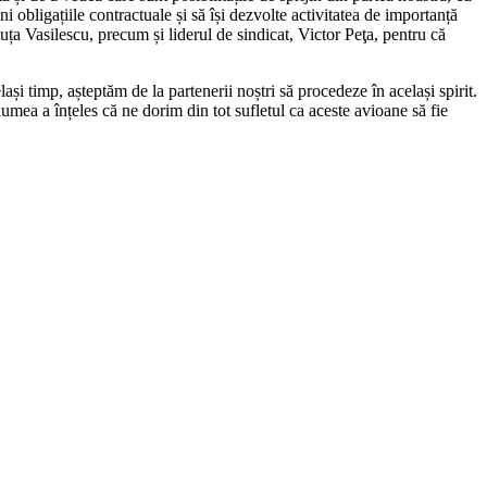
obligațiile contractuale și să își dezvolte activitatea de importanță
uța Vasilescu, precum și liderul de sindicat, Victor Peţa, pentru că
și timp, așteptăm de la partenerii noștri să procedeze în același spirit.
umea a înțeles că ne dorim din tot sufletul ca aceste avioane să fie