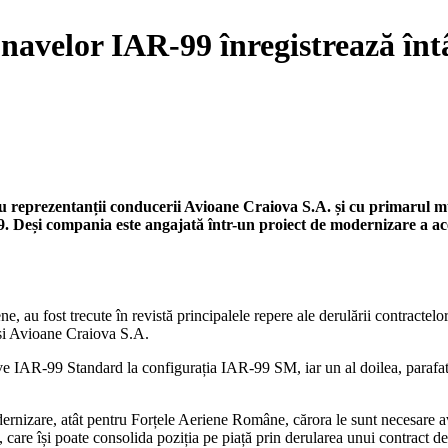
navelor IAR-99 înregistrează întâ
 cu reprezentanții conducerii Avioane Craiova S.A. și cu primarul m
 Deși compania este angajată într-un proiect de modernizare a aces
ene, au fost trecute în revistă principalele repere ale derulării contract
și Avioane Craiova S.A.
 IAR-99 Standard la configurația IAR-99 SM, iar un al doilea, parafat 
nizare, atât pentru Forțele Aeriene Române, cărora le sunt necesare avioa
 care își poate consolida poziția pe piață prin derularea unui contract d