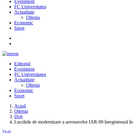
Eveniment
FC Universitatea
Actualitate
Oltenia
Economic
Sport
Editorial
Eveniment
FC Universitatea
Actualitate
Oltenia
Economic
Sport
Acasă
Oltenia
Dolj
Lucrările de modernizare a aeronavelor IAR-99 înregistrează întâ
Dolj