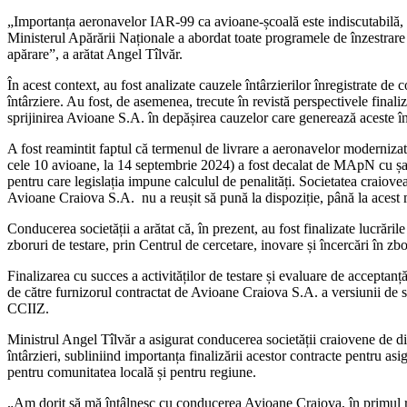
„Importanța aeronavelor IAR-99 ca avioane-școală este indiscutabilă, d
Ministerul Apărării Naționale a abordat toate programele de înzestrare d
apărare”, a arătat Angel Tîlvăr.
În acest context, au fost analizate cauzele întârzierilor înregistrate 
întârziere. Au fost, de asemenea, trecute în revistă perspectivele finali
sprijinirea Avioane S.A. în depășirea cauzelor care generează aceste în
A fost reamintit faptul că termenul de livrare a aeronavelor modernizat
cele 10 avioane, la 14 septembrie 2024) a fost decalat de MApN cu șase
pentru care legislația impune calculul de penalități. Societatea craiov
Avioane Craiova S.A. nu a reușit să pună la dispoziție, până la acest m
Conducerea societății a arătat că, în prezent, au fost finalizate lucră
zboruri de testare, prin Centrul de cercetare, inovare și încercări în 
Finalizarea cu succes a activităților de testare și evaluare de accepta
de către furnizorul contractat de Avioane Craiova S.A. a versiunii de so
CCIIZ.
Ministrul Angel Tîlvăr a asigurat conducerea societății craiovene de dis
întârzieri, subliniind importanța finalizării acestor contracte pentru as
pentru comunitatea locală și pentru regiune.
„Am dorit să mă întâlnesc cu conducerea Avioane Craiova, în primul rând