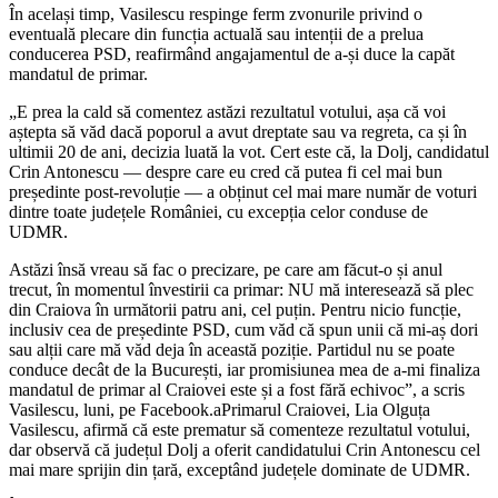
În același timp, Vasilescu respinge ferm zvonurile privind o
eventuală plecare din funcția actuală sau intenții de a prelua
conducerea PSD, reafirmând angajamentul de a-și duce la capăt
mandatul de primar.
„E prea la cald să comentez astăzi rezultatul votului, așa că voi
aștepta să văd dacă poporul a avut dreptate sau va regreta, ca și în
ultimii 20 de ani, decizia luată la vot. Cert este că, la Dolj, candidatul
Crin Antonescu — despre care eu cred că putea fi cel mai bun
președinte post-revoluție — a obținut cel mai mare număr de voturi
dintre toate județele României, cu excepția celor conduse de
UDMR.
Astăzi însă vreau să fac o precizare, pe care am făcut-o și anul
trecut, în momentul învestirii ca primar: NU mă interesează să plec
din Craiova în următorii patru ani, cel puțin. Pentru nicio funcție,
inclusiv cea de președinte PSD, cum văd că spun unii că mi-aș dori
sau alții care mă văd deja în această poziție. Partidul nu se poate
conduce decât de la București, iar promisiunea mea de a-mi finaliza
mandatul de primar al Craiovei este și a fost fără echivoc”, a scris
Vasilescu, luni, pe Facebook.aPrimarul Craiovei, Lia Olguța
Vasilescu, afirmă că este prematur să comenteze rezultatul votului,
dar observă că județul Dolj a oferit candidatului Crin Antonescu cel
mai mare sprijin din țară, exceptând județele dominate de UDMR.