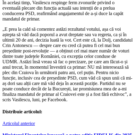
În același timp, Vasilescu respinge ferm zvonurile privind o
eventuală plecare din funcția actuală sau intenții de a prelua
conducerea PSD, reafirmând angajamentul de a-și duce la capăt
mandatul de primar.
„E prea la cald să comentez astăzi rezultatul votului, așa că voi
aștepta să văd dacă poporul a avut dreptate sau va regreta, ca și în
ultimii 20 de ani, decizia luată la vot. Cert este că, la Dolj, candidatul
Crin Antonescu — despre care eu cred că putea fi cel mai bun
președinte post-revoluție — a obținut cel mai mare număr de voturi
dintre toate județele României, cu excepția celor conduse de
UDMR. Astăzi însă vreau să fac o precizare, pe care am făcut-o și
anul trecut, în momentul învestirii ca primar: NU mă interesează să
plec din Craiova în următorii patru ani, cel puțin. Pentru nicio
funcție, inclusiv cea de președinte PSD, cum văd că spun unii că mi-
aș dori sau alții care mă văd deja în această poziție. Partidul nu se
poate conduce decât de la București, iar promisiunea mea de a-mi
finaliza mandatul de primar al Craiovei este și a fost fără echivoc”, a
scris Vasilescu, luni, pe Facebook.
Distribuie articolul:
Articolul anterior