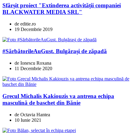
Sfârșit proiect "Extinderea activității companiei
BLACKWATER MEDIA SRL"
de editie.ro
19 Decembrie 2019
#SărbătorileAuGust. Bulgărași de zăpadă
de Ionescu Roxana
11 Decembrie 2020
Grecul Michalis Kakiouzis va antrena echipa
masculină de baschet din Bănie
de Octavia Hantea
10 Iunie 2021