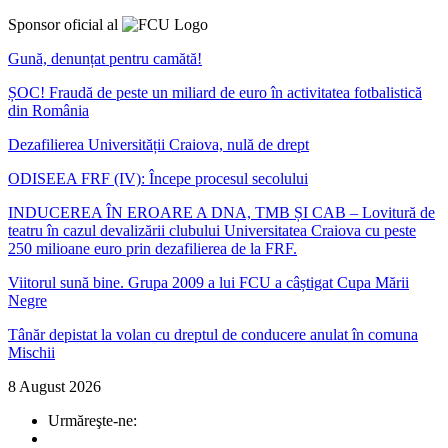
Sponsor oficial al
Gună, denunțat pentru camătă!
ȘOC! Fraudă de peste un miliard de euro în activitatea fotbalistică
din România
Dezafilierea Universității Craiova, nulă de drept
ODISEEA FRF (IV): Începe procesul secolului
INDUCEREA ÎN EROARE A DNA, TMB ȘI CAB – Lovitură de
teatru în cazul devalizării clubului Universitatea Craiova cu peste
250 milioane euro prin dezafilierea de la FRF.
Viitorul sună bine. Grupa 2009 a lui FCU a câștigat Cupa Mării
Negre
Tânăr depistat la volan cu dreptul de conducere anulat în comuna
Mischii
8 August 2026
Urmăreşte-ne: