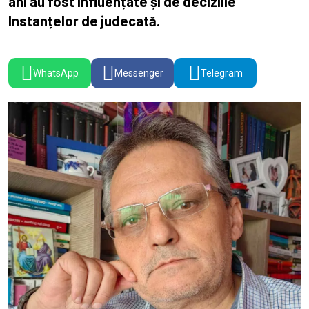
ani au fost influențate și de deciziile
Instanțelor de judecată.
WhatsApp
Messenger
Telegram