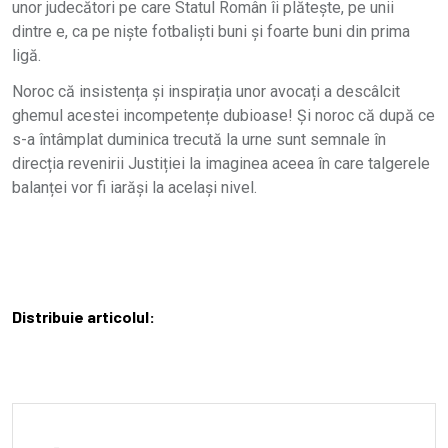
unor judecători pe care Statul Român îi plătește, pe unii
dintre e, ca pe niște fotbaliști buni și foarte buni din prima
ligă.
Noroc că insistența și inspirația unor avocați a descâlcit
ghemul acestei incompetențe dubioase! Și noroc că după ce
s-a întâmplat duminica trecută la urne sunt semnale în
direcția revenirii Justiției la imaginea aceea în care talgerele
balanței vor fi iarăși la același nivel.
Distribuie articolul: