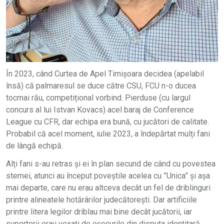
În 2023, când Curtea de Apel Timișoara decidea (apelabil
însă) că palmaresul se duce către CSU, FCU n-o ducea
tocmai rău, competițional vorbind. Pierduse (cu largul
concurs al lui Istvan Kovacs) acel baraj de Conference
League cu CFR, dar echipa era bună, cu jucători de calitate.
Probabil că acel moment, iulie 2023, a îndepărtat mulți fani
de lângă echipă.
Alți fani s-au retras și ei în plan secund de când cu povestea
stemei, atunci au început poveștile acelea cu ”Unica” și așa
mai departe, care nu erau altceva decât un fel de driblinguri
printre alineatele hotărârilor judecătorești. Dar artificiile
printre litera legilor driblau mai bine decât jucătorii, iar
suporterii erau vexați de eșecurile din disputa identitară