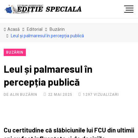
Acasă
Editorial
Buzărin
Leul și palmaresul în percepția publică
BUZĂRIN
Leul și palmaresul în
percepția publică
DE ALIN BUZĂRIN
22 MAI 2025
1297 VIZUALIZARI
Cu certitudine că slăbiciunile lui FCU din ultimii