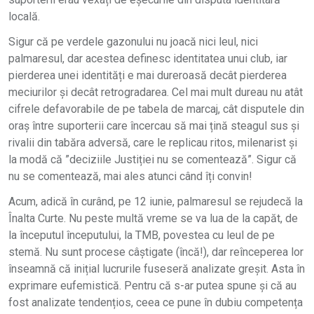
locală.
Sigur că pe verdele gazonului nu joacă nici leul, nici
palmaresul, dar acestea definesc identitatea unui club, iar
pierderea unei identități e mai dureroasă decât pierderea
meciurilor și decât retrogradarea. Cel mai mult dureau nu atât
cifrele defavorabile de pe tabela de marcaj, cât disputele din
oraș între suporterii care încercau să mai țină steagul sus și
rivalii din tabăra adversă, care le replicau ritos, milenarist și
la modă că ”deciziile Justiției nu se comentează”. Sigur că
nu se comentează, mai ales atunci când îți convin!
Acum, adică în curând, pe 12 iunie, palmaresul se rejudecă la
Înalta Curte. Nu peste multă vreme se va lua de la capăt, de
la începutul începutului, la TMB, povestea cu leul de pe
stemă. Nu sunt procese câștigate (încă!), dar reînceperea lor
înseamnă că inițial lucrurile fuseseră analizate greșit. Asta în
exprimare eufemistică. Pentru că s-ar putea spune și că au
fost analizate tendențios, ceea ce pune în dubiu competența