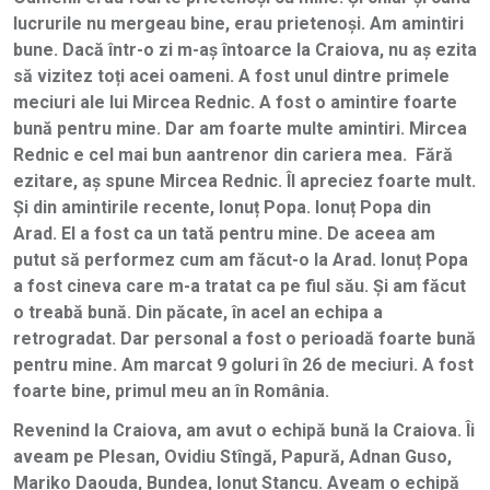
lucrurile nu mergeau bine, erau prietenoși. Am amintiri
bune. Dacă într-o zi m-aș întoarce la Craiova, nu aș ezita
să vizitez toți acei oameni. A fost unul dintre primele
meciuri ale lui Mircea Rednic. A fost o amintire foarte
bună pentru mine. Dar am foarte multe amintiri. Mircea
Rednic e cel mai bun aantrenor din cariera mea. Fără
ezitare, aș spune Mircea Rednic. Îl apreciez foarte mult.
Și din amintirile recente, Ionuț Popa. Ionuț Popa din
Arad. El a fost ca un tată pentru mine. De aceea am
putut să performez cum am făcut-o la Arad. Ionuț Popa
a fost cineva care m-a tratat ca pe fiul său. Și am făcut
o treabă bună. Din păcate, în acel an echipa a
retrogradat. Dar personal a fost o perioadă foarte bună
pentru mine. Am marcat 9 goluri în 26 de meciuri. A fost
foarte bine, primul meu an în România.
Revenind la Craiova, am avut o echipă bună la Craiova. Îi
aveam pe Plesan, Ovidiu Stîngă, Papură, Adnan Guso,
Mariko Daouda, Bundea, Ionuț Stancu. Aveam o echipă