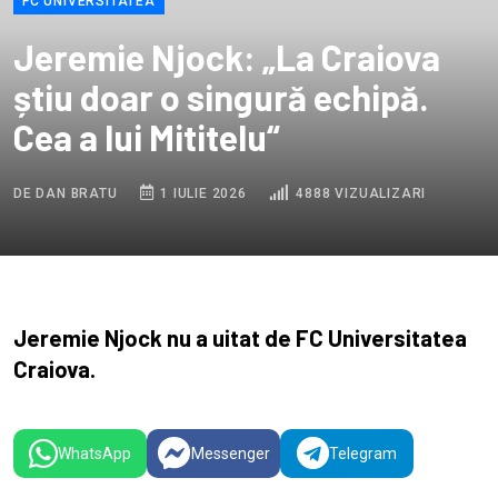
FC UNIVERSITATEA
Jeremie Njock: „La Craiova
știu doar o singură echipă.
Cea a lui Mititelu“
DE DAN BRATU
1 IULIE 2026
4888 VIZUALIZARI
Jeremie Njock nu a uitat de FC Universitatea
Craiova.
WhatsApp
Messenger
Telegram