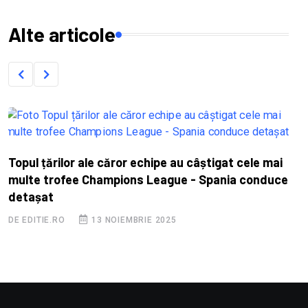
Alte articole
Topul țărilor ale căror echipe au câștigat cele mai
I
multe trofee Champions League - Spania conduce
e
detașat
D
DE EDITIE.RO
13 NOIEMBRIE 2025