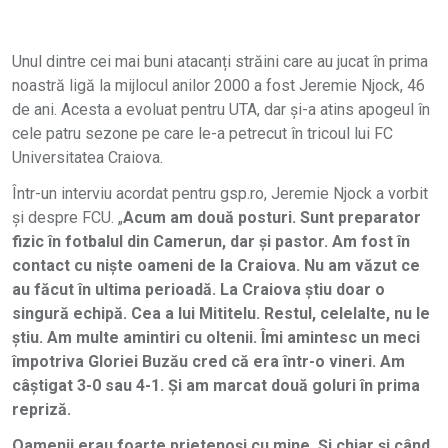
Unul dintre cei mai buni atacanți străini care au jucat în prima
noastră ligă la mijlocul anilor 2000 a fost Jeremie Njock, 46
de ani. Acesta a evoluat pentru UTA, dar și-a atins apogeul în
cele patru sezone pe care le-a petrecut în tricoul lui FC
Universitatea Craiova.
Într-un interviu acordat pentru gsp.ro, Jeremie Njock a vorbit
și despre FCU. „
Acum am două posturi. Sunt preparator
fizic în fotbalul din Camerun, dar și pastor. Am fost în
contact cu niște oameni de la Craiova. Nu am văzut ce
au făcut în ultima perioadă. La Craiova știu doar o
singură echipă. Cea a lui Mititelu. Restul, celelalte, nu le
știu. Am multe amintiri cu oltenii. Îmi amintesc un meci
împotriva Gloriei Buzău cred că era într-o vineri. Am
câștigat 3-0 sau 4-1. Și am marcat două goluri în prima
repriză.
Oamenii erau foarte prietenoși cu mine. Și chiar și când