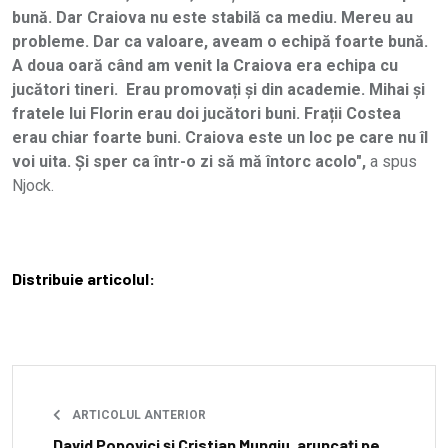
bună. Dar Craiova nu este stabilă ca mediu. Mereu au
probleme. Dar ca valoare, aveam o echipă foarte bună.
A doua oară când am venit la Craiova era echipa cu
jucători tineri. Erau promovați și din academie. Mihai și
fratele lui Florin erau doi jucători buni. Frații Costea
erau chiar foarte buni. Craiova este un loc pe care nu îl
voi uita. Și sper ca într-o zi să mă întorc acolo",
a spus
Njock.
Distribuie articolul:
ARTICOLUL ANTERIOR
David Popovici și Cristian Mungiu, aruncați pe