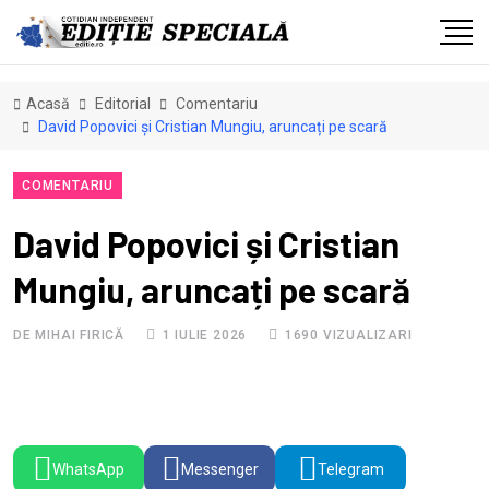
Acasă
Editorial
Comentariu
David Popovici și Cristian Mungiu, aruncați pe scară
COMENTARIU
David Popovici și Cristian
Mungiu, aruncați pe scară
DE MIHAI FIRICĂ
1 IULIE 2026
1690 VIZUALIZARI
WhatsApp
Messenger
Telegram