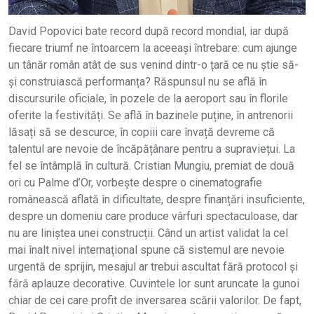
David Popovici bate record după record mondial, iar după
fiecare triumf ne întoarcem la aceeași întrebare: cum ajunge
un tânăr român atât de sus venind dintr-o țară ce nu știe să-
și construiască performanța? Răspunsul nu se află în
discursurile oficiale, în pozele de la aeroport sau în florile
oferite la festivități. Se află în bazinele puține, în antrenorii
lăsați să se descurce, în copiii care învață devreme că
talentul are nevoie de încăpățânare pentru a supraviețui. La
fel se întâmplă în cultură. Cristian Mungiu, premiat de două
ori cu Palme d’Or, vorbește despre o cinematografie
românească aflată în dificultate, despre finanțări insuficiente,
despre un domeniu care produce vârfuri spectaculoase, dar
nu are liniștea unei construcții. Când un artist validat la cel
mai înalt nivel internațional spune că sistemul are nevoie
urgentă de sprijin, mesajul ar trebui ascultat fără protocol și
fără aplauze decorative. Cuvintele lor sunt aruncate la gunoi
chiar de cei care profit de inversarea scării valorilor. De fapt,