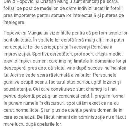
David Popovici și Cristian Mungiu sunt aruncați pe scară,
folisți pe post de madalion de către indivizi urcați în fotolii
prea importante pentru statura lor intelectuală și puterea de
înțelegere.
Popovici și Mungiu au vizibilitate pentru că performanțele lor
sunt uluitoare. În spatele lor există însă mulți alții, mai puțin
norocoși, la fel de serioși, prinși în aceeași Românie a
improvizației. Sportivi, cercetători, profesori, artiști, medici,
elevi olimpici: oameni care împing limitele în domeniile lor și
descoperă, prea des, că statul vine după succes, nu înaintea
lui. Aici se vede scara răsturnată a valorilor. Persoanele
guralive ocupă scena, fac turul studiourilor, agită lozinci și
adună atenție. Cei care construiesc sunt chemați la final,
pentru diplomă, poză și un comunicat cald. Îi prețuim formal,
le punem numele în discursuri, apoi uităm exact ce ne-au
cerut: normalitate. Și un plus de atenție pentru domeniile în
care excelează. De făcut, nimeni din administrație nu a făcut
mare lucru după apelurile lor.