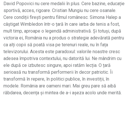
David Popovici nu cere medalii în plus. Cere bazine, educație
sportivă, acces, rigoare. Cristian Mungiu nu cere osanale.
Cere condiții firești pentru filmul românesc. Simona Halep a
câștigat Wimbledon într-o țară în care iarba de tenis a fost,
mult timp, aproape o legendă administrativă. Și totuși, după
victoria ei, România nu a produs o strategie adevărată pentru
ca alți copii să poată visa pe terenuri reale, nu în fața
televizorului. Acesta este paradoxul: valorile noastre cresc
adesea împotriva contextului, nu datorită lui. Ne mândrim cu
ele după ce izbutesc singure, apoi ratăm lecția. O țară
serioasă nu transformă performerii în decor patriotic. Îi
transformă în repere, în politici publice, în investiții, în
modele. România are oameni mari. Mai greu pare să aibă
răbdarea, decența și mintea de a-i așeza acolo unde merită.