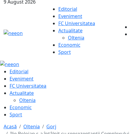
9 August 2026
Editorial
Eveniment
FC Universitatea
Actualitate
Oltenia
Economic
Sport
Editorial
Eveniment
FC Universitatea
Actualitate
Oltenia
Economic
Sport
Acasă
Oltenia
Gorj
Ilie Bolojan s-a întâlnit cu reprezentanții Complexului