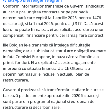
WhatsApp
Messenger
Telegram
Conform informațiilor transmise de Guvern, sindicaliștii
au cerut prelungirea contractelor pe perioadă
determinată care expiră la 1 aprilie 2026, pentru 1476
de salariați, și la 1 mai 2026, pentru alți 317. Dacă acest
lucru nu poate fi realizat, ei au solicitat acordarea unor
compensații financiare pentru cei rămași fără contract.
Ilie Bolojan le-a transmis că înțelege dificultățile
oamenilor, dar a subliniat că statul are obligații asumate
în fața Comisiei Europene, în baza cărora România a
primit fonduri. El a explicat că aceste angajamente,
împreună cu situația financiară a CE Oltenia, au
determinat măsurile incluse în actualul plan de
restructurare.
Guvernul precizează că transformările aflate în curs se
bazează pe documente aprobate din 2020 încoace și
sunt parte din programul național și european de
restructurare și decarbonizare.