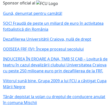
Sponsor oficial al
Gună, denunțat pentru camătă!
ȘOC! Fraudă de peste un miliard de euro în activitatea
fotbalistică din România
Dezafilierea Universității Craiova, nulă de drept
ODISEEA FRF (IV): Începe procesul secolului
INDUCEREA ÎN EROARE A DNA, TMB ȘI CAB – Lovitură de
teatru în cazul devalizării clubului Universitatea Craiova
cu peste 250 milioane euro prin dezafilierea de la FRF.
Viitorul sună bine. Grupa 2009 a lui FCU a câștigat Cupa
Mării Negre
Tânăr depistat la volan cu dreptul de conducere anulat
în comuna Mischii