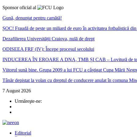
Sponsor oficial al
Gună, denunțat pentru camătă!
ȘOC! Fraudă de peste un miliard de euro în activitatea fotbalistică d
Dezafilierea Universității Craiova, nulă de drept
ODISEEA FRF (IV): Începe procesul secolului
INDUCEREA ÎN EROARE A DNA, TMB ȘI CAB – Lovitură de teatru în ca
Viitorul sună bine. Grupa 2009 a lui FCU a câștigat Cupa Mării Negr
Tânăr depistat la volan cu dreptul de conducere anulat în comuna Mis
7 August 2026
Urmăreşte-ne:
Editorial