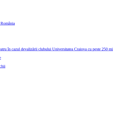
in România
zul devalizării clubului Universitatea Craiova cu peste 250 milioa
e
chii