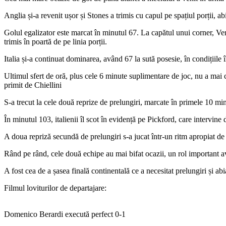
Anglia și-a revenit ușor și Stones a trimis cu capul pe spațiul porții, a
Golul egalizator este marcat în minutul 67. La capătul unui corner, Verr
trimis în poartă de pe linia porții.
Italia și-a continuat dominarea, având 67 la sută posesie, în condiții
Ultimul sfert de oră, plus cele 6 minute suplimentare de joc, nu a mai
primit de Chiellini
S-a trecut la cele două reprize de prelungiri, marcate în primele 10 min
În minutul 103, italienii îl scot în evidență pe Pickford, care intervine
A doua repriză secundă de prelungiri s-a jucat într-un ritm apropiat d
Rând pe rând, cele două echipe au mai bifat ocazii, un rol important avâ
A fost cea de a șasea finală continentală ce a necesitat prelungiri și abi
Filmul loviturilor de departajare:
Domenico Berardi execută perfect 0-1