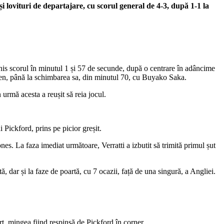
și lovituri de departajare, cu scorul general de 4-3, după 1-1 la
s scorul în minutul 1 și 57 de secunde, după o centrare în adâncime
n teren, până la schimbarea sa, din minutul 70, cu Buyako Saka.
 urmă acesta a reușit să reia jocul.
i Pickford, prins pe picior greșit.
ones. La faza imediat următoare, Verratti a izbutit să trimită primul șut
ută, dar și la faze de poartă, cu 7 ocazii, față de una singură, a Angliei.
rt, mingea fiind respinsă de Pickford în corner.