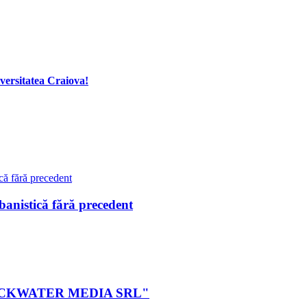
ersitatea Craiova!
istică fără precedent
ei BLACKWATER MEDIA SRL"