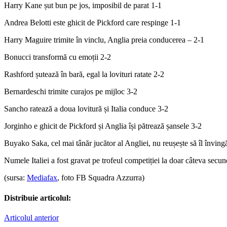
Harry Kane șut bun pe jos, imposibil de parat 1-1
Andrea Belotti este ghicit de Pickford care respinge 1-1
Harry Maguire trimite în vinclu, Anglia preia conducerea – 2-1
Bonucci transformă cu emoții 2-2
Rashford șutează în bară, egal la lovituri ratate 2-2
Bernardeschi trimite curajos pe mijloc 3-2
Sancho ratează a doua lovitură și Italia conduce 3-2
Jorginho e ghicit de Pickford și Anglia își pătrează șansele 3-2
Buyako Saka, cel mai tânăr jucător al Angliei, nu reușește să îl învi
Numele Italiei a fost gravat pe trofeul competiției la doar câteva secun
(sursa:
Mediafax
, foto FB Squadra Azzurra)
Distribuie articolul:
Articolul anterior