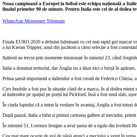
Noua campioană a Europei la fotbal este echipa națională a Italiei,
finalul primelor 90 de minute. Pentru Italia este cel de al doilea t
WhatsApp
Messenger
Telegram
Finala EURO 2020 a debutat fulminant cu cel mai rapid gol marcat vr
a lui Kieran Trippier, unul din jucătorii a cărui selecție a fost contest
Italienii au trecut prin momente tensionate în minutul 23, când Jorginho 
Italia a dominat teritorial, dar Anglia nu a lăsat nici o breșă în apărare
Prima șansă importantă a italienilor a fost creată de Federico Chiesa, al 
Ciro Imobile a fost pus în situație clară de a marca, în al doilea minut 
al italienilor pe spațiul pe porții lui Pickford, însă a fost unul slab, uș
În ciuda faptului că a intrat la vestiare în avantaj, Anglia a fost totuși 
După pauză, Italia a bifat și primul cartonaș galben al meciului, primit 
În minutul 51, Lorenzo Insigne a avut șansa de a egala din lovitură libe
Cea mai mare ocazie de gol de până atunci a meciului a venit în urma un