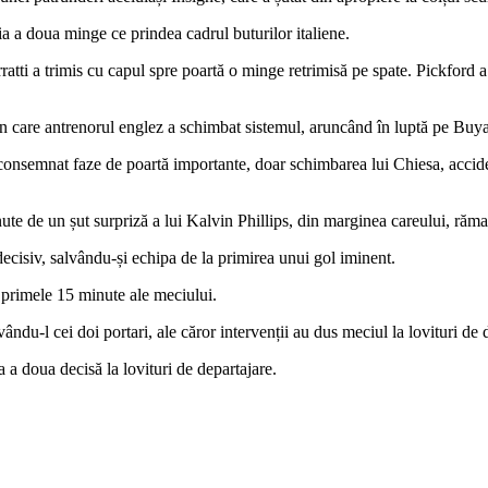
bia a doua minge ce prindea cadrul buturilor italiene.
atti a trimis cu capul spre poartă o minge retrimisă pe spate. Pickford a
le în care antrenorul englez a schimbat sistemul, aruncând în luptă pe B
 consemnat faze de poartă importante, doar schimbarea lui Chiesa, accid
ute de un șut surpriză a lui Kalvin Phillips, din marginea careului, rămas
 decisiv, salvându-și echipa de la primirea unui gol iminent.
e primele 15 minute ale meciului.
ndu-l cei doi portari, ale căror intervenții au dus meciul la lovituri de 
a a doua decisă la lovituri de departajare.