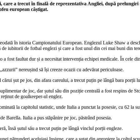
 care a trecut în finală de reprezentativa Angliei, după prelungiri 
rofeu european câștigat.
eodată în istoria Campionatului European. Englezul Luke Shaw a deschi
ată de iubitorii de fotbal englezi și care a fost unul din cei mai buni di
a fost faultat dur și a necesitat intervenția echipei medicale. În cele din
, „azzurii” nereușind să își creeze ocazii cu adevărat periculoase.
cărui șut pe jos, din afara careului, a trecut puțin pe lângă bara porții lu
suplimentar de joc, dar șutul său din poziție centrală a fost respins de St
or reținut de goalkeeper-ul englez.
dominată la capitolul statistic, unde Italia a punctat la posesie, cu 62 la s
de Barella. Italia a pus stăpânire pe joc, păstrând posesia.
ră, însă șutul său a trecut puțin pe lângă vinclul porții engleze.
ei pătrunderi aceluiași Insigne, care a șutat din apropiere la colțul scu