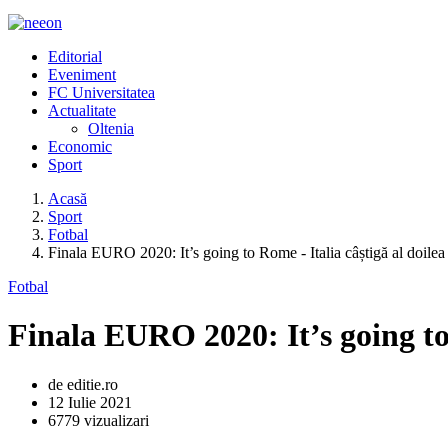
Editorial
Eveniment
FC Universitatea
Actualitate
Oltenia
Economic
Sport
Acasă
Sport
Fotbal
Finala EURO 2020: It’s going to Rome - Italia câștigă al doilea
Fotbal
Finala EURO 2020: It’s going to 
de editie.ro
12 Iulie 2021
6779 vizualizari