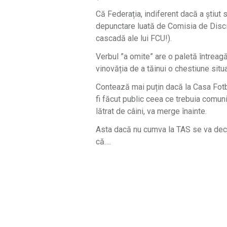
Că Federația, indiferent dacă a știut 
depunctare luată de Comisia de Discipl
cascadă ale lui FCU!).
Verbul ”a omite” are o paletă întreagă 
vinovăția de a tăinui o chestiune situat
Contează mai puțin dacă la Casa Fotba
fi făcut public ceea ce trebuia comunic
lătrat de câini, va merge înainte.
Asta dacă nu cumva la TAS se va decid
că….