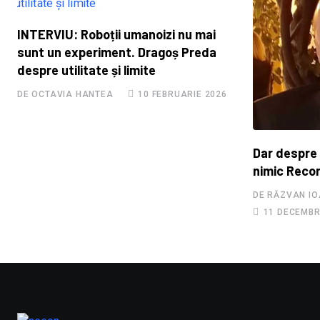
INTERVIU: Roboții umanoizi nu mai
sunt un experiment. Dragoș Preda
despre utilitate și limite
DE OCTAVIA HANTEA
10 FEBRUARIE 2026
Dar despre
nimic Reco
DE RĂZVAN IO
11 DECEMBR