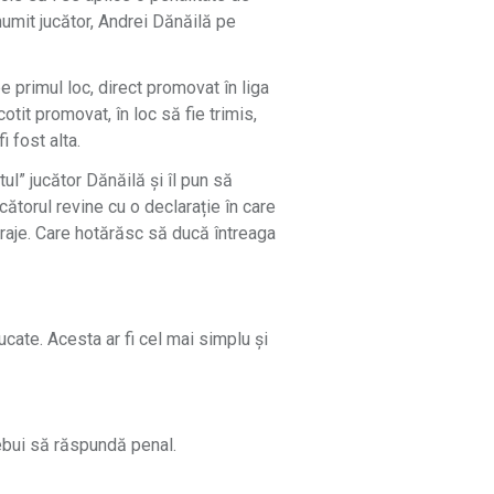
numit jucător, Andrei Dănăilă pe
 primul loc, direct promovat în liga
tit promovat, în loc să fie trimis,
i fost alta.
ul” jucător Dănăilă și îl pun să
cătorul revine cu o declarație în care
baraje. Care hotărăsc să ducă întreaga
cate. Acesta ar fi cel mai simplu și
rebui să răspundă penal.