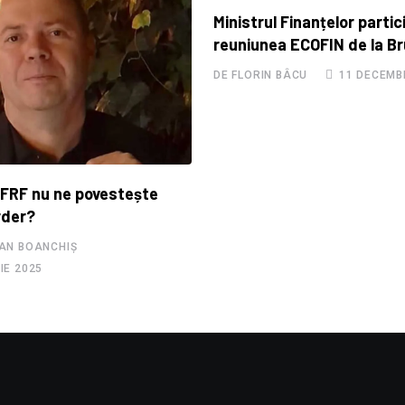
Ministrul Finanțelor partic
reuniunea ECOFIN de la Br
DE FLORIN BÂCU
11 DECEMBR
 FRF nu ne povestește
rder?
AN BOANCHIȘ
IE 2025