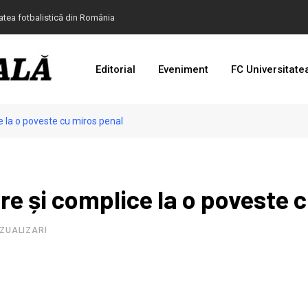
tatea fotbalistică din România
Editorial
Eveniment
FC Universitate
 de teatru în cazul devalizării clubului Universitatea
ea de la FRF.
ce la o poveste cu miros penal
at Cupa Mării Negre
anulat în comuna Mischii
are și complice la o poveste 
IZUALIZARI