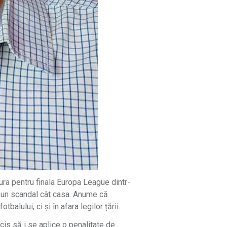
tura pentru finala Europa League dintr-
e un scandal cât casa. Anume că
balului, ci și în afara legilor țării.
cis să i se aplice o penalitate de