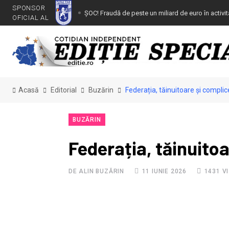
SPONSOR
ȘOC! Fraudă de peste un miliard de euro în activi
OFICIAL AL
Dezafilierea Universității Craiova, nulă de drept
ODISEEA FRF (IV): Începe procesul secolului
INDUCEREA ÎN EROARE A DNA, TMB ȘI CAB – Lovitură
Craiova cu peste 250 milioane euro prin dezafilier
Acasă
Editorial
Buzărin
Federația, tăinuitoare și compli
Viitorul sună bine. Grupa 2009 a lui FCU a câștig
Tânăr depistat la volan cu dreptul de conducere 
BUZĂRIN
Gună, denunțat pentru camătă!
Federația, tăinuito
DE ALIN BUZĂRIN
11 IUNIE 2026
1431 V