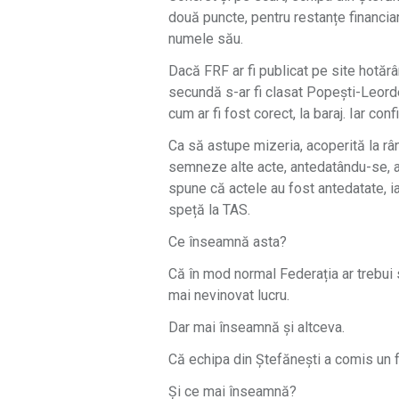
două puncte, pentru restanțe financiar
numele său.
Dacă FRF ar fi publicat pe site hotăr
secundă s-ar fi clasat Popești-Leorden
cum ar fi fost corect, la baraj. Iar con
Ca să astupe mizeria, acoperită la rân
semneze alte acte, antedatându-se, ast
spune că actele au fost antedatate, ia
speță la TAS.
Ce înseamnă asta?
Că în mod normal Federația ar trebui 
mai nevinovat lucru.
Dar mai înseamnă și altceva.
Că echipa din Ștefănești a comis un f
Și ce mai înseamnă?