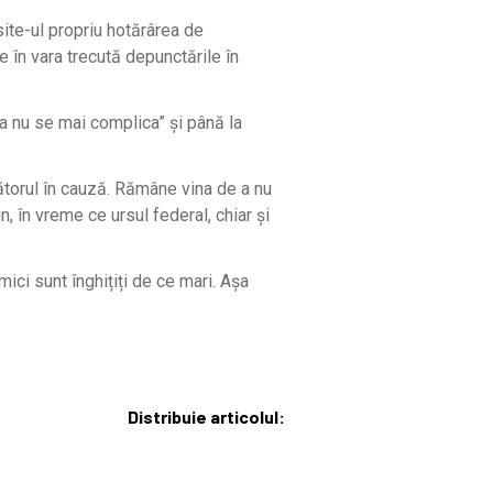
site-ul propriu hotărârea de
e în vara trecută depunctările în
e a nu se mai complica” și până la
ătorul în cauză. Rămâne vina de a nu
n, în vreme ce ursul federal, chiar și
ci sunt înghițiți de ce mari. Așa
Distribuie articolul: