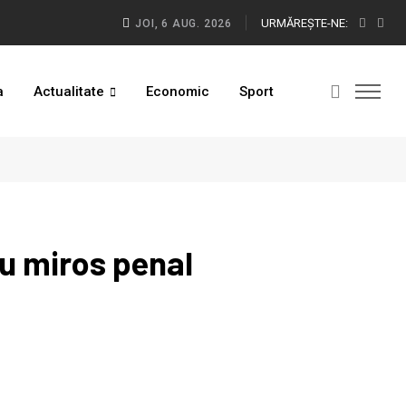
URMĂREŞTE-NE:
JOI, 6 AUG. 2026
a
Actualitate
Economic
Sport
cu miros penal