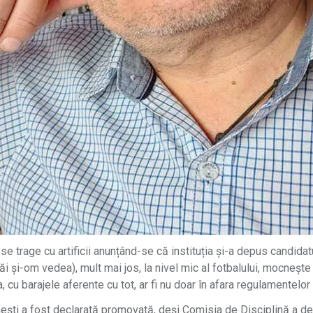
l se trage cu artificii anunțând-se că instituția și-a depus candida
i și-om vedea), mult mai jos, la nivel mic al fotbalului, mocneșt
 cu barajele aferente cu tot, ar fi nu doar în afara regulamentelor fot
nești a fost declarată promovată, deși Comisia de Disciplină a de