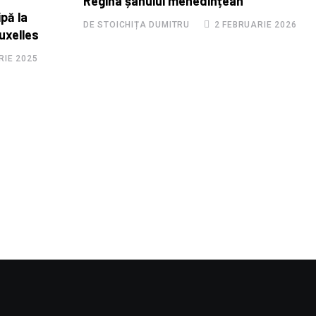
Regina șahului mehedințean
ipă la
DE STOICHIȚA DUMITRU
2 FEBRUARIE 2026
uxelles
IE 2025