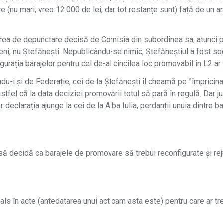
e (nu mari, vreo 12.000 de lei, dar tot restanțe sunt) față de un a
ârea de depunctare decisă de Comisia din subordinea sa, atunci pe
i, nu Ștefănești. Nepublicându-se nimic, Ștefăneștiul a fost soco
figurația barajelor pentru cel de-al cincilea loc promovabil în L2 ar f
du-i și de Federație, cei de la Ștefănești îl cheamă pe ”împricinat
fel că la data deciziei promovării totul să pară în regulă. Dar ju
r declarația ajunge la cei de la Alba Iulia, perdanții unuia dintre 
să decidă ca barajele de promovare să trebui reconfigurate și reju
als în acte (antedatarea unui act cam asta este) pentru care ar t