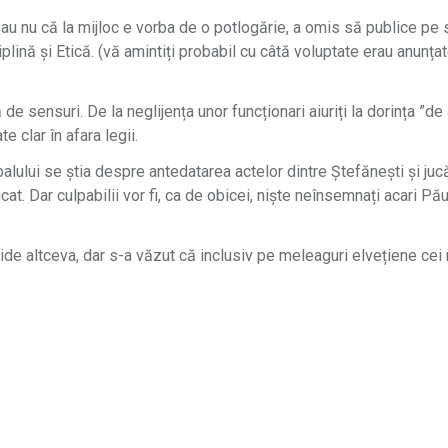
sau nu că la mijloc e vorba de o potlogărie, a omis să publice pe 
ină și Etică. (vă amintiți probabil cu câtă voluptate erau anunțat
de sensuri. De la neglijența unor funcționari aiuriți la dorința ”d
e clar în afara legii.
lului se știa despre antedatarea actelor dintre Ștefănești și juc
at. Dar culpabilii vor fi, ca de obicei, niște neînsemnați acari Pău
e altceva, dar s-a văzut că inclusiv pe meleaguri elvețiene cei mi