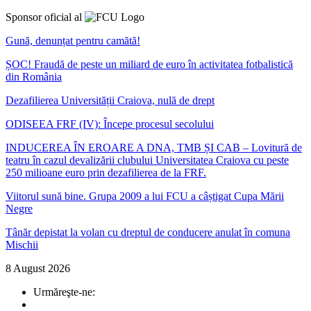
Sponsor oficial al
Gună, denunțat pentru camătă!
ȘOC! Fraudă de peste un miliard de euro în activitatea fotbalistică
din România
Dezafilierea Universității Craiova, nulă de drept
ODISEEA FRF (IV): Începe procesul secolului
INDUCEREA ÎN EROARE A DNA, TMB ȘI CAB – Lovitură de
teatru în cazul devalizării clubului Universitatea Craiova cu peste
250 milioane euro prin dezafilierea de la FRF.
Viitorul sună bine. Grupa 2009 a lui FCU a câștigat Cupa Mării
Negre
Tânăr depistat la volan cu dreptul de conducere anulat în comuna
Mischii
8 August 2026
Urmăreşte-ne: