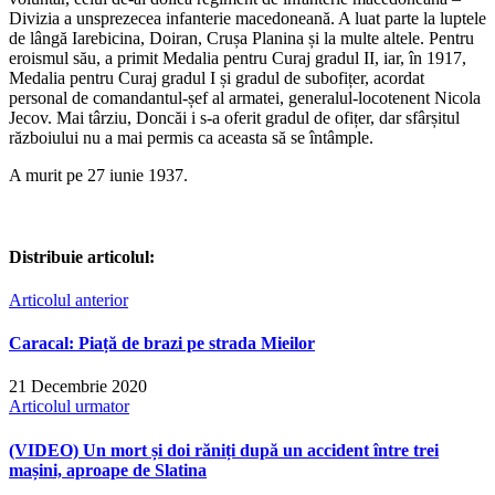
Divizia a unsprezecea infanterie macedoneană. A luat parte la luptele
de lângă Iarebicina, Doiran, Crușa Planina și la multe altele. Pentru
eroismul său, a primit Medalia pentru Curaj gradul II, iar, în 1917,
Medalia pentru Curaj gradul I și gradul de subofițer, acordat
personal de comandantul-șef al armatei, generalul-locotenent Nicola
Jecov. Mai târziu, Doncăi i s-a oferit gradul de ofițer, dar sfârșitul
războiului nu a mai permis ca aceasta să se întâmple.
A murit pe 27 iunie 1937.
Distribuie articolul:
Articolul anterior
Caracal: Piață de brazi pe strada Mieilor
21 Decembrie 2020
Articolul urmator
(VIDEO) Un mort și doi răniți după un accident între trei
mașini, aproape de Slatina