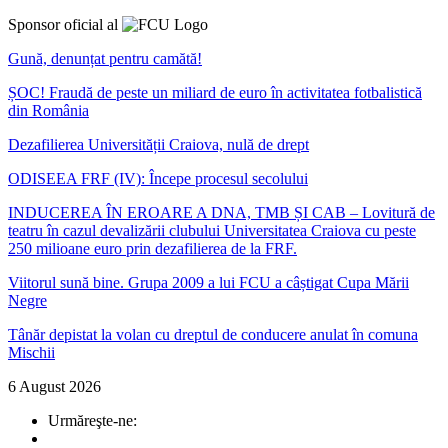
Sponsor oficial al
Gună, denunțat pentru camătă!
ȘOC! Fraudă de peste un miliard de euro în activitatea fotbalistică
din România
Dezafilierea Universității Craiova, nulă de drept
ODISEEA FRF (IV): Începe procesul secolului
INDUCEREA ÎN EROARE A DNA, TMB ȘI CAB – Lovitură de
teatru în cazul devalizării clubului Universitatea Craiova cu peste
250 milioane euro prin dezafilierea de la FRF.
Viitorul sună bine. Grupa 2009 a lui FCU a câștigat Cupa Mării
Negre
Tânăr depistat la volan cu dreptul de conducere anulat în comuna
Mischii
6 August 2026
Urmăreşte-ne: