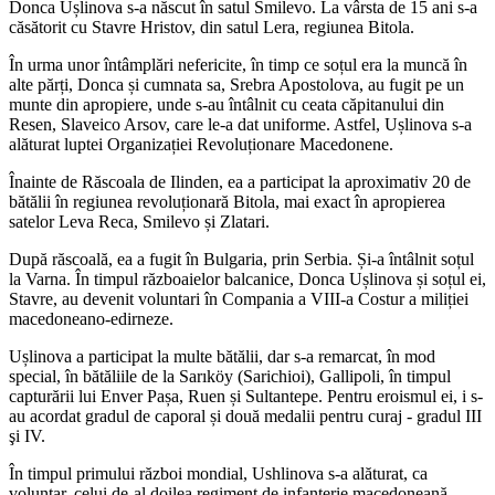
Donca Ușlinova s-a născut în satul Smilevo. La vârsta de 15 ani s-a
căsătorit cu Stavre Hristov, din satul Lera, regiunea Bitola.
În urma unor întâmplări nefericite, în timp ce soțul era la muncă în
alte părți, Donca și cumnata sa, Srebra Apostolova, au fugit pe un
munte din apropiere, unde s-au întâlnit cu ceata căpitanului din
Resen, Slaveico Arsov, care le-a dat uniforme. Astfel, Ușlinova s-a
alăturat luptei Organizației Revoluționare Macedonene.
Înainte de Răscoala de Ilinden, ea a participat la aproximativ 20 de
bătălii în regiunea revoluționară Bitola, mai exact în apropierea
satelor Leva Reca, Smilevo și Zlatari.
După răscoală, ea a fugit în Bulgaria, prin Serbia. Și-a întâlnit soțul
la Varna. În timpul războaielor balcanice, Donca Ușlinova și soțul ei,
Stavre, au devenit voluntari în Compania a VIII-a Costur a miliției
macedoneano-edirneze.
Ușlinova a participat la multe bătălii, dar s-a remarcat, în mod
special, în bătăliile de la Sarıköy (Sarichioi), Gallipoli, în timpul
capturării lui Enver Pașa, Ruen și Sultantepe. Pentru eroismul ei, i s-
au acordat gradul de caporal și două medalii pentru curaj - gradul III
şi IV.
În timpul primului război mondial, Ushlinova s-a alăturat, ca
voluntar, celui de-al doilea regiment de infanterie macedoneană –