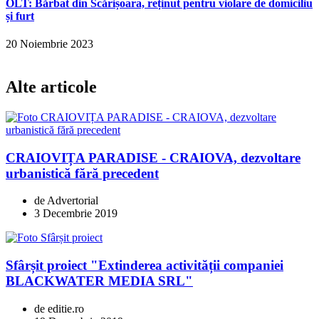
OLT: Bărbat din Scărișoara, reținut pentru violare de domiciliu
și furt
20 Noiembrie 2023
Alte articole
CRAIOVIȚA PARADISE - CRAIOVA, dezvoltare
urbanistică fără precedent
de Advertorial
3 Decembrie 2019
Sfârșit proiect "Extinderea activității companiei
BLACKWATER MEDIA SRL"
de editie.ro