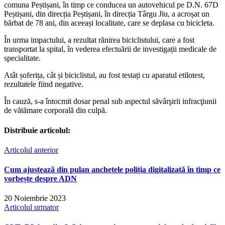
comuna Peștișani, în timp ce conducea un autovehicul pe D.N. 67D
Peștișani, din direcția Peștișani, în direcția Târgu Jiu, a acroșat un
bărbat de 78 ani, din aceeași localitate, care se deplasa cu bicicleta.
În urma impactului, a rezultat rănirea biciclistului, care a fost
transportat la spital, în vederea efectuării de investigații medicale de
specialitate.
Atât șoferița, cât și biciclistul, au fost testați cu aparatul etilotest,
rezultatele fiind negative.
În cauză, s-a întocmit dosar penal sub aspectul săvârşirii infracţiunii
de vătămare corporală din culpă.
Distribuie articolul:
Articolul anterior
Cum ajustează din pulan anchetele poliția digitalizată în timp ce
vorbește despre ADN
20 Noiembrie 2023
Articolul urmator