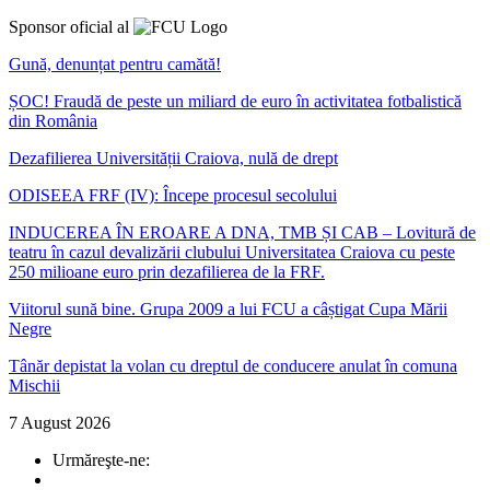
Sponsor oficial al
Gună, denunțat pentru camătă!
ȘOC! Fraudă de peste un miliard de euro în activitatea fotbalistică
din România
Dezafilierea Universității Craiova, nulă de drept
ODISEEA FRF (IV): Începe procesul secolului
INDUCEREA ÎN EROARE A DNA, TMB ȘI CAB – Lovitură de
teatru în cazul devalizării clubului Universitatea Craiova cu peste
250 milioane euro prin dezafilierea de la FRF.
Viitorul sună bine. Grupa 2009 a lui FCU a câștigat Cupa Mării
Negre
Tânăr depistat la volan cu dreptul de conducere anulat în comuna
Mischii
7 August 2026
Urmăreşte-ne: