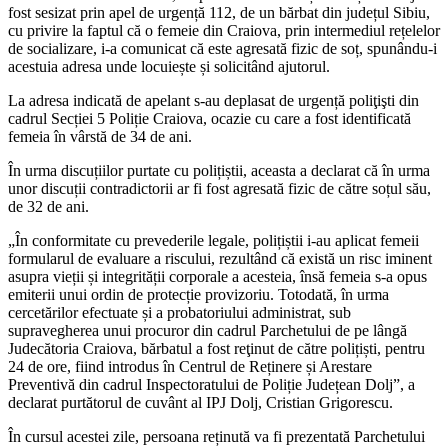
fost sesizat prin apel de urgență 112, de un bărbat din județul Sibiu,
cu privire la faptul că o femeie din Craiova, prin intermediul rețelelor
de socializare, i-a comunicat că este agresată fizic de soț, spunându-i
acestuia adresa unde locuiește și solicitând ajutorul.
La adresa indicată de apelant s-au deplasat de urgență poliţişti din
cadrul Secției 5 Poliție Craiova, ocazie cu care a fost identificată
femeia în vârstă de 34 de ani.
În urma discuțiilor purtate cu polițiștii, aceasta a declarat că în urma
unor discuții contradictorii ar fi fost agresată fizic de către soțul său,
de 32 de ani.
„În conformitate cu prevederile legale, polițiștii i-au aplicat femeii
formularul de evaluare a riscului, rezultând că există un risc iminent
asupra vieții și integrității corporale a acesteia, însă femeia s-a opus
emiterii unui ordin de protecție provizoriu. Totodată, în urma
cercetărilor efectuate și a probatoriului administrat, sub
supravegherea unui procuror din cadrul Parchetului de pe lângă
Judecătoria Craiova, bărbatul a fost reţinut de către polițiști, pentru
24 de ore, fiind introdus în Centrul de Reținere și Arestare
Preventivă din cadrul Inspectoratului de Poliție Județean Dolj”, a
declarat purtătorul de cuvânt al IPJ Dolj, Cristian Grigorescu.
În cursul acestei zile, persoana reținută va fi prezentată Parchetului