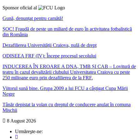
Sponsor oficial al
Gună, denunțat pentru camătă!
ȘOC! Fraudă de peste un miliard de euro în activitatea fotbalistică
din România
Dezafilierea Universității Craiova, nulă de drept
ODISEEA FRF (IV): Începe procesul secolului
INDUCEREA ÎN EROARE A DNA, TMB ȘI CAB – Lovitură de
teatru în cazul devalizării clubului Universitatea Craiova cu peste
250 milioane euro prin dezafilierea de la FRF.
Viitorul sună bine. Grupa 2009 a lui FCU a câștigat Cupa Mării
Negre
Tânăr depistat la volan cu dreptul de conducere anulat în comuna
Mischii
8 August 2026
Urmăreşte-ne: