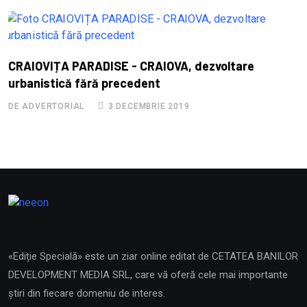
S
CRAIOVIȚA PARADISE - CRAIOVA, dezvoltare
B
urbanistică fără precedent
D
DE ADVERTORIAL
3 DECEMBRIE 2019
«Ediție Specială» este un ziar online editat de CETATEA BANILOR
DEVELOPMENT MEDIA SRL, care vă oferă cele mai importante
știri din fiecare domeniu de interes.