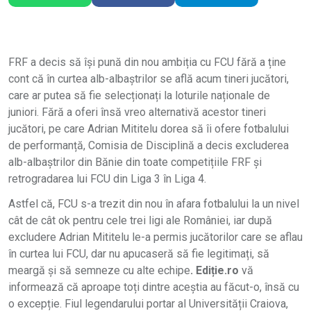
FRF a decis să își pună din nou ambiția cu FCU fără a ține
cont că în curtea alb-albaștrilor se află acum tineri jucători,
care ar putea să fie selecționați la loturile naționale de
juniori. Fără a oferi însă vreo alternativă acestor tineri
jucători, pe care Adrian Mititelu dorea să îi ofere fotbalului
de performanță, Comisia de Disciplină a decis excluderea
alb-albaștrilor din Bănie din toate competițiile FRF și
retrogradarea lui FCU din Liga 3 în Liga 4.
Astfel că, FCU s-a trezit din nou în afara fotbalului la un nivel
cât de cât ok pentru cele trei ligi ale României, iar după
excludere Adrian Mititelu le-a permis jucătorilor care se aflau
în curtea lui FCU, dar nu apucaseră să fie legitimați, să
meargă și să semneze cu alte echipe
. Ediție.ro
vă
informează că aproape toți dintre aceștia au făcut-o, însă cu
o excepție. Fiul legendarului portar al Universității Craiova,