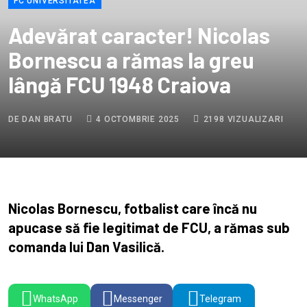
FC UNIVERSITATEA
Adevărat caracter! Nicolas
Bornescu a rămas la greu
lângă FCU 1948 Craiova
DE DAN BRATU
4 OCTOMBRIE 2025
2198 VIZUALIZARI
Nicolas Bornescu, fotbalist care încă nu
apucase să fie legitimat de FCU, a rămas sub
comanda lui Dan Vasilică.
WhatsApp
Messenger
Telegram