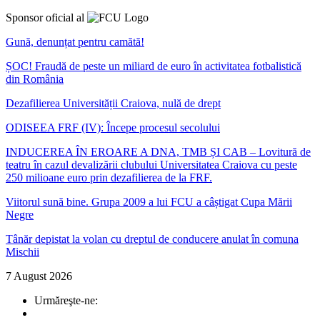
Sponsor oficial al
Gună, denunțat pentru camătă!
ȘOC! Fraudă de peste un miliard de euro în activitatea fotbalistică
din România
Dezafilierea Universității Craiova, nulă de drept
ODISEEA FRF (IV): Începe procesul secolului
INDUCEREA ÎN EROARE A DNA, TMB ȘI CAB – Lovitură de
teatru în cazul devalizării clubului Universitatea Craiova cu peste
250 milioane euro prin dezafilierea de la FRF.
Viitorul sună bine. Grupa 2009 a lui FCU a câștigat Cupa Mării
Negre
Tânăr depistat la volan cu dreptul de conducere anulat în comuna
Mischii
7 August 2026
Urmăreşte-ne: