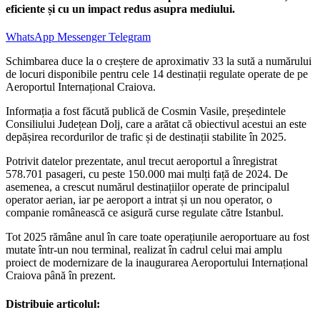
eficiente și cu un impact redus asupra mediului.
WhatsApp
Messenger
Telegram
Schimbarea duce la o creștere de aproximativ 33 la sută a numărului
de locuri disponibile pentru cele 14 destinații regulate operate de pe
Aeroportul Internațional Craiova.
Informația a fost făcută publică de Cosmin Vasile, președintele
Consiliului Județean Dolj, care a arătat că obiectivul acestui an este
depășirea recordurilor de trafic și de destinații stabilite în 2025.
Potrivit datelor prezentate, anul trecut aeroportul a înregistrat
578.701 pasageri, cu peste 150.000 mai mulți față de 2024. De
asemenea, a crescut numărul destinațiilor operate de principalul
operator aerian, iar pe aeroport a intrat și un nou operator, o
companie românească ce asigură curse regulate către Istanbul.
Tot 2025 rămâne anul în care toate operațiunile aeroportuare au fost
mutate într-un nou terminal, realizat în cadrul celui mai amplu
proiect de modernizare de la inaugurarea Aeroportului Internațional
Craiova până în prezent.
Distribuie articolul: