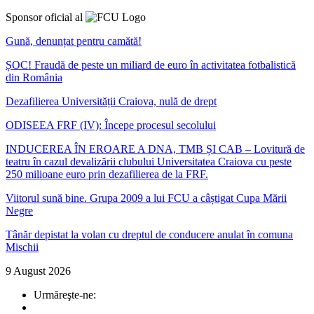
Sponsor oficial al
Gună, denunțat pentru camătă!
ȘOC! Fraudă de peste un miliard de euro în activitatea fotbalistică
din România
Dezafilierea Universității Craiova, nulă de drept
ODISEEA FRF (IV): Începe procesul secolului
INDUCEREA ÎN EROARE A DNA, TMB ȘI CAB – Lovitură de
teatru în cazul devalizării clubului Universitatea Craiova cu peste
250 milioane euro prin dezafilierea de la FRF.
Viitorul sună bine. Grupa 2009 a lui FCU a câștigat Cupa Mării
Negre
Tânăr depistat la volan cu dreptul de conducere anulat în comuna
Mischii
9 August 2026
Urmăreşte-ne: