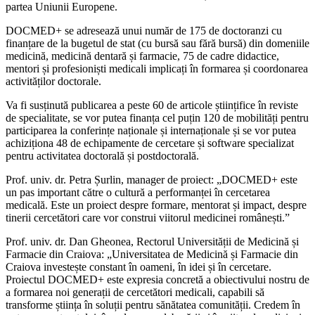
partea Uniunii Europene.
DOCMED+ se adresează unui număr de 175 de doctoranzi cu
finanțare de la bugetul de stat (cu bursă sau fără bursă) din domeniile
medicină, medicină dentară și farmacie, 75 de cadre didactice,
mentori și profesioniști medicali implicați în formarea și coordonarea
activităților doctorale.
Va fi susținută publicarea a peste 60 de articole științifice în reviste
de specialitate, se vor putea finanța cel puțin 120 de mobilități pentru
participarea la conferințe naționale și internaționale și se vor putea
achiziționa 48 de echipamente de cercetare și software specializat
pentru activitatea doctorală și postdoctorală.
Prof. univ. dr. Petra Șurlin, manager de proiect: „DOCMED+ este
un pas important către o cultură a performanței în cercetarea
medicală. Este un proiect despre formare, mentorat și impact, despre
tinerii cercetători care vor construi viitorul medicinei românești.”
Prof. univ. dr. Dan Gheonea, Rectorul Universității de Medicină și
Farmacie din Craiova: „Universitatea de Medicină și Farmacie din
Craiova investește constant în oameni, în idei și în cercetare.
Proiectul DOCMED+ este expresia concretă a obiectivului nostru de
a formarea noi generații de cercetători medicali, capabili să
transforme știința în soluții pentru sănătatea comunității. Credem în