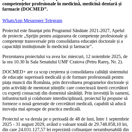
competențelor profesionale în medicină, medicină dentară și
farmacie (DOCMED”.
WhatsApp
Messenger
Telegram
Proiectul este finanțat prin Programul Sănătate 2021-2027, Apelul
de proiecte „Sprijin pentru asigurarea de competențe profesionale și
competențe transversale prin consolidarea educației doctorale și a
capacității instituționale în medicină și farmacie”.
Prezentarea proiectului va avea loc miercuri, 12 noiembrie 2025, de
la ora 10.30 în Sala Senatului UMF Craiova (Petru Rareș, Nr. 2).
DOCMED+ are ca scop creșterea și consolidarea calității sistemului
de educație superioară medicală și de formare profesională pentru
piața muncii din România, prin dezvoltarea programelor doctorale și
prin activități de mentorat științific care conectează tinerii cercetători
cu experți consacrați din domeniul sănătății. Prin investiții în oameni,
infrastructură și colaborare interdisciplinară, proiectul își propune să
formeze o nouă generație de cercetători medicali, capabili să aducă
inovația mai aproape de practica medicală.
Proiectul se va derula pe o perioadă de 48 de luni, între 1 septembrie
2025 - 31 august 2029, având o valoare totală de 29.748.858,10 lei,
din care 24.031.127,57 lei reprezintă cofinanțare nerambursabilă din