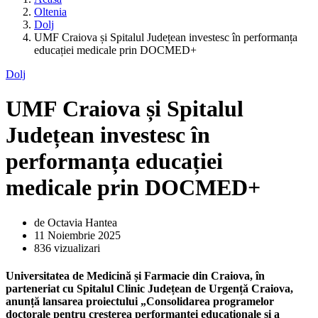
Oltenia
Dolj
UMF Craiova și Spitalul Județean investesc în performanța
educației medicale prin DOCMED+
Dolj
UMF Craiova și Spitalul
Județean investesc în
performanța educației
medicale prin DOCMED+
de Octavia Hantea
11 Noiembrie 2025
836 vizualizari
Universitatea de Medicină și Farmacie din Craiova, în
parteneriat cu Spitalul Clinic Județean de Urgență Craiova,
anunță lansarea proiectului „Consolidarea programelor
doctorale pentru creșterea performanței educaționale și a