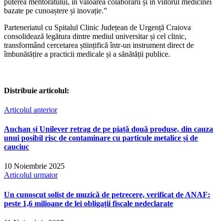
puterea mentoratului, în valoarea colaborării și în viitorul medicinei
bazate pe cunoaștere și inovație.”
Parteneriatul cu Spitalul Clinic Județean de Urgență Craiova
consolidează legătura dintre mediul universitar și cel clinic,
transformând cercetarea științifică într-un instrument direct de
îmbunătățire a practicii medicale și a sănătății publice.
Distribuie articolul:
Articolul anterior
Auchan și Unilever retrag de pe piață două produse, din cauza
unui posibil risc de contaminare cu particule metalice și de
cauciuc
10 Noiembrie 2025
Articolul urmator
Un cunoscut solist de muzică de petrecere, verificat de ANAF:
peste 1,6 milioane de lei obligații fiscale nedeclarate