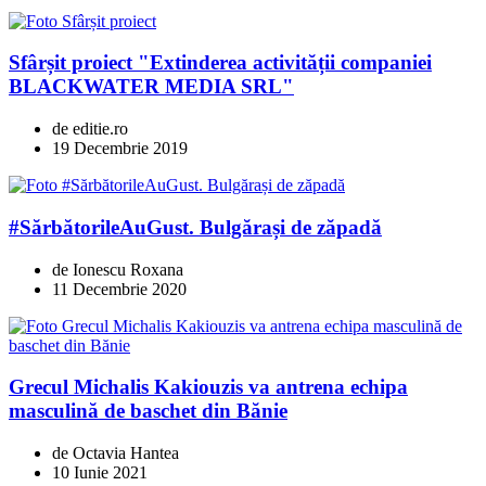
Sfârșit proiect "Extinderea activității companiei
BLACKWATER MEDIA SRL"
de editie.ro
19 Decembrie 2019
#SărbătorileAuGust. Bulgărași de zăpadă
de Ionescu Roxana
11 Decembrie 2020
Grecul Michalis Kakiouzis va antrena echipa
masculină de baschet din Bănie
de Octavia Hantea
10 Iunie 2021