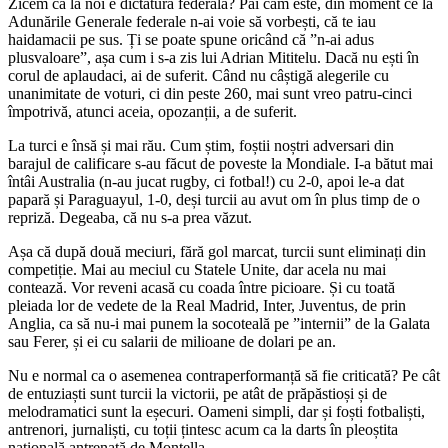
Zicem că la noi e dictatură federală? Păi cam este, din moment ce la
Adunările Generale federale n-ai voie să vorbești, că te iau
haidamacii pe sus. Ți se poate spune oricând că ”n-ai adus
plusvaloare”, așa cum i s-a zis lui Adrian Mititelu. Dacă nu ești în
corul de aplaudaci, ai de suferit. Când nu câștigă alegerile cu
unanimitate de voturi, ci din peste 260, mai sunt vreo patru-cinci
împotrivă, atunci aceia, opozanții, a de suferit.
La turci e însă și mai rău. Cum știm, foștii noștri adversari din
barajul de calificare s-au făcut de poveste la Mondiale. I-a bătut mai
întâi Australia (n-au jucat rugby, ci fotbal!) cu 2-0, apoi le-a dat
papară și Paraguayul, 1-0, deși turcii au avut om în plus timp de o
repriză. Degeaba, că nu s-a prea văzut.
Așa că după două meciuri, fără gol marcat, turcii sunt eliminați din
competiție. Mai au meciul cu Statele Unite, dar acela nu mai
contează. Vor reveni acasă cu coada între picioare. Și cu toată
pleiada lor de vedete de la Real Madrid, Inter, Juventus, de prin
Anglia, ca să nu-i mai punem la socoteală pe ”internii” de la Galata
sau Ferer, și ei cu salarii de milioane de dolari pe an.
Nu e normal ca o asemenea contraperformanță să fie criticată? Pe cât
de entuziaști sunt turcii la victorii, pe atât de prăpăstioși și de
melodramatici sunt la eșecuri. Oameni simpli, dar și foști fotbaliști,
antrenori, jurnaliști, cu toții țintesc acum ca la darts în pleoștita
națională antrenată de Montella.