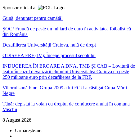
Sponsor oficial al
Gună, denunțat pentru camătă!
ȘOC! Fraudă de peste un miliard de euro în activitatea fotbalistică
din România
Dezafilierea Universității Craiova, nulă de drept
ODISEEA FRF (IV): Începe procesul secolului
INDUCEREA ÎN EROARE A DNA, TMB ȘI CAB – Lovitură de
teatru în cazul devalizării clubului Universitatea Craiova cu peste
250 milioane euro prin dezafilierea de la FRF.
Viitorul sună bine. Grupa 2009 a lui FCU a câștigat Cupa Mării
Negre
Tânăr depistat la volan cu dreptul de conducere anulat în comuna
Mischii
8 August 2026
Urmăreşte-ne: