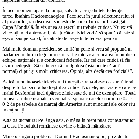
În acel moment apare la rampă, salvator, președintele federației
turce, Ibrahim Haciosmanoglou. Face scut în jurul selecționerului și
al jucătorilor, iar discursul său este de parcă Turcia ar fi câștigat
Cupa Mondială. În viziunea sa eșecul nu trebuie criticat. Nu există
vinovați, nici antrenorul, nici jucători. Nici vorbă să spună că este și
eșecul său personal, în calitate de președinte federal perdant.
Mai mult, domnul prezident se umflă în pene și vrea să propună în
parlamentul turc o lege prin care să fie interzisă criticarea în public a
echipei naționale și a conducerii federale. Iar cei care critică să fie
aspru pedepsiți. Să se interzică nu jignirea (asta poate că ar fi
normal) ci pur și simplu criticarea. Opinia, alta decât cea ”oficială”.
Adică tumultuoasele televiziuni turcești care vorbesc ceasuri întregi
despre fotbal să n-aibă dreptul să critice. Nici ele, nici ziarele care pe
malul Bosforului încă tipăresc zilnic sute de mii de exemplare. Toată
lumea să ridice osanale, eventual să spună că acele scoruri de 0-1 și
0-2 de pe tabelele de marcaj din America sunt minciuni ale celor rău-
intenționați.
Asta da dictatură! Pe lângă asta, o mână în piept pusă contestatarilor
la Casa Fotbalului românesc devine o blândă mângâiere.
Mai e o singură problemă. Domnul Haciosmanoglou, prezidentul