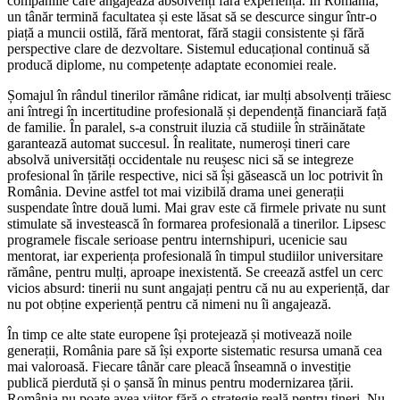
companiile care angajează absolvenți fără experiență. În România,
un tânăr termină facultatea și este lăsat să se descurce singur într-o
piață a muncii ostilă, fără mentorat, fără stagii consistente și fără
perspective clare de dezvoltare. Sistemul educațional continuă să
producă diplome, nu competențe adaptate economiei reale.
Șomajul în rândul tinerilor rămâne ridicat, iar mulți absolvenți trăiesc
ani întregi în incertitudine profesională și dependență financiară față
de familie. În paralel, s-a construit iluzia că studiile în străinătate
garantează automat succesul. În realitate, numeroși tineri care
absolvă universități occidentale nu reușesc nici să se integreze
profesional în țările respective, nici să își găsească un loc potrivit în
România. Devine astfel tot mai vizibilă drama unei generații
suspendate între două lumi. Mai grav este că firmele private nu sunt
stimulate să investească în formarea profesională a tinerilor. Lipsesc
programele fiscale serioase pentru internshipuri, ucenicie sau
mentorat, iar experiența profesională în timpul studiilor universitare
rămâne, pentru mulți, aproape inexistentă. Se creează astfel un cerc
vicios absurd: tinerii nu sunt angajați pentru că nu au experiență, dar
nu pot obține experiență pentru că nimeni nu îi angajează.
În timp ce alte state europene își protejează și motivează noile
generații, România pare să își exporte sistematic resursa umană cea
mai valoroasă. Fiecare tânăr care pleacă înseamnă o investiție
publică pierdută și o șansă în minus pentru modernizarea țării.
România nu poate avea viitor fără o strategie reală pentru tineri. Nu