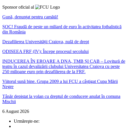
Sponsor oficial al
Gună, denunțat pentru camătă!
ȘOC! Fraudă de peste un miliard de euro în activitatea fotbalistică
din România
Dezafilierea Universității Craiova, nulă de drept
ODISEEA FRF (IV): Începe procesul secolului
INDUCEREA ÎN EROARE A DNA, TMB ȘI CAB – Lovitură de
teatru în cazul devalizării clubului Universitatea Craiova cu peste
250 milioane euro prin dezafilierea de la FRF.
Viitorul sună bine. Grupa 2009 a lui FCU a câștigat Cupa Mării
Negre
Tânăr depistat la volan cu dreptul de conducere anulat în comuna
Mischii
6 August 2026
Urmăreşte-ne: