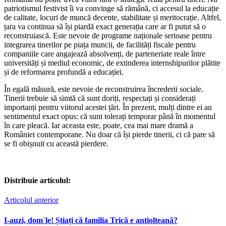
patriotismul festivist îi va convinge să rămână, ci accesul la educație
de calitate, locuri de muncă decente, stabilitate și meritocrație. Altfel,
țara va continua să își piardă exact generația care ar fi putut să o
reconstruiască. Este nevoie de programe naționale serioase pentru
integrarea tinerilor pe piața muncii, de facilități fiscale pentru
companiile care angajează absolvenți, de parteneriate reale între
universități și mediul economic, de extinderea internshipurilor plătite
și de reformarea profundă a educației.
În egală măsură, este nevoie de reconstruirea încrederii sociale.
Tinerii trebuie să simtă că sunt doriți, respectați și considerați
importanți pentru viitorul acestei țări. În prezent, mulți dintre ei au
sentimentul exact opus: că sunt tolerați temporar până în momentul
în care pleacă. Iar aceasta este, poate, cea mai mare dramă a
României contemporane. Nu doar că își pierde tinerii, ci că pare să
se fi obișnuit cu această pierdere.
Distribuie articolul:
Articolul anterior
I-auzi, dom`le! Știați că familia Trică e antiolteană?