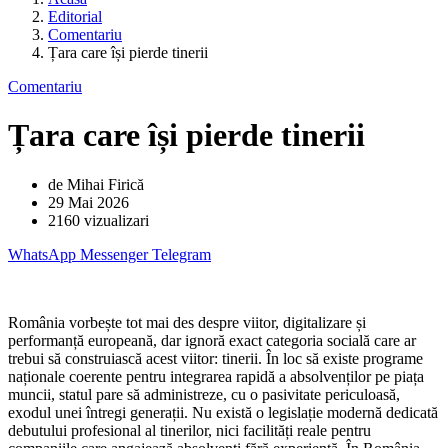
Editorial
Comentariu
Țara care își pierde tinerii
Comentariu
Țara care își pierde tinerii
de Mihai Firică
29 Mai 2026
2160 vizualizari
WhatsApp
Messenger
Telegram
România vorbește tot mai des despre viitor, digitalizare și
performanță europeană, dar ignoră exact categoria socială care ar
trebui să construiască acest viitor: tinerii. În loc să existe programe
naționale coerente pentru integrarea rapidă a absolvenților pe piața
muncii, statul pare să administreze, cu o pasivitate periculoasă,
exodul unei întregi generații. Nu există o legislație modernă dedicată
debutului profesional al tinerilor, nici facilități reale pentru