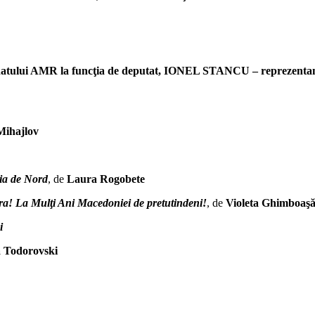
 candidatului AMR la funcţia de deputat, IONEL STANCU – reprezent
Mihajlov
ia de Nord
, de
Laura Rogobete
ra! La Mulţi Ani Macedoniei de pretutindeni!
, de
Violeta Ghimboaş
i
a Todorovski