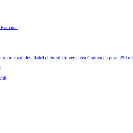
in România
zul devalizării clubului Universitatea Craiova cu peste 250 milioa
e
chii