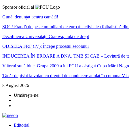
Sponsor oficial al
Gună, denunțat pentru camătă!
ȘOC! Fraudă de peste un miliard de euro în activitatea fotbalistică d
Dezafilierea Universității Craiova, nulă de drept
ODISEEA FRF (IV): Începe procesul secolului
INDUCEREA ÎN EROARE A DNA, TMB ȘI CAB – Lovitură de teatru în ca
Viitorul sună bine. Grupa 2009 a lui FCU a câștigat Cupa Mării Negr
Tânăr depistat la volan cu dreptul de conducere anulat în comuna Mis
8 August 2026
Urmăreşte-ne:
Editorial