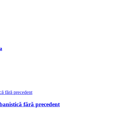
va
istică fără precedent