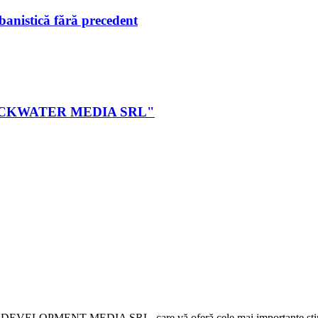
istică fără precedent
ei BLACKWATER MEDIA SRL"
 DEVELOPMENT MEDIA SRL, care vă oferă cele mai importante știri d