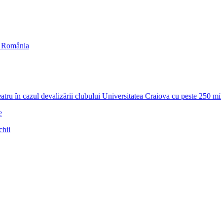
in România
zul devalizării clubului Universitatea Craiova cu peste 250 milioa
e
chii