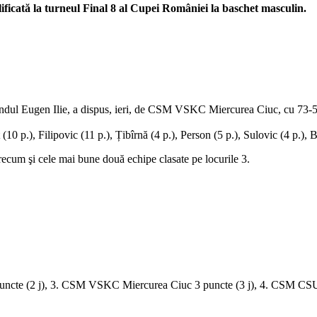
ificată la turneul Final 8 al Cupei României la baschet masculin.
ndul Eugen Ilie, a dispus, ieri, de CSM VSKC Miercurea Ciuc, cu 73-5
 (10 p.), Filipovic (11 p.), Țibîrnă (4 p.), Person (5 p.), Sulovic (4 p.),
precum şi cele mai bune două echipe clasate pe locurile 3.
puncte (2 j), 3. CSM VSKC Miercurea Ciuc 3 puncte (3 j), 4. CSM CSU 