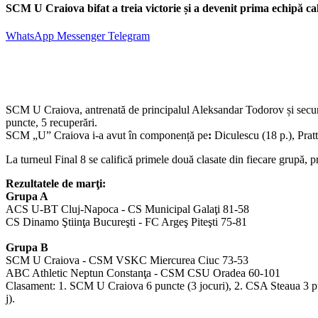
SCM U Craiova bifat a treia victorie și a devenit prima echipă cal
WhatsApp
Messenger
Telegram
SCM U Craiova, antrenată de principalul Aleksandar Todorov și secu
puncte, 5 recuperări.
SCM „U” Craiova i-a avut în componență pe
:
Diculescu (18 p.), Pratt
La turneul Final 8 se califică primele două clasate din fiecare grupă, 
Rezultatele de marţi:
Grupa A
ACS U-BT Cluj-Napoca - CS Municipal Galaţi 81-58
CS Dinamo Ştiinţa Bucureşti - FC Argeş Piteşti 75-81
Grupa B
SCM U Craiova - CSM VSKC Miercurea Ciuc 73-53
ABC Athletic Neptun Constanţa - CSM CSU Oradea 60-101
Clasament: 1. SCM U Craiova 6 puncte (3 jocuri), 2. CSA Steaua 3 
j).