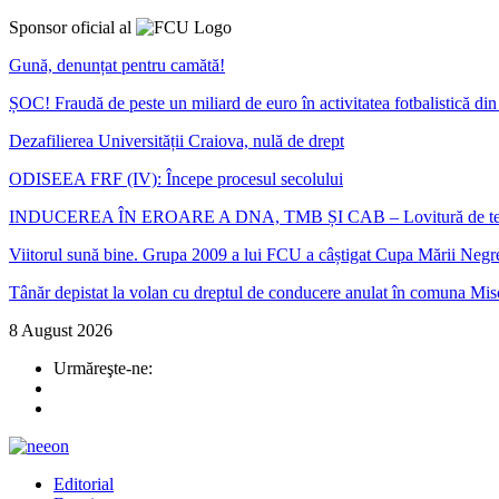
Sponsor oficial al
Gună, denunțat pentru camătă!
ȘOC! Fraudă de peste un miliard de euro în activitatea fotbalistică d
Dezafilierea Universității Craiova, nulă de drept
ODISEEA FRF (IV): Începe procesul secolului
INDUCEREA ÎN EROARE A DNA, TMB ȘI CAB – Lovitură de teatru în ca
Viitorul sună bine. Grupa 2009 a lui FCU a câștigat Cupa Mării Negr
Tânăr depistat la volan cu dreptul de conducere anulat în comuna Mis
8 August 2026
Urmăreşte-ne:
Editorial