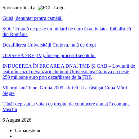
Sponsor oficial al
Gună, denunțat pentru camătă!
ȘOC! Fraudă de peste un miliard de euro în activitatea fotbalistică
din România
Dezafilierea Universității Craiova, nulă de drept
ODISEEA FRF (IV): Începe procesul secolului
INDUCEREA ÎN EROARE A DNA, TMB ȘI CAB – Lovitură de
teatru în cazul devalizării clubului Universitatea Craiova cu peste
250 milioane euro prin dezafilierea de la FRF.
Viitorul sună bine. Grupa 2009 a lui FCU a câștigat Cupa Mării
Negre
Tânăr depistat la volan cu dreptul de conducere anulat în comuna
Mischii
6 August 2026
Urmăreşte-ne: