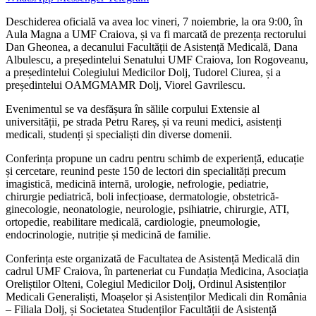
Deschiderea oficială va avea loc vineri, 7 noiembrie, la ora 9:00, în
Aula Magna a UMF Craiova, și va fi marcată de prezența rectorului
Dan Gheonea, a decanului Facultății de Asistență Medicală, Dana
Albulescu, a președintelui Senatului UMF Craiova, Ion Rogoveanu,
a președintelui Colegiului Medicilor Dolj, Tudorel Ciurea, și a
președintelui OAMGMAMR Dolj, Viorel Gavrilescu.
Evenimentul se va desfășura în sălile corpului Extensie al
universității, pe strada Petru Rareș, și va reuni medici, asistenți
medicali, studenți și specialiști din diverse domenii.
Conferința propune un cadru pentru schimb de experiență, educație
și cercetare, reunind peste 150 de lectori din specialități precum
imagistică, medicină internă, urologie, nefrologie, pediatrie,
chirurgie pediatrică, boli infecțioase, dermatologie, obstetrică-
ginecologie, neonatologie, neurologie, psihiatrie, chirurgie, ATI,
ortopedie, reabilitare medicală, cardiologie, pneumologie,
endocrinologie, nutriție și medicină de familie.
Conferința este organizată de Facultatea de Asistență Medicală din
cadrul UMF Craiova, în parteneriat cu Fundația Medicina, Asociația
Oreliștilor Olteni, Colegiul Medicilor Dolj, Ordinul Asistenților
Medicali Generaliști, Moașelor și Asistenților Medicali din România
– Filiala Dolj, și Societatea Studenților Facultății de Asistență