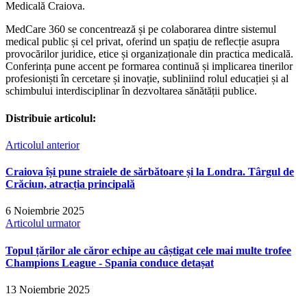
Medicală Craiova.
MedCare 360 se concentrează și pe colaborarea dintre sistemul
medical public și cel privat, oferind un spațiu de reflecție asupra
provocărilor juridice, etice și organizaționale din practica medicală.
Conferința pune accent pe formarea continuă și implicarea tinerilor
profesioniști în cercetare și inovație, subliniind rolul educației și al
schimbului interdisciplinar în dezvoltarea sănătății publice.
Distribuie articolul:
Articolul anterior
Craiova își pune straiele de sărbătoare și la Londra. Târgul de
Crăciun, atracția principală
6 Noiembrie 2025
Articolul urmator
Topul țărilor ale căror echipe au câștigat cele mai multe trofee
Champions League - Spania conduce detașat
13 Noiembrie 2025