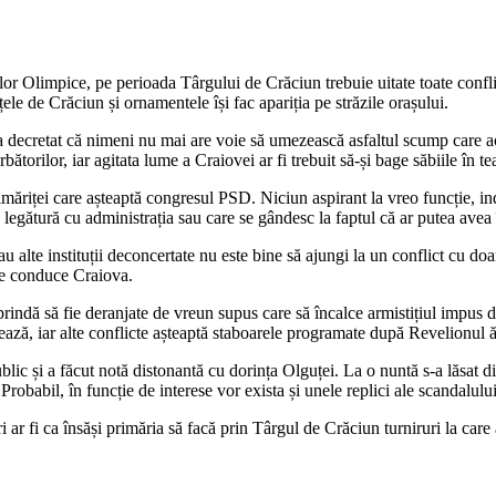
lor Olimpice, pe perioada Târgului de Crăciun trebuie uitate toate confl
țele de Crăciun și ornamentele își fac apariția pe străzile orașului.
 decretat că nimeni nu mai are voie să umezească asfaltul scump care ac
torilor, iar agitata lume a Craiovei ar fi trebuit să-și bage săbiile în te
imăriței care așteaptă congresul PSD. Niciun aspirant la vreo funcție, ind
legătură cu administrația sau care se gândesc la faptul că ar putea avea 
u alte instituții deconcertate nu este bine să ajungi la un conflict cu doam
are conduce Craiova.
rindă să fie deranjate de vreun supus care să încalce armistițiul impus d
nează, iar alte conflicte așteaptă staboarele programate după Revelionul
public și a făcut notă distonantă cu dorința Olguței. La o nuntă s-a lăsat
 Probabil, în funcție de interese vor exista și unele replici ale scandalul
 fi ca însăși primăria să facă prin Târgul de Crăciun turniruri la care act