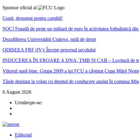
Sponsor oficial al
Gună, denunțat pentru camătă!
ȘOC! Fraudă de peste un miliard de euro în activitatea fotbalistică d
Dezafilierea Universității Craiova, nulă de drept
ODISEEA FRF (IV): Începe procesul secolului
INDUCEREA ÎN EROARE A DNA, TMB ȘI CAB – Lovitură de teatru în ca
Viitorul sună bine. Grupa 2009 a lui FCU a câștigat Cupa Mării Negr
Tânăr depistat la volan cu dreptul de conducere anulat în comuna Mis
6 August 2026
Urmăreşte-ne:
Editorial