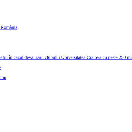
in România
zul devalizării clubului Universitatea Craiova cu peste 250 milioa
e
chii