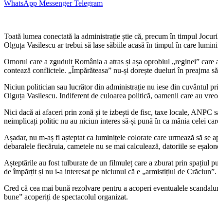
WhatsApp
Messenger
Telegram
Toată lumea conectată la administrație știe că, precum în timpul Jocuri
Olguța Vasilescu ar trebui să lase săbiile acasă în timpul în care lumini
Omorul care a zguduit România a atras și așa oprobiul „reginei” care a
contează conflictele. „Împărăteasa” nu-și dorește dueluri în preajma sărbă
Niciun politician sau lucrător din administrație nu iese din cuvântul pr
Olguța Vasilescu. Indiferent de culoarea politică, oamenii care au vreo 
Nici dacă ai afaceri prin zonă și te izbești de fisc, taxe locale, ANPC sa
neimplicați politic nu au niciun interes să-și pună în ca mânia celei c
Așadar, nu m-aș fi așteptat ca luminițele colorate care urmează să se ap
debaralele fiecăruia, cametele nu se mai calculează, datoriile se eșalo
Așteptările au fost tulburate de un filmuleț care a zburat prin spațiul 
de împărțit și nu i-a interesat pe niciunul că e „armistițiul de Crăciun”.
Cred că cea mai bună rezolvare pentru a acoperi eventualele scandaluri ar
bune” acoperiți de spectacolul organizat.