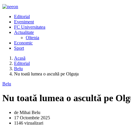
Editorial
Eveniment
FC Universitatea
Actualitate
Oltenia
Economic
Sport
Acasă
Editorial
Belu
Nu toată lumea o ascultă pe Olguța
Belu
Nu toată lumea o ascultă pe Olg
de Mihai Belu
17 Octombrie 2025
1146 vizualizari