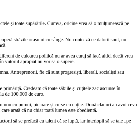
ictele și toate supărările. Cumva, oricine vrea să o mulțumească pe
operă străzile orașului cu sânge. Nu contează ce datorii sunt, nu
acă.
iferent de culoarea politică nu ar avea curaj să facă altfel decât vrea
în viitorul apropiat nu vor să o supere.
na. Antreprenorii, fie că sunt progresiști, liberali, socialiști sau
e primăriță. Credeam că toate săbiile și cuțitele zac ascunse în
 ăla de 100.000 de euro.
 din nou cu pumni, picioare și curse cu cuțite. Două clanuri au avut ceva
ui care arată că nu chiar toată lumea este obedientă.
orii să se prefacă cu talent că se luptă, iar interlopii să se taie „pe