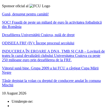
Sponsor oficial al
Gună, denunțat pentru camătă!
ȘOC! Fraudă de peste un miliard de euro în activitatea fotbalistică
din România
Dezafilierea Universității Craiova, nulă de drept
ODISEEA FRF (IV): Începe procesul secolului
INDUCEREA ÎN EROARE A DNA, TMB ȘI CAB – Lovitură de
teatru în cazul devalizării clubului Universitatea Craiova cu peste
250 milioane euro prin dezafilierea de la FRF.
Viitorul sună bine. Grupa 2009 a lui FCU a câștigat Cupa Mării
Negre
Tânăr depistat la volan cu dreptul de conducere anulat în comuna
Mischii
10 August 2026
Urmăreşte-ne: