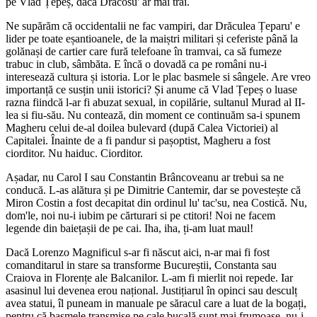
pe Vlad Țepeș, dacă Drăcosu' ar mai trăi.
Ne supărăm că occidentalii ne fac vampiri, dar Drăculea Țeparu' e
lider pe toate eșantioanele, de la maiștri militari și ceferiste până la
golănași de cartier care fură telefoane în tramvai, ca să fumeze
trabuc in club, sâmbăta. E încă o dovadă ca pe români nu-i
interesează cultura și istoria. Lor le plac basmele si sângele. Are vreo
importanță ce susțin unii istorici? Și anume că Vlad Țepeș o luase
razna fiindcă l-ar fi abuzat sexual, in copilărie, sultanul Murad al II-
lea si fiu-său. Nu contează, din moment ce continuăm sa-i spunem
Magheru celui de-al doilea bulevard (după Calea Victoriei) al
Capitalei. Înainte de a fi pandur si pașoptist, Magheru a fost
ciorditor. Nu haiduc. Ciorditor.
Așadar, nu Carol I sau Constantin Brâncoveanu ar trebui sa ne
conducă. L-as alătura și pe Dimitrie Cantemir, dar se povestește că
Miron Costin a fost decapitat din ordinul lu' tac'su, nea Costică. Nu,
dom'le, noi nu-i iubim pe cărturari si pe ctitori! Noi ne facem
legende din baiețașii de pe cai. Iha, iha, ți-am luat maul!
Dacă Lorenzo Magnificul s-ar fi născut aici, n-ar mai fi fost
comanditarul in stare sa transforme Bucureștii, Constanta sau
Craiova in Florențe ale Balcanilor. L-am fi mierlit noi repede. Iar
asasinul lui devenea erou național. Justițiarul în opinci sau desculț
avea statui, îl puneam in manuale pe săracul care a luat de la bogați,
pentru că basmele transmise pe cale bucală sunt mai frumoase, nu-i