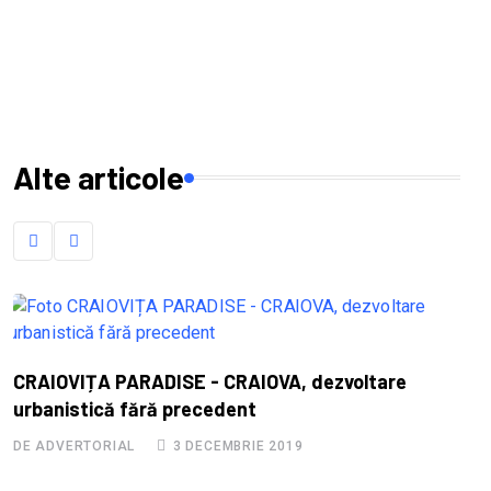
Alte articole
S
CRAIOVIȚA PARADISE - CRAIOVA, dezvoltare
B
urbanistică fără precedent
D
DE ADVERTORIAL
3 DECEMBRIE 2019