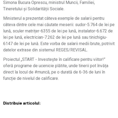
Simona Bucura Oprescu, ministrul Muncii, Familiei,
Tineretului și Solidarității Sociale.
Ministerul a prezentat câteva exemple de salarii pentru
câteva dintre cele mai căutate meserii: sudor-5.764 de lei pe
lună, sculer matrițer-6355 de lei pe lună, instalator-6.672 de
lei pe lună, electrician-7.262 de lei pe lună sau tinichigiu-
6147 de lei pe lună. Este vorba de salarii medii brute, potrivit
datelor extrase din sistemul REGES/REVISAL.
Proiectul „START - Investește în calificare pentru viitor!”
oferă programe de ucenicie plătite, unde tinerii pot învăța
direct la locul de #muncă, pe o durată de 6-36 de luni în
funcție de nivelul de calificare.
Distribuie articolul: