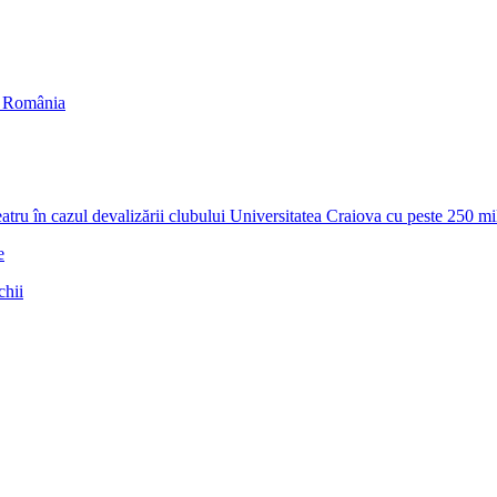
in România
zul devalizării clubului Universitatea Craiova cu peste 250 milioa
e
chii