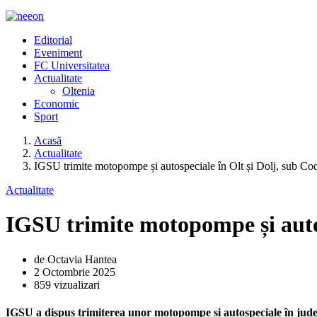
Editorial
Eveniment
FC Universitatea
Actualitate
Oltenia
Economic
Sport
Acasă
Actualitate
IGSU trimite motopompe și autospeciale în Olt și Dolj, sub Cod
Actualitate
IGSU trimite motopompe și autos
de Octavia Hantea
2 Octombrie 2025
859 vizualizari
IGSU a dispus trimiterea unor motopompe și autospeciale în județel