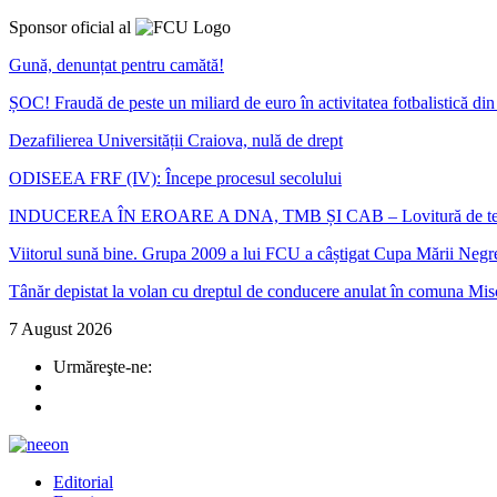
Sponsor oficial al
Gună, denunțat pentru camătă!
ȘOC! Fraudă de peste un miliard de euro în activitatea fotbalistică d
Dezafilierea Universității Craiova, nulă de drept
ODISEEA FRF (IV): Începe procesul secolului
INDUCEREA ÎN EROARE A DNA, TMB ȘI CAB – Lovitură de teatru în ca
Viitorul sună bine. Grupa 2009 a lui FCU a câștigat Cupa Mării Negr
Tânăr depistat la volan cu dreptul de conducere anulat în comuna Mis
7 August 2026
Urmăreşte-ne:
Editorial