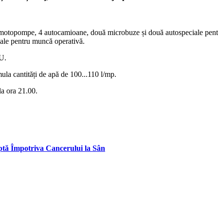
motopompe, 4 autocamioane, două microbuze și două autospeciale pentr
ale pentru muncă operativă.
SU.
ula cantități de apă de 100...110 l/mp.
la ora 21.00.
uptă Împotriva Cancerului la Sân