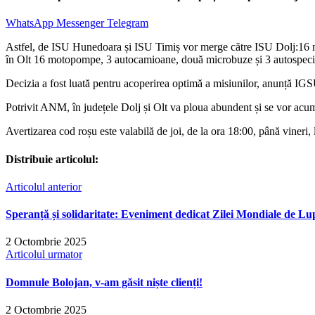
WhatsApp
Messenger
Telegram
Astfel, de ISU Hunedoara și ISU Timiș vor merge către ISU Dolj:16 
în Olt 16 motopompe, 3 autocamioane, două microbuze și 3 autospeci
Decizia a fost luată pentru acoperirea optimă a misiunilor, anunță IG
Potrivit ANM, în județele Dolj și Olt va ploua abundent și se vor acum
Avertizarea cod roșu este valabilă de joi, de la ora 18:00, până vineri, 
Distribuie articolul:
Articolul anterior
Speranță și solidaritate: Eveniment dedicat Zilei Mondiale de L
2 Octombrie 2025
Articolul urmator
Domnule Bolojan, v-am găsit niște clienți!
2 Octombrie 2025