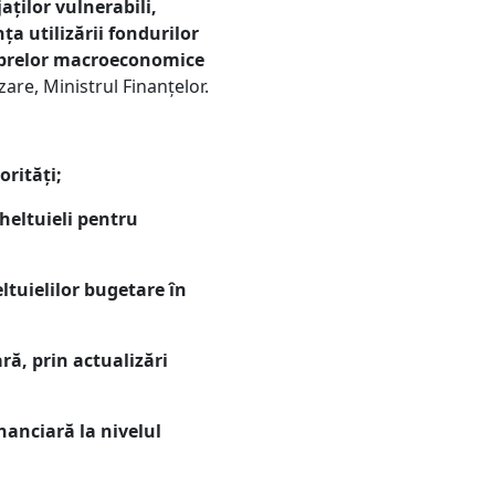
ților vulnerabili,
ța utilizării fondurilor
ilibrelor macroeconomice
are, Ministrul Finanțelor.
orități;
heltuieli pentru
ltuielilor bugetare în
ă, prin actualizări
inanciară la nivelul