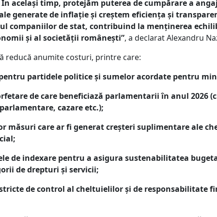
În același timp, protejăm puterea de cumpărare a angaja
le generate de inflație și creștem eficiența și transparen
velul companiilor de stat, contribuind la menținerea ech
onomii și al societății românești”
, a declarat Alexandru Naz
 reducă anumite costuri, printre care:
pentru partidele politice și sumelor acordate pentru min
fetare de care beneficiază parlamentarii în anul 2026 (c
parlamentare, cazare etc.);
r măsuri care ar fi generat creșteri suplimentare ale che
cial;
le de indexare pentru a asigura sustenabilitatea bugetar
ii de drepturi și servicii;
stricte de control al cheltuielilor și de responsabilitate f