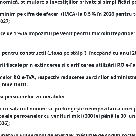
omică, stimulare a investițiilor private și simplificări p
minim pe cifra de afaceri (IMCA) la 0,5 % în 2026 pentru to
2027;
ice de 1 % la impozitul pe venit pentru microîntreprinderi
 pentru construcții („taxa pe stâlp”), începând cu anul 2
rii fiscale prin extinderea și clarificarea utilizării RO e-F
elor RO e-TVA, respectiv reducerea sarcinilor administra
 bine țintit.
ea persoanelor vulnerabile:
ii cu salariul minim: se prelungește neimpozitarea unei p
e ale persoanelor cu venituri mici (300 lei până la 30 iunie
026);
matorii vulnerabili de energie: măsurile de sprijin socia