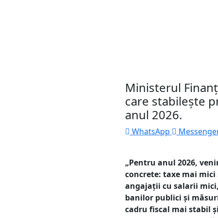
Ministerul Finan
care stabilește 
anul 2026.
WhatsApp
Messenge
„Pentru anul 2026, veni
concrete: taxe mai mici 
angajații cu salarii mici
banilor publici și măsu
cadru fiscal mai stabil ș