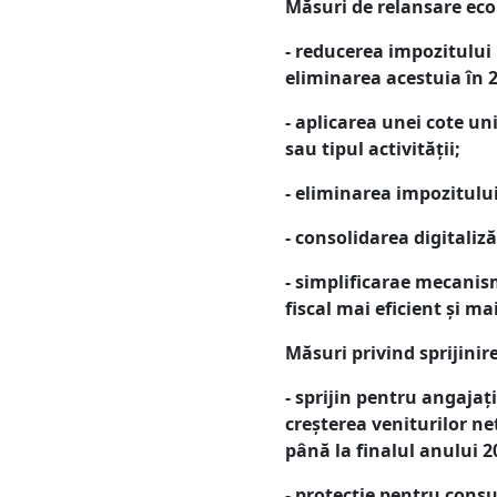
Măsuri de relansare econ
- reducerea impozitului 
eliminarea acestuia în 
- aplicarea unei cote un
sau tipul activității;
- eliminarea impozitului
- consolidarea digitaliză
- simplificarae mecanism
fiscal mai eficient și mai
Măsuri privind sprijinir
- sprijin pentru angajaț
creșterea veniturilor net
până la finalul anului 2
- protecție pentru consu