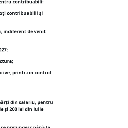
entru contribuabili:
ți contribuabilii și
, indiferent de venit
027;
actura;
tive, printr-un control
ărți din salariu, pentru
 și 200 lei din iulie
l se prelungesc până la