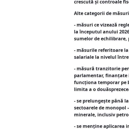
crescută și controale fis
Alte categorii de măsur
- măsuri ce vizează regl
la începutul anului 2026
sumelor de echilibrare,
- măsurile referitoare la
salariale la nivelul într
- măsură tranzitorie pen
parlamentar, finanțate i
funcționa temporar pe b
limita a o douăsprezece
- se prelungește până la
sectoarele de monopol –
minerale, inclusiv petro
- se menține aplicarea i