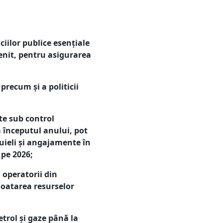
ciilor publice esențiale
venit, pentru asigurarea
precum și a politicii
te sub control
a începutul anului, pot
uieli și angajamente în
 pe 2026;
 operatorii din
loatarea resurselor
trol și gaze până la