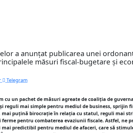
țelor a anunțat publicarea unei ordonan
principalele măsuri fiscal-bugetare și e
r
Telegram
m cu un pachet de măsuri agreate de coaliția de guverna
și reguli mai simple pentru mediul de business, sprijin 
, mai puțină birocrație în relația cu statul, reguli mai st
ri ferme pentru combaterea evaziunii fiscale. Astfel, n
i mai predictibil pentru mediul de afaceri, care să stimulez