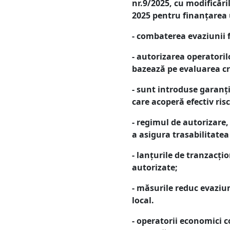
nr.9/2025, cu modificări
2025 pentru finanţarea 
- combaterea evaziunii f
- autorizarea operatoril
bazează pe evaluarea cred
- sunt introduse garanți
care acoperă efectiv risc
- regimul de autorizare,
a asigura trasabilitatea
- lanțurile de tranzacți
autorizate;
- măsurile reduc evaziun
local.
- operatorii economici co