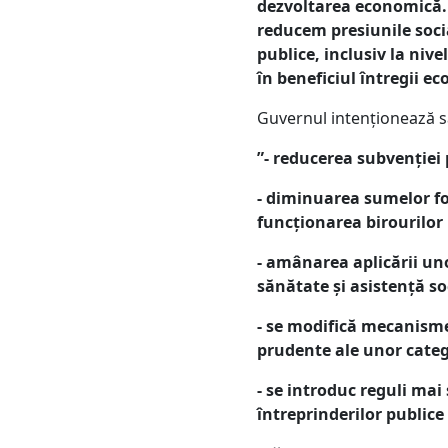
dezvoltarea economică. 
reducem presiunile socia
publice, inclusiv la ni
în beneficiul întregii ec
Guvernul intenționează să
”- reducerea subvenției 
- diminuarea sumelor for
funcționarea birourilor 
- amânarea aplicării uno
sănătate și asistență so
- se modifică mecanisme
prudente ale unor categor
- se introduc reguli mai 
întreprinderilor publice