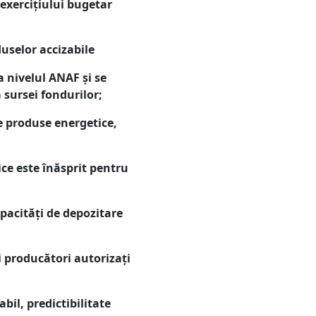
 exerciţiului bugetar
uselor accizabile
a nivelul ANAF și se
 sursei fondurilor;
de produse energetice,
ice este înăsprit pentru
apacități de depozitare
i producători autorizați
bil, predictibilitate