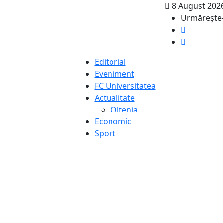
8 August 202
Urmăreşte-
ȘOC! Fraudă de pes
Editorial
Eveniment
FC Universitatea
Actualitate
Oltenia
Economic
Sport