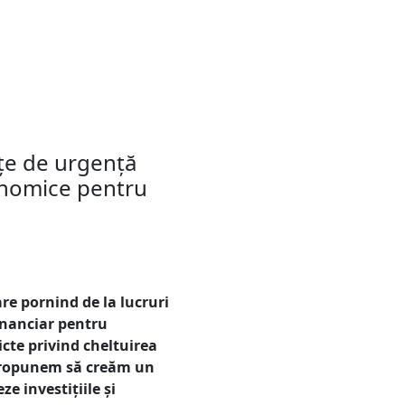
țe de urgență
conomice pentru
re pornind de la lucruri
financiar pentru
ricte privind cheltuirea
e propunem să creăm un
e investițiile și