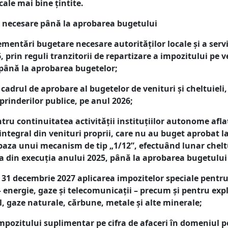
cale mai bine țintite.
i necesare până la aprobarea bugetului
ementări bugetare necesare autorităților locale și a servi
, prin reguli tranzitorii de repartizare a impozitului pe 
 până la aprobarea bugetelor;
 cadrul de aprobare al bugetelor de venituri și cheltuieli, 
eprinderilor publice, pe anul 2026;
tru continuitatea activității instituțiilor autonome afla
ntegral din venituri proprii, care nu au buget aprobat l
aza unui mecanism de tip „1/12”, efectuând lunar chelt
a din execuția anului 2025, până la aprobarea bugetului
 31 decembrie 2027 aplicarea impozitelor speciale pentru
 energie, gaze și telecomunicații – precum și pentru exp
l, gaze naturale, cărbune, metale și alte minerale;
mpozitului suplimentar pe cifra de afaceri în domeniul pe