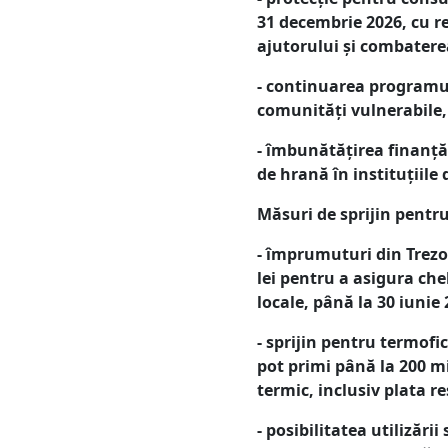
31 decembrie 2026, cu reg
ajutorului și combaterea
- continuarea programul
comunități vulnerabile, 
- îmbunătățirea finanțări
de hrană în instituțiile 
Măsuri de sprijin pentru
- împrumuturi din Trezo
lei pentru a asigura che
locale, până la 30 iunie 
- sprijin pentru termofi
pot primi până la 200 mi
termic, inclusiv plata re
- posibilitatea utilizări