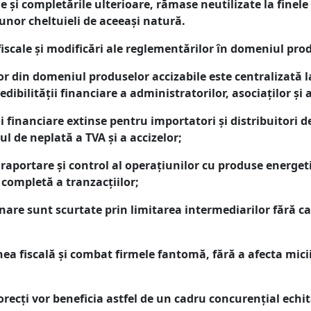
le și completările ulterioare, rămase neutilizate la finele
unor cheltuieli de aceeaşi natură.
iscale și modificări ale reglementărilor în domeniul prod
or din domeniul produselor accizabile este centralizată l
ibilității financiare a administratorilor, asociaților și a
i financiare extinse pentru importatori și distribuitori 
ul de neplată a TVA și a accizelor;
 raportare și control al operațiunilor cu produse energet
 completă a tranzacțiilor;
onare sunt scurtate prin limitarea intermediarilor fără c
ea fiscală și combat firmele fantomă, fără a afecta mici
recți vor beneficia astfel de un cadru concurențial echita