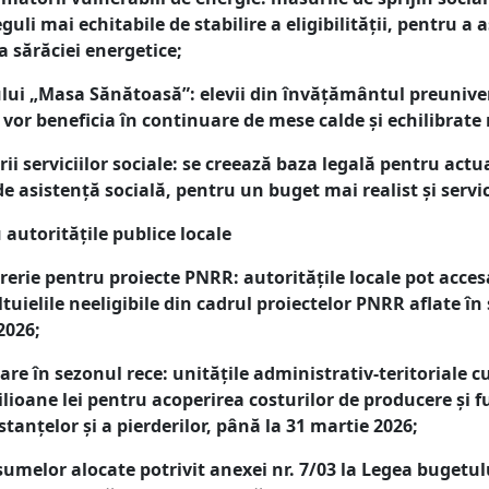
uli mai echitabile de stabilire a eligibilității, pentru a
 sărăciei energetice;
ui „Masa Sănătoasă”: elevii din învățământul preuniversi
vor beneficia în continuare de mese calde și echilibrate 
i serviciilor sociale: se creează baza legală pentru actua
de asistență socială, pentru un buget mai realist și servici
 autoritățile publice locale
rerie pentru proiecte PNRR: autoritățile locale pot acce
ltuielile neeligibile din cadrul proiectelor PNRR aflate în
2026;
care în sezonul rece: unitățile administrativ-teritoriale c
lioane lei pentru acoperirea costurilor de producere și f
stanțelor și a pierderilor, până la 31 martie 2026;
i sumelor alocate potrivit anexei nr. 7/03 la Legea bugetu