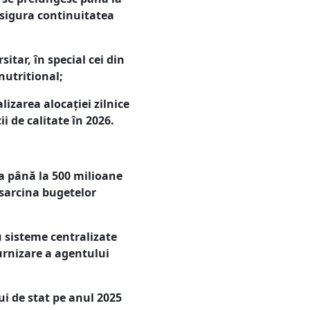
 asigura continuitatea
tar, în special cei din
nutritional;
lizarea alocației zilnice
i de calitate în 2026.
sa până la 500 milioane
 sarcina bugetelor
u sisteme centralizate
urnizare a agentului
lui de stat pe anul 2025