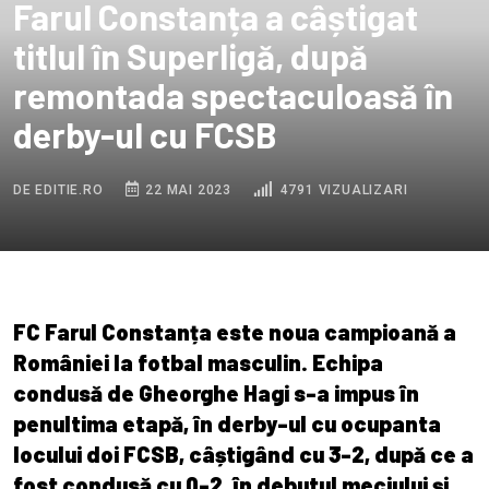
Farul Constanța a câștigat
titlul în Superligă, după
remontada spectaculoasă în
derby-ul cu FCSB
DE EDITIE.RO
22 MAI 2023
4791 VIZUALIZARI
FC Farul Constanța este noua campioană a
României la fotbal masculin. Echipa
condusă de Gheorghe Hagi s-a impus în
penultima etapă, în derby-ul cu ocupanta
locului doi FCSB, câștigând cu 3-2, după ce a
fost condusă cu 0-2, în debutul meciului și