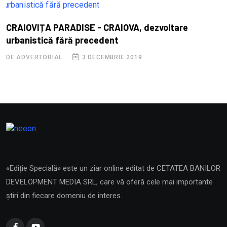
S
CRAIOVIȚA PARADISE - CRAIOVA, dezvoltare
B
urbanistică fără precedent
D
DE ADVERTORIAL
3 DECEMBRIE 2019
«Ediție Specială» este un ziar online editat de CETATEA BANILOR
DEVELOPMENT MEDIA SRL, care vă oferă cele mai importante
știri din fiecare domeniu de interes.