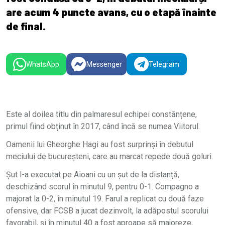
are acum 4 puncte avans, cu o etapă înainte
de final.
WhatsApp
Messenger
Telegram
Este al doilea titlu din palmaresul echipei constănțene,
primul fiind obținut în 2017, când încă se numea Viitorul.
Oamenii lui Gheorghe Hagi au fost surprinși în debutul
meciului de bucureșteni, care au marcat repede două goluri.
Șut l-a executat pe Aioani cu un șut de la distanță,
deschizând scorul în minutul 9, pentru 0-1. Compagno a
majorat la 0-2, în minutul 19. Farul a replicat cu două faze
ofensive, dar FCSB a jucat dezinvolt, la adăpostul scorului
favorabil, și în minutul 40 a fost aproape să majoreze,