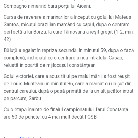
Compagno nimerind bara porții lui Aioani.
Cursa de revenire a marinarilor a început cu golul lui Mateus
Santos, micuțul brazilian marcând cu capul, după o centrare
perfectă a lui Borza, la care Târnovanu a ieșit greșit (1-2, min.
42).
Băluță a egalat în repriza secundă, în minutul 59, după o fază
complexă, încheiată cu o centrare a nou intratului Casap,
reluată în poartă de mijlocașul constănțean.
Golul victoriei, care a adus titlul pe malul mării, a fost reușit
de Louis Munteanu în minutul 86, care a marcat cu un șut din
centrul careului, după o pasă primită de la un alt jucător intrat
pe parcurs, Sârbu.
Cu o etapă înainte de finalul campionatului, farul Constanța
are 50 de puncte, cu 4 mai mult decât FCSB.