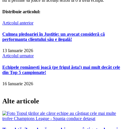
nu îi permite să joace în același sezon la o a treia echipă.
Distribuie articolul:
Articolul anterior
Culmea pledoariei în Justiție: un avocat consideră că
performanța clientului său e ilegală!
13 Ianuarie 2026
Articolul urmator
Echipele românești joacă (pe frigul ăsta!) mai mult decât cele
din Top 5 campionate!
16 Ianuarie 2026
Alte articole