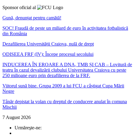
Sponsor oficial al
Gună, denunțat pentru camătă!
ȘOC! Fraudă de peste un miliard de euro în activitatea fotbalistică
din România
Dezafilierea Universității Craiova, nulă de drept
ODISEEA FRF (IV): Începe procesul secolului
INDUCEREA ÎN EROARE A DNA, TMB ȘI CAB – Lovitură de
teatru în cazul devalizării clubului Universitatea Craiova cu peste
250 milioane euro prin dezafilierea de la FRF.
Viitorul sună bine. Grupa 2009 a lui FCU a câștigat Cupa Mării
Negre
Tânăr depistat la volan cu dreptul de conducere anulat în comuna
Mischii
7 August 2026
Urmăreşte-ne: