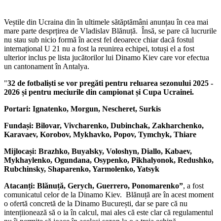
Veștile din Ucraina din în ultimele sătăptămâni anunțau în cea mai
mare parte desprțirea de Vladislav Blănuță. Însă, se pare că lucrurile
nu stau sub nicio formă în acest fel deoarece chiar dacă fostul
internațional U 21 nu a fost la reunirea echipei, totuși el a fost
ulterior inclus pe lista jucătorilor lui Dinamo Kiev care vor efectua
un cantonament în Antalya.
"
32 de fotbaliști se vor pregăti pentru reluarea sezonului 2025 -
2026 și pentru meciurile din campionat și Cupa Ucrainei.
Portari: Ignatenko, Morgun, Nescheret, Surkis
Fundași: Bilovar, Vivcharenko, Dubinchak, Zakharchenko,
Karavaev, Korobov, Mykhavko, Popov, Tymchyk, Thiare
Mijlocași: Brazhko, Buyalsky, Voloshyn, Diallo, Kabaev,
Mykhaylenko, Ogundana, Osypenko, Pikhalyonok, Redushko,
Rubchinsky, Shaparenko, Yarmolenko, Yatsyk
Atacanți: Blănuță, Gerych, Guerrero, Ponomarenko”
, a fost
comunicatul celor de la Dinamo Kiev. Blănuță are în acest moment
o ofertă concretă de la Dinamo București, dar se pare că nu
intențiionează să o ia în calcul, mai ales că este clar că regulamentul