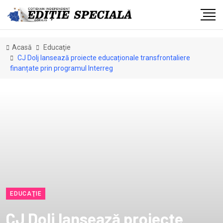
Acasă
Educaţie
CJ Dolj lansează proiecte educaționale transfrontaliere
finanțate prin programul Interreg
EDUCAŢIE
CJ Dolj lansează proiecte